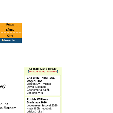
Práca
Lístky
Kino
Inzercia
Sponzorované odkazy
[
]
Pridajte svoju reklamu
LABYRINT FESTIVAL
2026 NITRA
Vojtěch Dyk, Michal
ový
David, Desmod,
Čechomor a ďaľší.
Vstupenky tu
Robbie Williams
Bratislava 2026
online
Lovestream festival 2026
na čiernom
- najväčšia hudobná
udalosť roka !