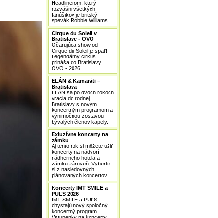
Headlinerom, ktorý
rozvášni všetkých
fanúšikov je britský
spevák Robbie Williams
Cirque du Soleil v
Bratislave - OVO
Očarujúca show od
Cirque du Soleil je späť!
Legendárny cirkus
prináša do Bratislavy
OVO - 2026
ELÁN & Kamaráti –
Bratislava
ELÁN sa po dvoch rokoch
vracia do rodnej
Bratislavy s novým
koncertným programom a
výnimočnou zostavou
bývalých členov kapely.
Exluzívne koncerty na
zámku
Aj tento rok si môžete užiť
koncerty na nádvorí
nádherného hotela a
zámku zároveň. Vyberte
si z nasledovných
plánovaných koncertov.
Koncerty IMT SMILE a
PUĽS 2026
IMT SMILE a PUĽS
chystajú nový spoločný
koncertný program.
Vstupenky na koncerty