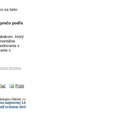
o sa tieto
 prečo podľa
abakom, ktorý
nmentálne
chodovania s
anie s
nostnou hrozbou
Tlač
Pošli
ledujúci článok >>
onu najmenej 14
udí vrátane detí