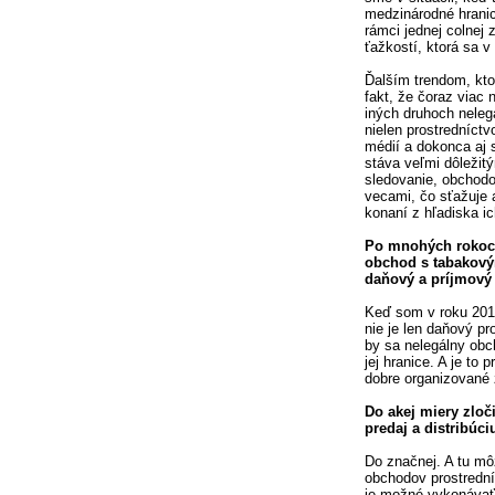
medzinárodné hranic
rámci jednej colnej 
ťažkostí, ktorá sa v
Ďalším trendom, kto
fakt, že čoraz viac 
iných druhoch nelegá
nielen prostredníctv
médií a dokonca aj
stáva veľmi dôležit
sledovanie, obchodo
vecami, čo sťažuje 
konaní z hľadiska i
Po mnohých rokoch
obchod s tabakový
daňový a príjmový
Keď som v roku 2013
nie je len daňový p
by sa nelegálny obc
jej hranice. A je to
dobre organizované 
Do akej miery zloč
predaj a distribúc
Do značnej. A tu mô
obchodov prostrední
je možné vykonávať 