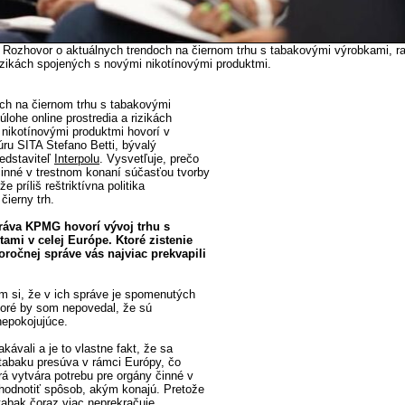
- Rozhovor o aktuálnych trendoch na čiernom trhu s tabakovými výrobkami, ra
rizikách spojených s novými nikotínovými produktmi.
ch na čiernom trhu s tabakovými
úlohe online prostredia a rizikách
nikotínovými produktmi hovorí v
ru SITA Stefano Betti, bývalý
edstaviteľ
Interpolu
. Vysvetľuje, prečo
činné v trestnom konaní súčasťou tvorby
e príliš reštriktívna politika
čierny trh.
práva KPMG hovorí vývoj trhu s
tami v celej Európe. Ktoré zistenie
oročnej správe vás najviac prekvapili
ím si, že v ich správe je spomenutých
ktoré by som nepovedal, že sú
nepokojujúce.
kávali a je to vlastne fakt, že sa
tabaku presúva v rámci Európy, čo
rá vytvára potrebu pre orgány činné v
hodnotiť spôsob, akým konajú. Pretože
tabak čoraz viac neprekračuje