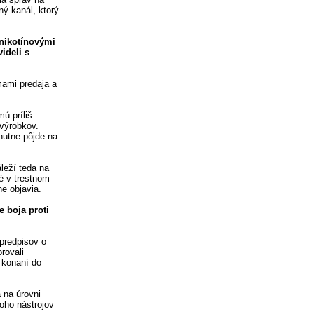
ný kanál, ktorý
 nikotínovými
ideli s
mami predaja a
ú príliš
 výrobkov.
nutne pôjde na
leží teda na
é v trestnom
e objavia.
 boja proti
 predpisov o
rovali
m konaní do
a na úrovni
oho nástrojov