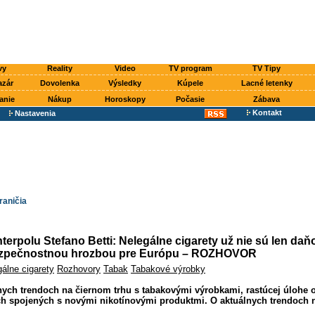
vy
Reality
Video
TV program
TV Tipy
azár
Dovolenka
Výsledky
Kúpele
Lacné letenky
anie
Nákup
Horoskopy
Počasie
Zábava
Kontakt
Nastavenia
raničia
nterpolu Stefano Betti: Nelegálne cigarety už nie sú len daň
ezpečnostnou hrozbou pre Európu – ROZHOVOR
álne cigarety
Rozhovory
Tabak
Tabakové výrobky
ych trendoch na čiernom trhu s tabakovými výrobkami, rastúcej úlohe 
ách spojených s novými nikotínovými produktmi. O aktuálnych trendoch 