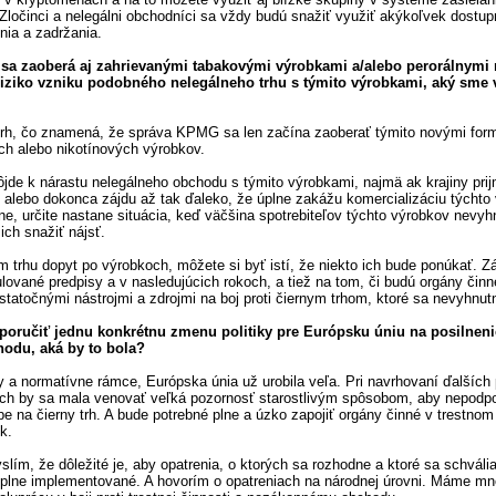
 Zločinci a nelegálni obchodníci sa vždy budú snažiť využiť akýkoľvek dostup
enia a zadržania.
 sa zaoberá aj zahrievanými tabakovými výrobkami a/alebo perorálnymi
riziko vzniku podobného nelegálneho trhu s týmito výrobkami, aký sme v
a trh, čo znamená, že správa KPMG sa len začína zaoberať týmito novými for
ých alebo nikotínových výrobkov.
dôjde k nárastu nelegálneho obchodu s týmito výrobkami, najmä ak krajiny prijm
sy alebo dokonca zájdu až tak ďaleko, že úplne zakážu komercializáciu týchto
ne, určite nastane situácia, keď väčšina spotrebiteľov týchto výrobkov nevyh
ich snažiť nájsť.
 trhu dopyt po výrobkoch, môžete si byť istí, že niekto ich bude ponúkať. Zá
lované predpisy a v nasledujúcich rokoch, a tiež na tom, či budú orgány činn
tatočnými nástrojmi a zdrojmi na boj proti čiernym trhom, ktoré sa nevyhnutn
poručiť jednu konkrétnu zmenu politiky pre Európsku úniu na posilnenie
du, aká by to bola?
sy a normatívne rámce, Európska únia už urobila veľa. Pri navrhovaní ďalších
ch by sa mala venovať veľká pozornosť starostlivým spôsobom, aby nepodpo
pe na čierny trh. A bude potrebné plne a úzko zapojiť orgány činné v trestno
k.
slím, že dôležité je, aby opatrenia, o ktorých sa rozhodne a ktoré sa schváli
i plne implementované. A hovorím o opatreniach na národnej úrovni. Máme mn