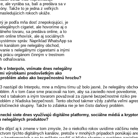
e, ale vyrába sa, balí a predáva sa v
zóny. Takže to je jedna z veľkých
 nasledujúcich rokoch ukáže.
rý je podľa mňa dosť znepokojujúci, je
nelegálnych cigariet, ale hovoríme aj o
lneho tovaru, sa predáva online, a to
om online trhovísk, ale aj sociálnych
 systémov správ. Napríklad WhatsApp sa
ým kanálom pre nelegálny obchod,
vanie s nelegálnymi cigaretami a inými
aj prácu orgánom činným v trestnom
ch odhaľovania.
 v Interpole, vnímate dnes nelegálny
mi výrobkami predovšetkým ako
 problém alebo ako bezpečnostnú hrozbu?
 nastúpil do Interpolu, mne a môjmu tímu už bolo jasné, že nelegálny obch
roblém. A v tom čase sme pracovali na tom, aby sa zaviedlo nové povedomie,
hod s tabakom a iným tovarom považoval za zjavné bezpečnostné riziko pre 
 problém z hľadiska bezpečnosti. Tento obchod
takmer vždy zahŕňa veľmi agres
zločinecké skupiny. Takže to zďaleka nie je len čisto daňový problém.
inecké siete dnes využívajú digitálne platformy, sociálne médiá a krypt
iu nelegálnych produktov?
že dôjsť aj k zmene v tom zmysle, že o niekoľko rokov uvidíme väčšinu nel
ctvom týchto digitálnych kanálov, pretože v mnohých prípadoch ponúkajú ano
v kryptomenách a na to môžete využiť aj blízke skupiny v systéme zasielan