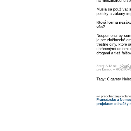
na medzinárodnú spo
Musia sa používať sp
politiky a zákony im
Ktorá forma nezáko
vás?
Nespomenul by som 
je pre zločinecké o
trestné činy, ktoré 
chránenými druhmi a
drogami a tiež falš
Zdroj: SITA.sk -
Bývalý 
pre Európu – ROZHO
Tagy:
Cigarety
Neleg
<< predchádzajúci člán
Francúzsko a Nemec
projektom stíhačky 