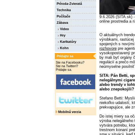
Príroda-Zvieratá
Technika
Počítače
9.6.2026 (SITA.sk) 
online prostredia a 
Zábava
Video
O aktuálnych trendo
Hry
výrobkami, rastúcej 
Karikatúry
spojených s novými 
Kohn
rozhovore
pre agentú
vysokopostavený pr
Pridajte sa
by mali byť orgány 
regulácií a prečo môž
Ste na Facebooku?
Ste na Twitteri?
neúmyselne posilniť 
Pridajte sa.
SITA: Pán Betti, s
nelegálnymi cigare
alebo trendy v toht
alebo znepokojili?
Stefano Betti: Mysl
niekoľko udalostí, 
prekvapujúce, ale z
Mobilná verzia
Do istej miery sa oča
výroba nelegálneho 
vytvára potrebu, kto
trestnom konaní pre
sme v situácii, keď 