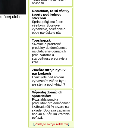
online tu
Decathlon, to sú všetky
športy pod jednou
stúcej úlohe
strechou.
Sprístupňujeme šport
všetkým. Športové
vybavenie, oblečenie a
obuv nakúpite u nás.
Topshop.sk
Šikovné a praktické
produkty do domácnosti
na uľahčenie domácich
prác, varenia a
starostlivosť o zdravie a
krásu.
Zmeňte dizajn bytu v
pár krokoch
Uvažujete nad novým
vybavením vášho bytu,
ale ste na pochybách?
Výpredaj domácich
spotrebičov
Rozsiahla ponuka
produktov pre domácnosť
i záhradu.99 % tovaru na
sklade. Doprava zadarmo
nad 40 €. Záruka vrátenia
peňazí.
[
]
Pridajte svoju reklamu