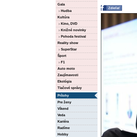
Gala
Zdieľať
Hudba
Kultúra
Kino, DVD
Knižné novinky
Pohoda festival
Reality show
SuperStar
Šport
F1
Auto moto
Zaujímavosti
Ekológia
Tlačové správy
Prílohy
Pre ženy
Víkend
Veda
Kariéra
Radíme
Hobby