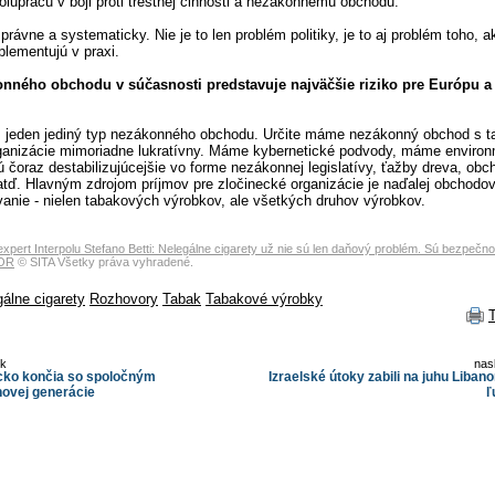
luprácu v boji proti trestnej činnosti a nezákonnému obchodu.
rávne a systematicky. Nie je to len problém politiky, je to aj problém toho, ak
plementujú v praxi.
nného obchodu v súčasnosti predstavuje najväčšie riziko pre Európu a
jeden jediný typ nezákonného obchodu. Určite máme nezákonný obchod s t
rganizácie mimoriadne lukratívny. Máme kybernetické podvody, máme enviro
sú čoraz destabilizujúcejšie vo forme nezákonnej legislatívy, ťažby dreva, ob
tď. Hlavným zdrojom príjmov pre zločinecké organizácie je naďalej obchodov
ovanie - nielen tabakových výrobkov, ale všetkých druhov výrobkov.
expert Interpolu Stefano Betti: Nelegálne cigarety už nie sú len daňový problém. Sú bezpeč
VOR
© SITA Všetky práva vyhradené.
álne cigarety
Rozhovory
Tabak
Tabakové výrobky
ok
nas
ko končia so spoločným
Izraelské útoky zabili na juhu Liban
novej generácie
ľ