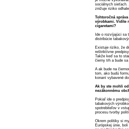
sociálnych sieťach.
znižuje riziko odhal
Tohtoročná správa
výrobkami. Vidíte 
cigaretami?
Ide o rozvíjajúci s
distribúcie tabakov
Existuje riziko, že 
reštriktívne predpi
Takže keď sa to sta
čierny trh a bude sa 
A ak bude na čiernom
tom, ako budú formu
konaní vybavené dos
Ak by ste mohli od
nezákonnému obcho
Pokiaľ ide o predpi
tabakových výrobko
spotrebiteľov v vstu
procesu tvorby polití
Okrem politiky si my
Európskej únie, bol