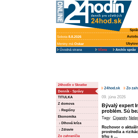
Sprá
Autob
Sobota
8.8.2026
Ubytov
Meniny má
Oskar
Úvodná strana
Včera
Archív správ
24hodín v Skratke
24hod.sk
Zo zah
Denník - Správy
09. júna 2026
TITULKA
Z domova
Bývalý expert I
Regióny
problém. Sú b
Ekonomika
Tagy:
Cigarety
Neleg
Dlhová kríza
Rozhovor o aktuáln
Zdravie
prostredia a rizik
Zo zahraničia
trhu s ...