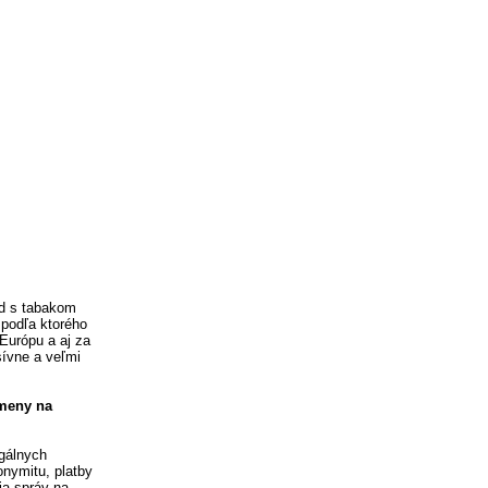
od s tabakom
 podľa ktorého
Európu a aj za
ívne a veľmi
omeny na
egálnych
nymitu, platby
ia správ na