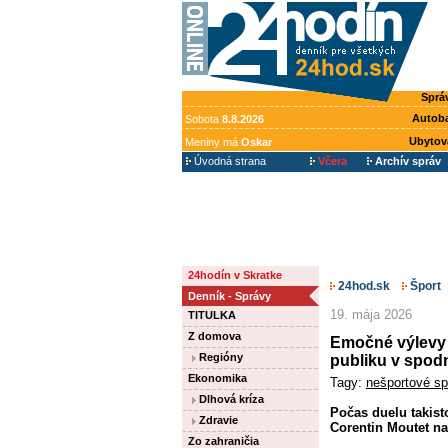
Sprá
Autob
Sobota
8.8.2026
Ubytov
Meniny má
Oskar
Úvodná strana
Včera
Archív správ
24hodín v Skratke
24hod.sk
Šport
Denník - Správy
19. mája 2026
TITULKA
Z domova
Emočné výlevy 
Regióny
publiku v spod
Ekonomika
Tagy:
nešportové sp
Dlhová kríza
Počas duelu takist
Zdravie
Corentin Moutet n
Zo zahraničia