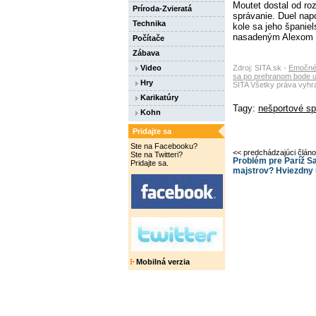
Moutet dostal od r
Príroda-Zvieratá
správanie. Duel nap
Technika
kole sa jeho španiel
nasadeným Alexom 
Počítače
Zábava
Video
Zdroj: SITA.sk -
Emočné 
sa po prehranom bode u
Hry
SITA Všetky práva vyhr
Karikatúry
Tagy:
nešportové sp
Kohn
Pridajte sa
Ste na Facebooku?
<< predchádzajúci člán
Ste na Twitteri?
Problém pre Paríž Sa
Pridajte sa.
majstrov? Hviezdny 
Mobilná verzia