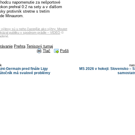
ozhodcu napomenutie za nešportové
okon prehral 0:2 na sety a v ďalšom
sky protivník stretne s tretím
de Minaurom.
výlevy sú u neho častejšie ako výhry. Moutet
kázal publiku v spodnom prádle – VIDEO
©
adené.
rávanie
Prehra
Tenisový turnaj
Tlač
Pošli
ok
nas
int-Germain pred finále Ligy
MS 2026 v hokeji: Slovensko – S
útočník má svalové problémy
samostat