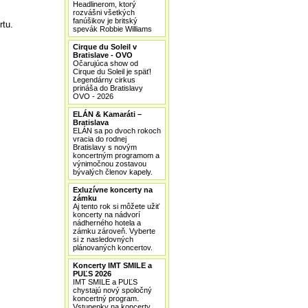
Headlinerom, ktorý
rozvášni všetkých
fanúšikov je britský
rtu.
spevák Robbie Williams
Cirque du Soleil v
Bratislave - OVO
Očarujúca show od
Cirque du Soleil je späť!
Legendárny cirkus
prináša do Bratislavy
OVO - 2026
ELÁN & Kamaráti –
Bratislava
ELÁN sa po dvoch rokoch
vracia do rodnej
Bratislavy s novým
koncertným programom a
výnimočnou zostavou
bývalých členov kapely.
Exluzívne koncerty na
zámku
Aj tento rok si môžete užiť
koncerty na nádvorí
nádherného hotela a
zámku zároveň. Vyberte
si z nasledovných
plánovaných koncertov.
Koncerty IMT SMILE a
PUĽS 2026
IMT SMILE a PUĽS
chystajú nový spoločný
koncertný program.
Vstupenky na koncerty