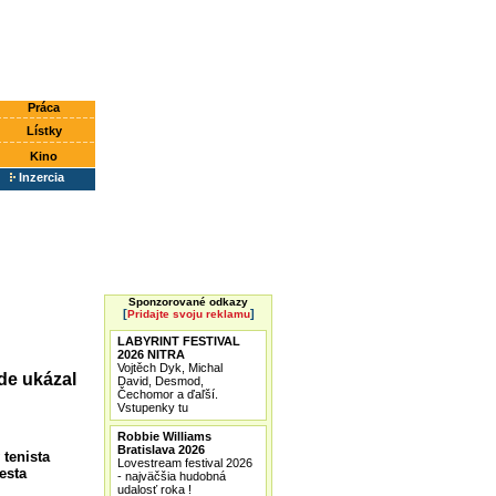
Práca
Lístky
Kino
Inzercia
Sponzorované odkazy
[
]
Pridajte svoju reklamu
LABYRINT FESTIVAL
2026 NITRA
Vojtěch Dyk, Michal
de ukázal
David, Desmod,
Čechomor a ďaľší.
Vstupenky tu
Robbie Williams
Bratislava 2026
 tenista
Lovestream festival 2026
esta
- najväčšia hudobná
udalosť roka !