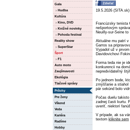
Zdieľať
Gala
19.5.2026 (SITA.sk) 
Hudba
Kultúra
Kino, DVD
Francúzsky tenista 
nešportovým správa
Knižné novinky
Neuilly-sur-Seine t
Pohoda festival
Aktuálne mu patrí v
Reality show
Garros sa pripravo
SuperStar
Vypadol už v prvom k
Šport
Davidovichovi Fokino
F1
Forma teda nie je ide
Auto moto
konkurencii na dom
nepredvídateľný štý
Zaujímavosti
Ekológia
Po jednom bode, ktor
Tlačové správy
zmýšľanie a stiahol 
pár sekúnd bolo vid
Prílohy
Pre ženy
Počas duelu takisto
zadnej časti kurtu
Víkend
uveriť, niektorí fanú
Veda
V prípade, ak sa vá
Kariéra
textom
kliknite sem
Radíme
Hobby