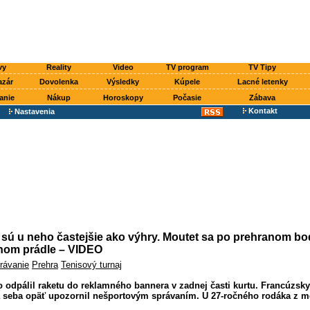
vy
Reality
Video
TV program
TV Tipy
azár
Dovolenka
Výsledky
Kúpele
Lacné letenky
anie
Nákup
Horoskopy
Počasie
Zábava
Kontakt
Nastavenia
sú u neho častejšie ako výhry. Moutet sa po prehranom bo
nom prádle – VIDEO
rávanie
Prehra
Tenisový turnaj
o odpálil raketu do reklamného bannera v zadnej časti kurtu. Francúzsky
a seba opäť upozornil nešportovým správaním. U 27-ročného rodáka z m