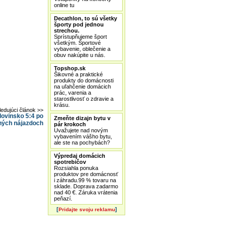
online tu
Decathlon, to sú všetky
športy pod jednou
strechou.
Sprístupňujeme šport
všetkým. Športové
vybavenie, oblečenie a
obuv nakúpite u nás.
Topshop.sk
Šikovné a praktické
produkty do domácnosti
na uľahčenie domácich
prác, varenia a
starostlivosť o zdravie a
krásu.
ledujúci článok >>
lovinsko 5:4 po
Zmeňte dizajn bytu v
ných nájazdoch
pár krokoch
Uvažujete nad novým
vybavením vášho bytu,
ale ste na pochybách?
Výpredaj domácich
spotrebičov
Rozsiahla ponuka
produktov pre domácnosť
i záhradu.99 % tovaru na
sklade. Doprava zadarmo
nad 40 €. Záruka vrátenia
peňazí.
[
]
Pridajte svoju reklamu