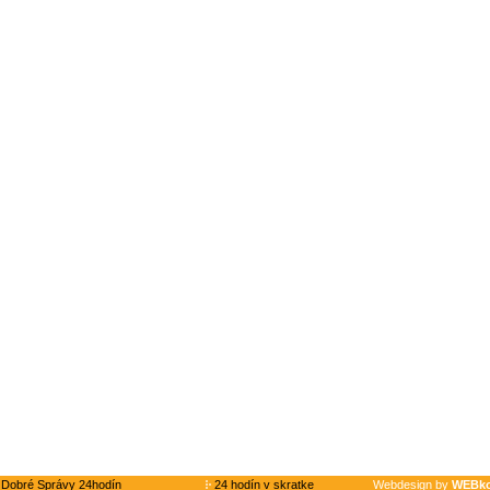
Dobré Správy 24hodín
24 hodín v skratke
Webdesign by
WEBko