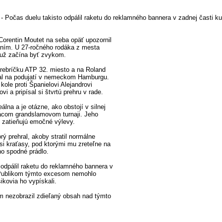
- Počas duelu takisto odpálil raketu do reklamného bannera v zadnej časti ku
Corentin Moutet na seba opäť upozornil
ním. U 27-ročného rodáka z mesta
o už začína byť zvykom.
 rebríčku ATP 32. miesto a na Roland
val na podujatí v nemeckom Hamburgu.
ole proti Španielovi Alejandrovi
vi a pripísal si štvrtú prehru v rade.
álna a je otázne, ako obstojí v silnej
ácom grandslamovom turnaji. Jeho
l zatieňujú emočné výlevy.
ý prehral, akoby stratil normálne
si kraťasy, pod ktorými mu zreteľne na
no spodné prádlo.
 odpálil raketu do reklamného bannera v
. Publikom týmto excesom nemohlo
šikovia ho vypískali.
m nezobrazil zdieľaný obsah nad týmto