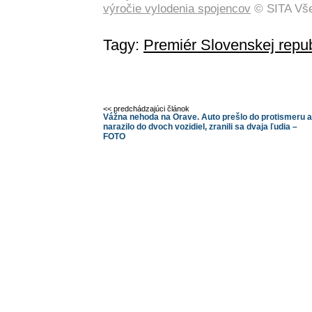
výročie vylodenia spojencov
© SITA Vše
Tagy:
Premiér Slovenskej repub
<< predchádzajúci článok
Vážna nehoda na Orave. Auto prešlo do protismeru a
narazilo do dvoch vozidiel, zranili sa dvaja ľudia –
FOTO