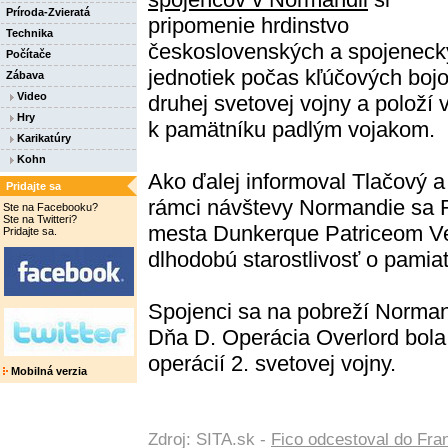
Príroda-Zvieratá
pripomenie hrdinstvo
Technika
československých a spojeneck
Počítače
jednotiek počas kľúčových boj
Zábava
Video
druhej svetovej vojny a položí
Hry
k pamätníku padlým vojakom.
Karikatúry
Kohn
Ako ďalej informoval Tlačový 
Pridajte sa
rámci návštevy Normandie sa R
Ste na Facebooku?
Ste na Twitteri?
mesta Dunkerque Patriceom Ve
Pridajte sa.
dlhodobú starostlivosť o pamia
Spojenci sa na pobreží Normand
Dňa D. Operácia Overlord bola
operácií 2. svetovej vojny.
Mobilná verzia
Zdroj: SITA.sk -
Fico odcestoval do Fra