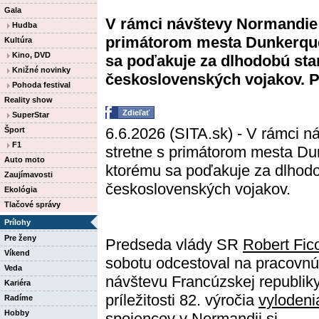
Gala
V rámci návštevy Normandie 
Hudba
primátorom mesta Dunkerque
Kultúra
Kino, DVD
sa poďakuje za dlhodobú sta
Knižné novinky
československých vojakov. Pr
Pohoda festival
Reality show
Zdieľať
SuperStar
6.6.2026 (SITA.sk) - V rámci 
Šport
F1
stretne s primátorom mesta Du
Auto moto
ktorému sa poďakuje za dlhodo
Zaujímavosti
československých vojakov.
Ekológia
Tlačové správy
Prílohy
Pre ženy
Predseda vlády SR
Robert Fic
Víkend
sobotu odcestoval na pracovnú
Veda
návštevu Francúzskej republiky
Kariéra
príležitosti 82. výročia
vylodeni
Radíme
Hobby
spojencov v Normandii
si