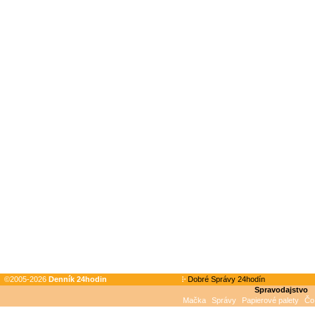
©2005-2026
Denník 24hodin
Dobré Správy 24hodín
Spravodajstvo
Mačka
Správy
Papierové palety
Čo 