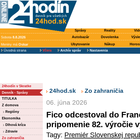
Správy
Reality
Vid
Autobazár
Dovolenka
Výsl
Sobota
8.8.2026
Ubytovanie
Nákup
Horos
Meniny má
Oskar
Úvodná strana
Včera
Archív správ
Nastavenia
24hodín v Skratke
24hod.sk
Zo zahraničia
Denník - Správy
TITULKA
06. júna 2026
Z domova
Regióny
Fico odcestoval do Fran
Ekonomika
pripomenie 82. výročie 
Dlhová kríza
Zdravie
Tagy:
Premiér Slovenskej repub
Zo zahraničia