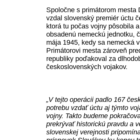
Spoločne s primátorom mesta 
vzdal slovenský premiér úctu č
ktorá tu počas vojny pôsobila a
obsadenú nemeckú jednotku, čo
mája 1945, kedy sa nemecká vo
Primátorovi mesta zároveň pre
republiky poďakoval za dlhodob
československých vojakov.
„V tejto operácii padlo 167 če
potrebu vzdať úctu aj týmto vo
vojny. Takto budeme pokračova
prekrývať historickú pravdu a v
slovenskej verejnosti pripomína