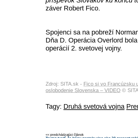
príspevok Slovákov ku koncu to
záver Robert Fico.
Spojenci sa na pobreží Normand
Dňa D. Operácia Overlord bola
operácií 2. svetovej vojny.
Zdroj: SITA.sk -
Fico si vo Francúzsku 
oslobodenie Slovenska – VIDEO
© SITA
Tagy:
Druhá svetová vojna
Pre
<< predchádzajúci článok