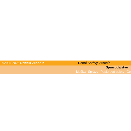
©2005-2026
Denník 24hodin
Dobré Správy 24hodín
Spravodajstvo
Mačka
Správy
Papierové palety
Čo 