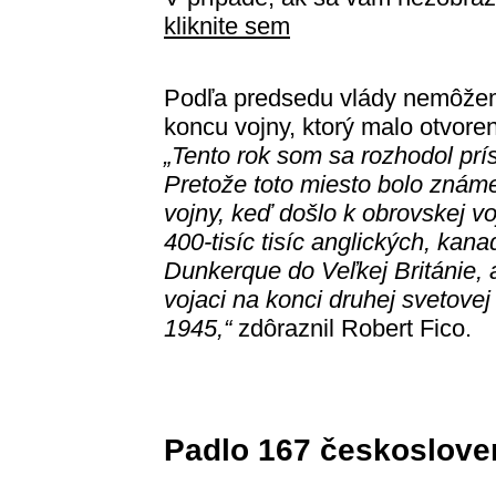
kliknite sem
Podľa predsedu vlády nemôžem
koncu vojny, ktorý malo otvore
„Tento rok som sa rozhodol pr
Pretože toto miesto bolo známe
vojny, keď došlo k obrovskej v
400-tisíc tisíc anglických, ka
Dunkerque do Veľkej Británie, a
vojaci na konci druhej svetove
1945,“
zdôraznil Robert Fico.
Padlo 167 českoslove