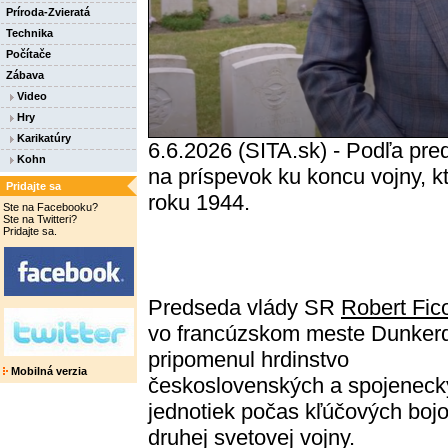
Príroda-Zvieratá
Technika
Počítače
Zábava
Video
Hry
Karikatúry
6.6.2026 (SITA.sk) - Podľa pr
Kohn
na príspevok ku koncu vojny, k
Pridajte sa
roku 1944.
Ste na Facebooku?
Ste na Twitteri?
Pridajte sa.
Predseda vlády SR
Robert Fic
vo francúzskom meste Dunker
pripomenul hrdinstvo
Mobilná verzia
československých a spojeneck
jednotiek počas kľúčových boj
druhej svetovej vojny.