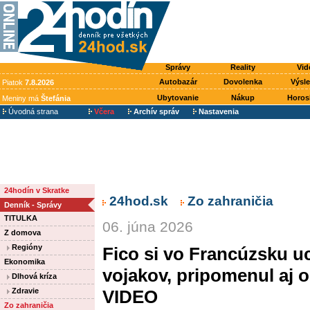
Správy
Reality
Vid
Autobazár
Dovolenka
Výsl
Piatok
7.8.2026
Ubytovanie
Nákup
Horos
Meniny má
Štefánia
Úvodná strana
Včera
Archív správ
Nastavenia
24hodín v Skratke
24hod.sk
Zo zahraničia
Denník - Správy
TITULKA
06. júna 2026
Z domova
Regióny
Fico si vo Francúzsku u
Ekonomika
vojakov, pripomenul aj 
Dlhová kríza
Zdravie
VIDEO
Zo zahraničia