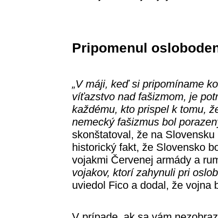
Pripomenul osloboden
„V máji, keď si pripomíname k
víťazstvo nad fašizmom, je pot
každému, kto prispel k tomu, ž
nemecký fašizmus bol porazen
skonštatoval, že na Slovensku
historický fakt, že Slovensko 
vojakmi Červenej armády a ru
vojakov, ktorí zahynuli pri osl
uviedol Fico a dodal, že vojna 
V prípade, ak sa vám nezobraz