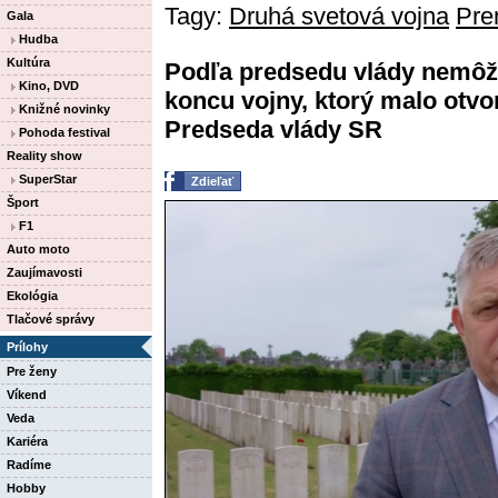
Tagy:
Druhá svetová vojna
Pre
Gala
Hudba
Kultúra
Podľa predsedu vlády nemôž
Kino, DVD
koncu vojny, ktorý malo otvo
Knižné novinky
Predseda vlády SR
Pohoda festival
Reality show
SuperStar
Zdieľať
Šport
F1
Auto moto
Zaujímavosti
Ekológia
Tlačové správy
Prílohy
Pre ženy
Víkend
Veda
Kariéra
Radíme
Hobby