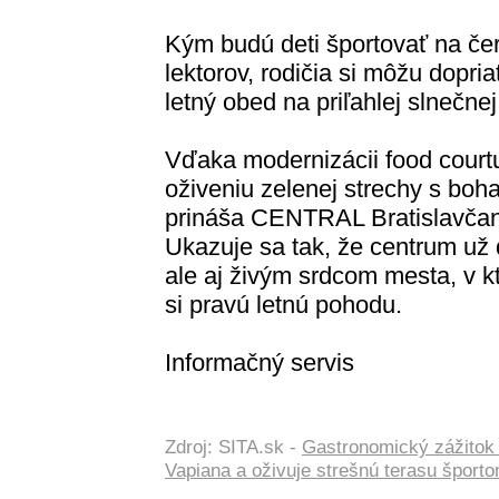
Kým budú deti športovať na č
lektorov, rodičia si môžu dopri
letný obed na priľahlej slnečnej
Vďaka modernizácii food courtu
oživeniu zelenej strechy s b
prináša CENTRAL Bratislavčano
Ukazuje sa tak, že centrum už 
ale aj živým srdcom mesta, v k
si pravú letnú pohodu.
Informačný servis
Zdroj: SITA.sk -
Gastronomický zážitok
Vapiana a oživuje strešnú terasu šport