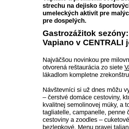
strechu na dejisko športovýc
umeleckých aktivít pre malýc
pre dospelých.
Gastrozážitok sezóny:
Vapiano v CENTRALI j
Najväčšou novinkou pre milovní
otvorená reštaurácia zo siete
V
lákadlom kompletne zrekonštru
Návštevníci si už dnes môžu v
– čerstvé domáce cestoviny, kt
kvalitnej semolinovej múky, a to
tagliatelle, campanelle, penne č
cestoviny a zoodles – cuketové
bezlepkové. Menu pravej talia