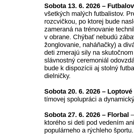
Sobota 13. 6. 2026 – Futbalo
všetkých malých futbalistov. P
rozcvičkou, po ktorej bude nas
zameraná na trénovanie technik
v obrane. Chýbať nebudú zábav
žonglovanie, naháňačky) a divá
deti zmerajú sily na skutočnom
slávnostný ceremoniál odovzdá
bude k dispozícii aj stolný futb
dielničky.
Sobota 20. 6. 2026 – Loptové
tímovej spolupráci a dynamick
Sobota 27. 6. 2026 – Florbal
–
ktorého si deti pod vedením an
populárneho a rýchleho športu.