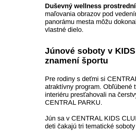
Duševný wellness prostredn
maľovania obrazov pod vedením 
panorámu mesta môžu dokonale 
vlastné dielo.
Júnové soboty v KID
znamení športu
Pre rodiny s deťmi si CENTRAL
atraktívny program. Obľúbené tv
interiéru presťahovali na čers
CENTRAL PARKU.
Jún sa v CENTRAL KIDS CLUB
deti čakajú tri tematické sobot