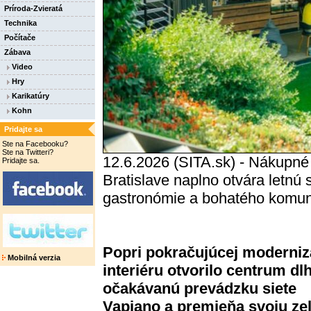
Príroda-Zvieratá
Technika
Počítače
Zábava
Video
Hry
Karikatúry
Kohn
Pridajte sa
Ste na Facebooku?
Ste na Twitteri?
12.6.2026 (SITA.sk) - Nákupn
Pridajte sa.
Bratislave naplno otvára letnú
gastronómie a bohatého komun
Popri pokračujúcej moderniz
Mobilná verzia
interiéru otvorilo centrum dl
očakávanú prevádzku siete
Vapiano a premieňa svoju ze