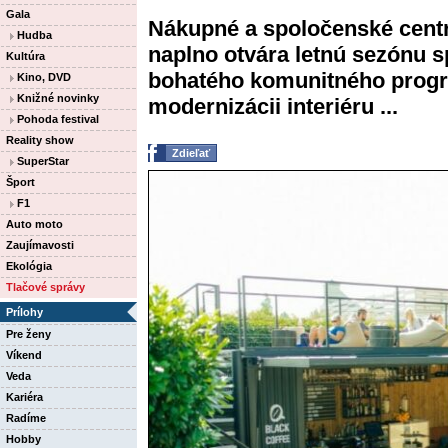
Gala
Nákupné a spoločenské cent
Hudba
naplno otvára letnú sezónu 
Kultúra
bohatého komunitného progr
Kino, DVD
Knižné novinky
modernizácii interiéru ...
Pohoda festival
Reality show
Zdieľať
SuperStar
Šport
F1
Auto moto
Zaujímavosti
Ekológia
Tlačové správy
Prílohy
Pre ženy
Víkend
Veda
Kariéra
Radíme
Hobby