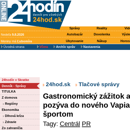
Správy
Reality
Vid
Autobazár
Dovolenka
Výsl
Nedeľa
9.8.2026
Ubytovanie
Nákup
Horos
Meniny má
Ľubomíra
Úvodná strana
Včera
Archív správ
Nastavenia
24hodín v Skratke
24hod.sk
Tlačové správy
Denník - Správy
TITULKA
Gastronomický zážitok 
Z domova
pozýva do nového Vapian
Regióny
Ekonomika
športom
Dlhová kríza
Tagy:
Centrál
PR
Zdravie
Zo zahraničia