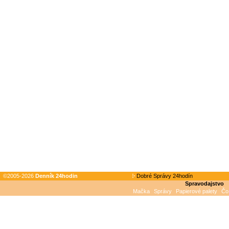
©2005-2026
Denník 24hodin
Dobré Správy 24hodín
Spravodajstvo
Mačka
Správy
Papierové palety
Čo 