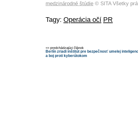
medzinárodné štúdie
© SITA Všetky prá
Tagy:
Operácia očí
PR
<< predchádzajúci článok
Berlín zriadi inštitút pre bezpečnosť umelej inteligen
a boj proti kyberútokom