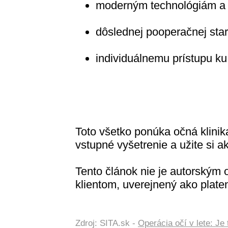
moderným technológiám a
dôslednej pooperačnej staro
individuálnemu prístupu k
Toto všetko ponúka očná klini
vstupné vyšetrenie a užite si 
Tento článok nie je autorský
klientom, uverejnený ako plate
Zdroj: SITA.sk -
Operácia očí v lete: J