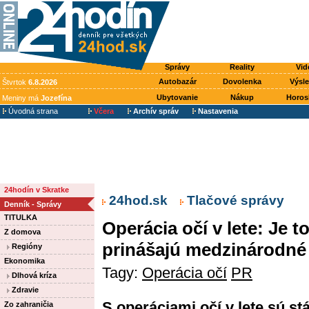
Správy
Reality
Vid
Autobazár
Dovolenka
Výsl
Štvrtok
6.8.2026
Ubytovanie
Nákup
Horos
Meniny má
Jozefína
Úvodná strana
Včera
Archív správ
Nastavenia
24hodín v Skratke
24hod.sk
Tlačové správy
Denník - Správy
TITULKA
Operácia očí v lete: Je
Z domova
prinášajú medzinárodné
Regióny
Ekonomika
Tagy:
Operácia očí
PR
Dlhová kríza
Zdravie
S operáciami očí v lete sú st
Zo zahraničia