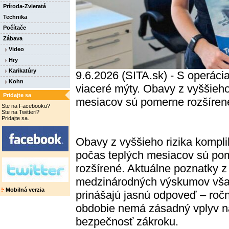
Príroda-Zvieratá
Technika
Počítače
Zábava
Video
Hry
Karikatúry
9.6.2026 (SITA.sk) - S operácia
Kohn
viaceré mýty. Obavy z vyššieho
Pridajte sa
mesiacov sú pomerne rozšíren
Ste na Facebooku?
Ste na Twitteri?
Pridajte sa.
Obavy z vyššieho rizika kompli
počas teplých mesiacov sú po
rozšírené. Aktuálne poznatky z
medzinárodných výskumov vš
Mobilná verzia
prinášajú jasnú odpoveď – roč
obdobie nemá zásadný vplyv n
bezpečnosť zákroku.