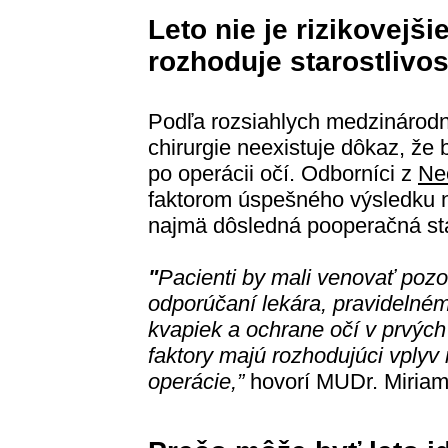
Leto nie je rizikovejšie
rozhoduje starostlivo
Podľa rozsiahlych medzinárodný
chirurgie neexistuje dôkaz, že 
po operácii očí. Odborníci z
Ne
faktorom úspešného výsledku ni
najmä dôsledná pooperačná sta
"
Pacienti by mali venovať poz
odporúčaní lekára, pravidelné
kvapiek a ochrane očí v prvých
faktory majú rozhodujúci vplyv
operácie,”
hovorí MUDr. Miriam