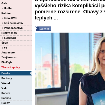
Gala
vyššieho rizika komplikácií 
Hudba
pomerne rozšírené. Obavy z v
Kultúra
teplých ...
Kino, DVD
Knižné novinky
Pohoda festival
Zdieľať
Reality show
SuperStar
Šport
F1
Auto moto
Zaujímavosti
Ekológia
Tlačové správy
Prílohy
Pre ženy
Víkend
Veda
Kariéra
Radíme
Hobby