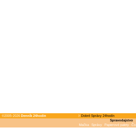
©2005-2026
Denník 24hodin
Dobré Správy 24hodín
Spravodajstvo
Mačka
Správy
Papierové palety
Čo 