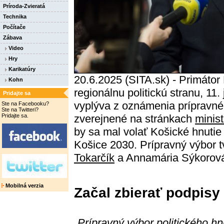
Príroda-Zvieratá
Technika
Počítače
Zábava
Video
Hry
Karikatúry
20.6.2025 (SITA.sk) - Primátor
Kohn
regionálnu politickú stranu, 11
Pridajte sa
vyplýva z oznámenia prípravného
Ste na Facebooku?
Ste na Twitteri?
Pridajte sa.
zverejnené na stránkach
minist
by sa mal volať Košické hnutie
Košice 2030. Prípravný výbor t
Tokarčík
a Annamária Sýkorov
Mobilná verzia
Začal zbierať podpisy
„Prípravný výbor politického hn