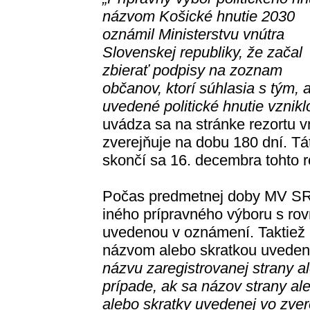
názvom Košické hnutie 2030
oznámil Ministerstvu vnútra
Slovenskej republiky, že začal
zbierať podpisy na zoznam
občanov, ktorí súhlasia s tým, 
uvedené politické hnutie vznikl
uvádza sa na stránke rezortu v
zverejňuje na dobu 180 dní. Tá
skončí sa 16. decembra tohto r
Počas predmetnej doby MV SR 
iného prípravného výboru s ro
uvedenou v oznámení. Taktiež n
názvom alebo skratkou uvede
názvu zaregistrovanej strany ale
prípade, ak sa názov strany ale
alebo skratky uvedenej vo zv