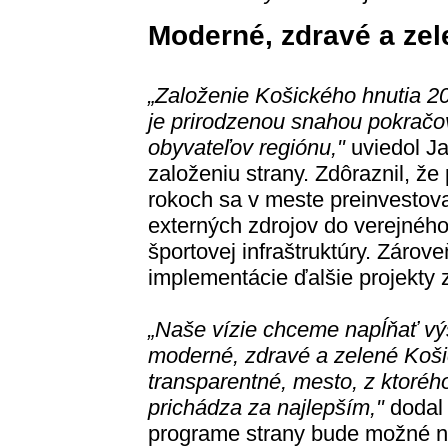
Moderné, zdravé a ze
„Založenie Košického hnutia 203
je prirodzenou snahou pokračov
obyvateľov regiónu,"
uviedol Ja
založeniu strany. Zdôraznil, ž
rokoch sa v meste preinvestov
externých zdrojov do verejného 
športovej infraštruktúry. Zárov
implementácie ďalšie projekty 
„Naše vízie chceme napĺňať vý
moderné, zdravé a zelené Košic
transparentné, mesto, z ktoréh
prichádza za najlepším,"
dodal 
programe strany bude možné náj