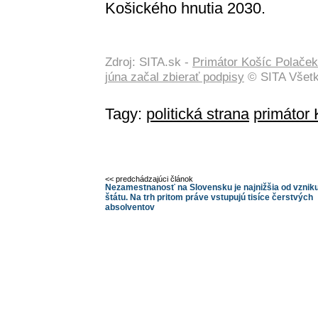
Košického hnutia 2030.
Zdroj: SITA.sk -
Primátor Košíc Polaček 
júna začal zbierať podpisy
© SITA Všetk
Tagy:
politická strana
primátor 
<< predchádzajúci článok
Nezamestnanosť na Slovensku je najnižšia od vznik
štátu. Na trh pritom práve vstupujú tisíce čerstvých
absolventov