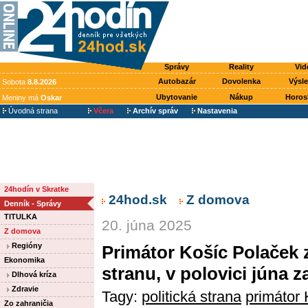
Správy
Reality
Vid
Autobazár
Dovolenka
Výsl
Sobota
8.8.2026
Ubytovanie
Nákup
Horos
Meniny má
Oskar
Úvodná strana
Včera
Archív správ
Nastavenia
24hodín v Skratke
24hod.sk
Z domova
Denník - Správy
TITULKA
20. júna 2025
Z domova
Regióny
Primátor Košíc Polaček z
Ekonomika
stranu, v polovici júna z
Dlhová kríza
Zdravie
Tagy:
politická strana
primátor 
Zo zahraničia