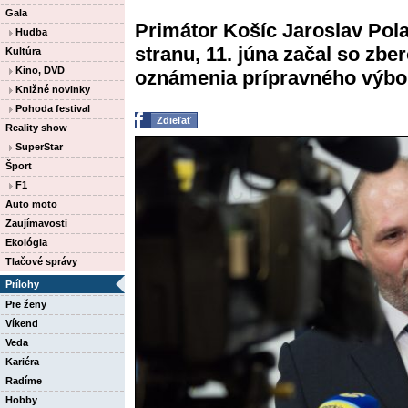
Gala
Primátor Košíc Jaroslav Pola
Hudba
stranu, 11. júna začal so zb
Kultúra
Kino, DVD
oznámenia prípravného výboru 
Knižné novinky
Pohoda festival
Zdieľať
Reality show
SuperStar
Šport
F1
Auto moto
Zaujímavosti
Ekológia
Tlačové správy
Prílohy
Pre ženy
Víkend
Veda
Kariéra
Radíme
Hobby