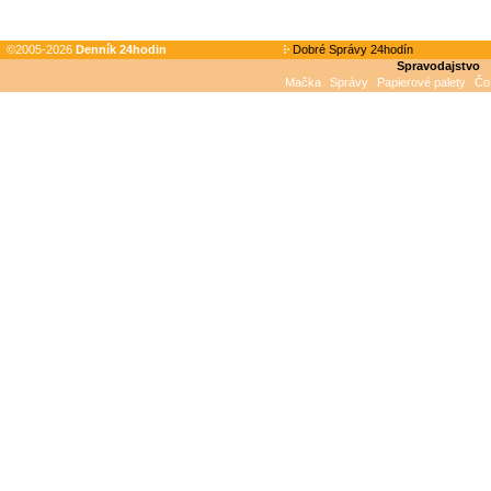
©2005-2026
Denník 24hodin
Dobré Správy 24hodín
Spravodajstvo
Mačka
Správy
Papierové palety
Čo 