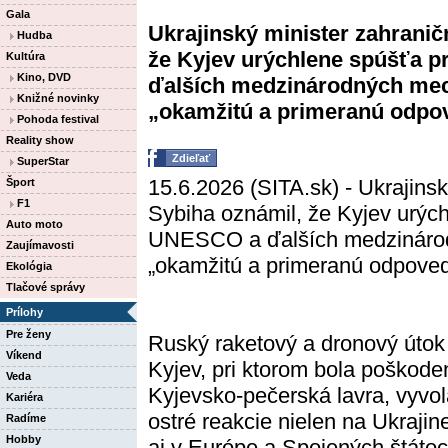
Gala
Ukrajinský minister zahranič
Hudba
že Kyjev urýchlene spúšťa 
Kultúra
Kino, DVD
ďalších medzinárodných mec
Knižné novinky
„okamžitú a primeranú odpov
Pohoda festival
Reality show
Zdieľať
SuperStar
15.6.2026 (SITA.sk) - Ukrajinsk
Šport
F1
Sybiha oznámil, že Kyjev urýc
Auto moto
UNESCO a ďalších medzinárod
Zaujímavosti
„okamžitú a primeranú odpoveď
Ekológia
Tlačové správy
Prílohy
Pre ženy
Ruský raketový a dronový útok
Víkend
Kyjev, pri ktorom bola poškode
Veda
Kyjevsko-pečerská lavra, vyvol
Kariéra
ostré reakcie nielen na Ukrajine
Radíme
Hobby
aj v Európe a Spojených štátoc