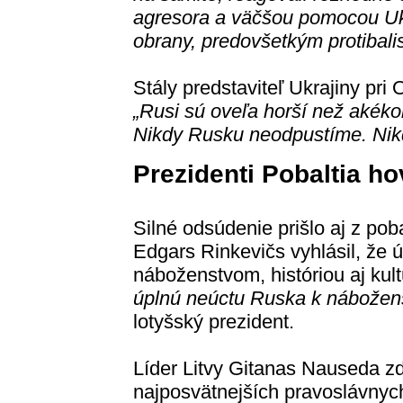
agresora a väčšou pomocou Ukra
obrany, predovšetkým protibalis
Stály predstaviteľ Ukrajiny pri
„Rusi sú oveľa horší než akéko
Nikdy Rusku neodpustíme. Nik
Prezidenti Pobaltia ho
Silné odsúdenie prišlo aj z pob
Edgars Rinkevičs vyhlásil, že
náboženstvom, históriou aj kul
úplnú neúctu Ruska k náboženstv
lotyšský prezident.
Líder Litvy Gitanas Nauseda zd
najposvätnejších pravoslávnyc