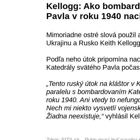
Kellogg: Ako bombard
Pavla v roku 1940 nac
Mimoriadne ostré slová použil 
Ukrajinu a Rusko Keith Kellogg
Podľa neho útok pripomína nac
Katedrály svätého Pavla počas 
„Tento ruský útok na kláštor v
paralelu s bombardovaním Kate
roku 1940. Ani vtedy to nefung
Nech mi niekto vysvetlí vojens
Žiadna neexistuje,“
vyhlásil Kel
Zdroj: SITA.sk -
Putin musí byť naveky 