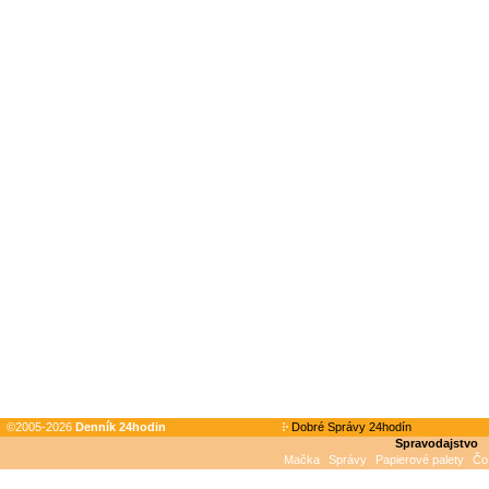
©2005-2026
Denník 24hodin
Dobré Správy 24hodín
Spravodajstvo
Mačka
Správy
Papierové palety
Čo 