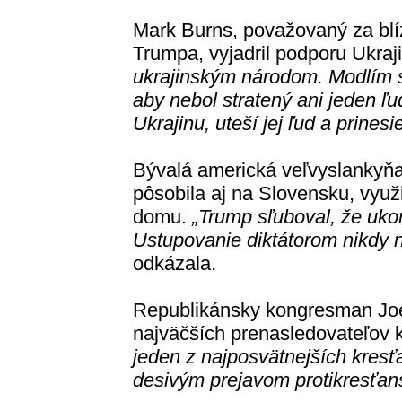
Mark Burns, považovaný za bl
Trumpa, vyjadril podporu Ukraj
ukrajinským národom. Modlím s
aby nebol stratený ani jeden ľ
Ukrajinu, uteší jej ľud a prinesie
Bývalá americká veľvyslankyňa 
pôsobila aj na Slovensku, využil
domu.
„Trump sľuboval, že uko
Ustupovanie diktátorom nikdy ne
odkázala.
Republikánsky kongresman Joe
najväčších prenasledovateľov 
jeden z najposvätnejších kresť
desivým prejavom protikresťan