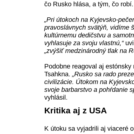
čo Rusko hlása, a tým, čo robí.
„Pri útokoch na Kyjevsko-pečer
pravoslávnych svätýň, vidíme 
kultúrnemu dedičstvu a samotne
vyhlasuje za svoju vlastnú,“
uvi
„zvýšiť medzinárodný tlak na R
Podobne reagoval aj estónsky 
Tsahkna.
„Rusko sa rado preze
civilizácie. Útokom na Kyjevsk
svoje barbarstvo a pohŕdanie 
vyhlásil.
Kritika aj z USA
K útoku sa vyjadrili aj viaceré 