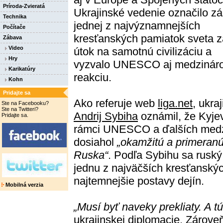
Príroda-Zvieratá
Ukrajinské vedenie označilo z
Technika
jednej z najvýznamnejších
Počítače
kresťanských pamiatok sveta z
Zábava
Video
útok na samotnú civilizáciu a
Hry
vyzvalo UNESCO aj medzináro
Karikatúry
reakciu.
Kohn
Pridajte sa
Ako referuje web
liga.net
, ukra
Ste na Facebooku?
Ste na Twitteri?
Andrij Sybiha
oznámil, že Kyje
Pridajte sa.
rámci UNESCO a ďalších medz
dosiahol
„okamžitú a primeran
Ruska“
. Podľa Sybihu sa ruský
jednu z najväčších kresťanský
najtemnejšie postavy dejín.
Mobilná verzia
„Musí byť naveky prekliaty. A tú
ukrajinskej diplomacie. Zárove