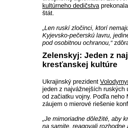
kultúrneho dedičstva
prekonala 
štát.
„Len ruskí zločinci, ktorí nem
Kyjevsko-pečerskú lavru, jedi
pod osobitnou ochranou,“
zdôra
Zelenskyj: Jeden z naj
kresťanskej kultúre
Ukrajinský prezident
Volodymyr
jeden z najvážnejších ruských 
od začiatku vojny. Podľa neho
záujem o mierové riešenie konfl
„Je mimoriadne dôležité, aby kr
na samite, reagovali rozhodne