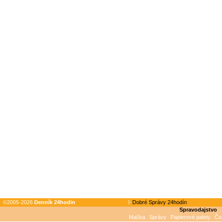
©2005-2026
Denník 24hodin
Dobré Správy 24hodín
Spravodajstvo
Mačka
Správy
Papierové palety
Čo 