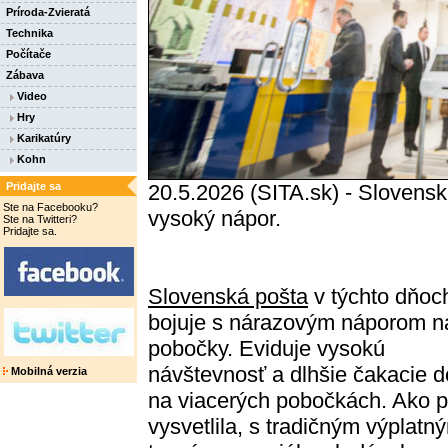
Príroda-Zvieratá
Technika
Počítače
Zábava
Video
Hry
Karikatúry
Kohn
Pridajte sa
20.5.2026 (SITA.sk) - Slovensk
Ste na Facebooku?
vysoký nápor.
Ste na Twitteri?
Pridajte sa.
Slovenská pošta
v týchto dňoc
bojuje s nárazovým náporom n
pobočky. Eviduje vysokú
návštevnosť a dlhšie čakacie 
Mobilná verzia
na viacerých pobočkách. Ako p
vysvetlila, s tradičným výplatn