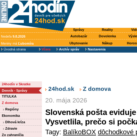
Správy
Reality
Vid
Autobazár
Dovolenka
Výsl
Nedeľa
9.8.2026
Ubytovanie
Nákup
Horos
Meniny má
Ľubomíra
Úvodná strana
Včera
Archív správ
Nastavenia
24hodín v Skratke
24hod.sk
Z domova
Denník - Správy
TITULKA
20. mája 2026
Z domova
Regióny
Slovenská pošta eviduje
Ekonomika
Vysvetlila, prečo si poč
Dlhová kríza
Zdravie
Tagy:
BalíkoBOX
dôchodkové 
Zo zahraničia