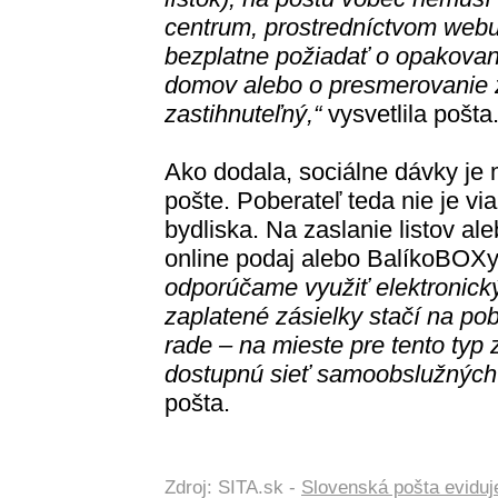
centrum, prostredníctvom webu
bezplatne požiadať o opakovan
domov alebo o presmerovanie z
zastihnuteľný,“
vysvetlila pošta
Ako dodala, sociálne dávky je
pošte. Poberateľ teda nie je v
bydliska. Na zaslanie listov ale
online podaj alebo BalíkoBOX
odporúčame využiť elektronick
zaplatené zásielky stačí na po
rade – na mieste pre tento typ 
dostupnú sieť samoobslužných
pošta.
Zdroj: SITA.sk -
Slovenská pošta eviduje