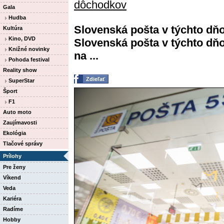
dôchodkov
Gala
Hudba
Slovenská pošta v týchto dň
Kultúra
Kino, DVD
Slovenská pošta v týchto d
Knižné novinky
na ...
Pohoda festival
Reality show
Zdieľať
SuperStar
Šport
F1
Auto moto
Zaujímavosti
Ekológia
Tlačové správy
Prílohy
Pre ženy
Víkend
Veda
Kariéra
Radíme
Hobby