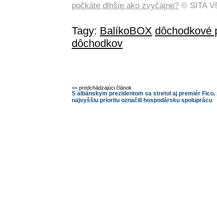
počkáte dlhšie ako zvyčajne?
© SITA Vš
Tagy:
BalíkoBOX
dôchodkové 
dôchodkov
<< predchádzajúci článok
S albánskym prezidentom sa stretol aj premiér Fico,
najvyššiu prioritu označili hospodársku spoluprácu