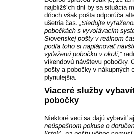
najbližších dní by sa situácia m
dňoch však pošta odporúča alte
ušetria čas.
„Sledujte vyťaženo
pobočkách s vyvolávacím systém
Slovenskej pošty v reálnom čas
podľa toho si naplánovať návšt
vyťaženú pobočku v okolí,“
radí
víkendovú návštevu pobočky. Ce
pošty a pobočky v nákupných c
plynulejšia.
Viaceré služby vybaví
pobočky
Niektoré veci sa dajú vybaviť a
neúspešnom pokuse o doručeni
lístok), na poštu vôbec nemusí