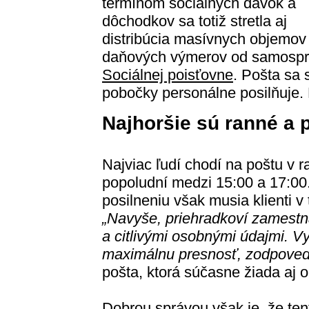
termínom sociálnych dávok a
dôchodkov sa totiž stretla aj
distribúcia masívnych objemov
daňových výmerov od samosp
Sociálnej poisťovne
. Pošta sa 
pobočky personálne posilňuje. K
Najhoršie sú ranné a 
Najviac ľudí chodí na poštu v 
popoludní medzi 15:00 a 17:00
posilneniu však musia klienti v
„Navyše, priehradkoví zamestn
a citlivými osobnými údajmi. V
maximálnu presnosť, zodpovedn
pošta, ktorá súčasne žiada aj
Dobrou správou však je, že ten