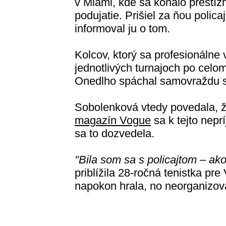
v Miami, kde sa konalo prestíž
podujatie. Prišiel za ňou policaj
informoval ju o tom.
Kolcov, ktorý sa profesionálne 
jednotlivých turnajoch po celom
Onedlho spáchal samovraždu s
Sobolenková vtedy povedala, že
magazín Vogue
sa k tejto nepr
sa to dozvedela.
"Bila som sa s policajtom – a
priblížila 28-ročná tenistka p
napokon hrala, no neorganizova