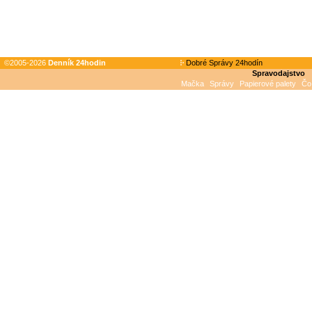
©2005-2026
Denník 24hodin
Dobré Správy 24hodín
Spravodajstvo
Mačka
Správy
Papierové palety
Čo 