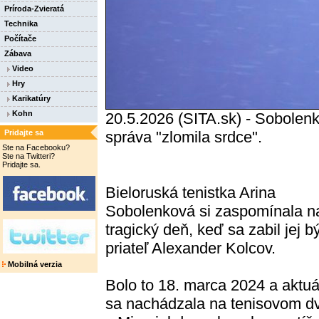
Príroda-Zvieratá
Technika
Počítače
Zábava
Video
Hry
Karikatúry
Kohn
20.5.2026 (SITA.sk) - Sobolenk
Pridajte sa
správa "zlomila srdce".
Ste na Facebooku?
Ste na Twitteri?
Pridajte sa.
Bieloruská tenistka Arina
Sobolenková si zaspomínala n
tragický deň, keď sa zabil jej b
priateľ Alexander Kolcov.
Mobilná verzia
Bolo to 18. marca 2024 a aktuá
sa nachádzala na tenisovom dv