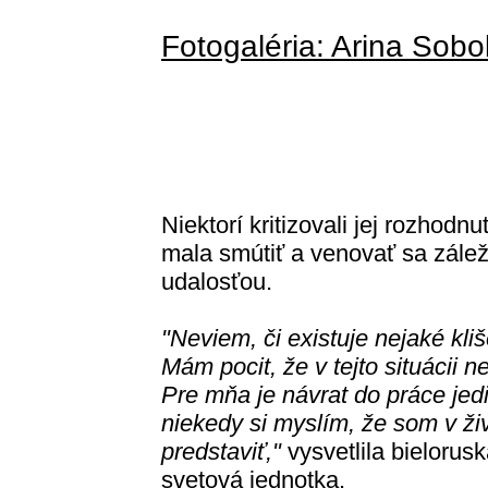
Fotogaléria: Arina Sob
Niektorí kritizovali jej rozhod
mala smútiť a venovať sa zálež
udalosťou.
"Neviem, či existuje nejaké kliš
Mám pocit, že v tejto situácii 
Pre mňa je návrat do práce jed
niekedy si myslím, že som v živo
predstaviť,"
vysvetlila bielorus
svetová jednotka.