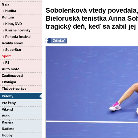
Gala
Sobolenková vtedy povedala, ž
Hudba
Bieloruská tenistka Arina S
Kultúra
Kino, DVD
tragický deň, keď sa zabil jej
Knižné novinky
Pohoda festival
Zdieľať
Reality show
SuperStar
Šport
F1
Auto moto
Zaujímavosti
Ekológia
Tlačové správy
Prílohy
Pre ženy
Víkend
Veda
Kariéra
Radíme
Hobby