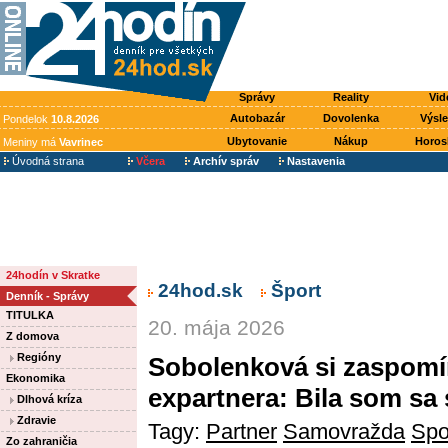
Správy
Reality
Vid
Autobazár
Dovolenka
Výsl
Pondelok
10.8.2026
Ubytovanie
Nákup
Horos
Meniny má
Vavrinec
Úvodná strana
Včera
Archív správ
Nastavenia
24hodín v Skratke
24hod.sk
Šport
Denník - Správy
TITULKA
20. mája 2026
Z domova
Regióny
Sobolenková si zaspomí
Ekonomika
expartnera: Bila som sa
Dlhová kríza
Zdravie
Tagy:
Partner
Samovražda
Spo
Zo zahraničia