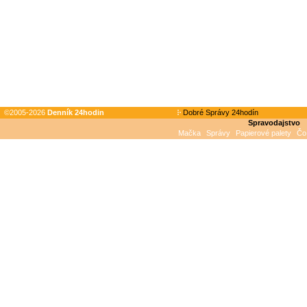
©2005-2026
Denník 24hodin
Dobré Správy 24hodín
Spravodajstvo
Mačka
Správy
Papierové palety
Čo 