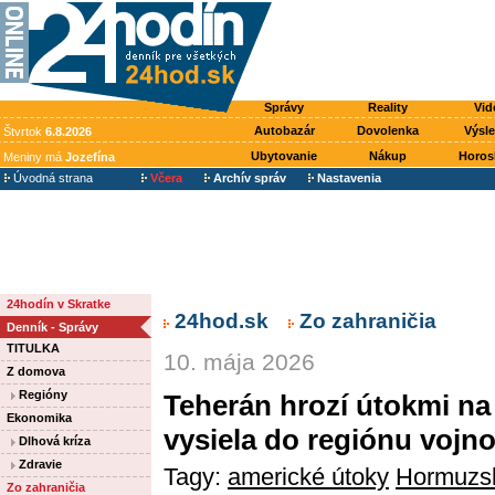
Správy
Reality
Vid
Autobazár
Dovolenka
Výsl
Štvrtok
6.8.2026
Ubytovanie
Nákup
Horos
Meniny má
Jozefína
Úvodná strana
Včera
Archív správ
Nastavenia
24hodín v Skratke
24hod.sk
Zo zahraničia
Denník - Správy
TITULKA
10. mája 2026
Z domova
Regióny
Teherán hrozí útokmi na
Ekonomika
vysiela do regiónu vojn
Dlhová kríza
Zdravie
Tagy:
americké útoky
Hormuzsk
Zo zahraničia