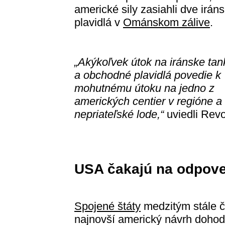
americké sily zasiahli dve irán
plavidlá v
Ománskom zálive
.
„Akýkoľvek útok na iránske tan
a obchodné plavidlá povedie k
mohutnému útoku na jedno z
amerických centier v regióne a
nepriateľské lode,“
uviedli Revo
USA čakajú na odpov
Spojené štáty
medzitým stále 
najnovší americký návrh dohody