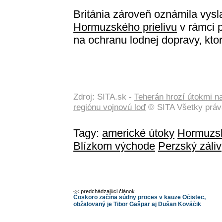
Británia zároveň oznámila vysl
Hormuzského prielivu
v rámci 
na ochranu lodnej dopravy, kto
Zdroj: SITA.sk -
Teherán hrozí útokmi na
regiónu vojnovú loď
© SITA Všetky práv
Tagy:
americké útoky
Hormuzsk
Blízkom východe
Perzský záliv
<< predchádzajúci článok
Čoskoro začína súdny proces v kauze Očistec,
obžalovaný je Tibor Gašpar aj Dušan Kováčik