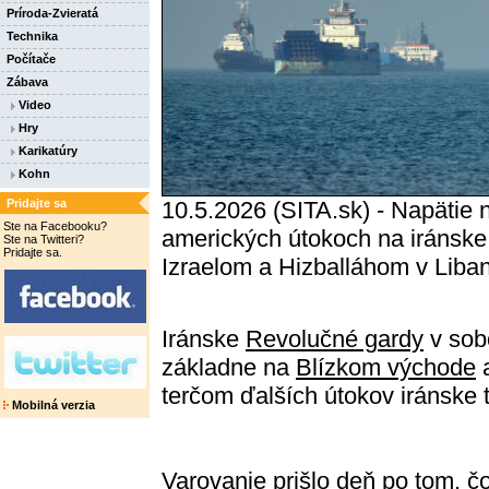
Príroda-Zvieratá
Technika
Počítače
Zábava
Video
Hry
Karikatúry
Kohn
Pridajte sa
10.5.2026 (SITA.sk) - Napätie 
Ste na Facebooku?
amerických útokoch na iránske 
Ste na Twitteri?
Pridajte sa.
Izraelom a Hizballáhom v Liba
Iránske
Revolučné gardy
v sobo
základne na
Blízkom východe
terčom ďalších útokov iránske 
Mobilná verzia
Varovanie prišlo deň po tom, č