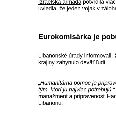
Izraelská armáda
potvrdila viac
uviedla, že jeden vojak v záloh
Eurokomisárka je pob
Libanonské úrady informovali, ž
krajiny zahynulo deväť ľudí.
„Humanitárna pomoc je priprave
tým, ktorí ju najviac potrebujú,“
manažment a pripravenosť Had
Libanonu.