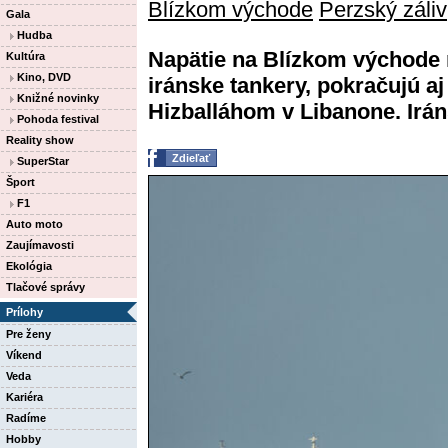
Blízkom východe
Perzský záliv
Gala
Hudba
Napätie na Blízkom východe 
Kultúra
Kino, DVD
iránske tankery, pokračujú aj
Knižné novinky
Hizballáhom v Libanone. Irá
Pohoda festival
Reality show
Zdieľať
SuperStar
Šport
F1
Auto moto
Zaujímavosti
Ekológia
Tlačové správy
Prílohy
Pre ženy
Víkend
Veda
Kariéra
Radíme
Hobby