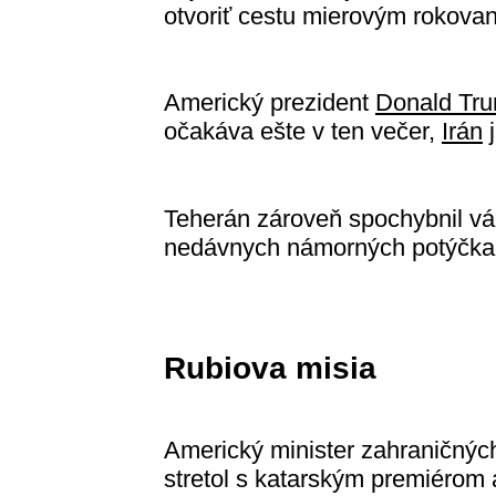
otvoriť cestu mierovým rokova
Americký prezident
Donald Tr
očakáva ešte v ten večer,
Irán
j
Teherán zároveň spochybnil vá
nedávnych námorných potýčk
Rubiova misia
Americký minister zahraničnýc
stretol s katarským premiérom 