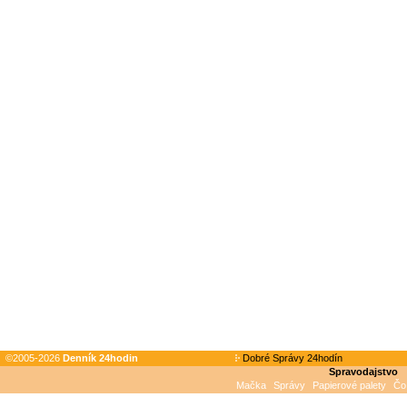
©2005-2026
Denník 24hodin
Dobré Správy 24hodín
Spravodajstvo
Mačka
Správy
Papierové palety
Čo 