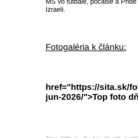
MS vo futbale, počasie a Pride
Izraeli.
Fotogaléria k článku:
href="https://sita.sk/f
jun-2026/">Top foto dň