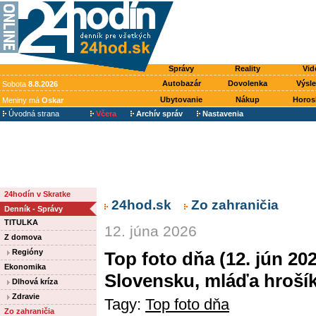
Správy
Reality
Vid
Autobazár
Dovolenka
Výsl
Sobota
8.8.2026
Ubytovanie
Nákup
Horos
Meniny má
Oskar
Úvodná strana
Včera
Archív správ
Nastavenia
24hodín v Skratke
24hod.sk
Zo zahraničia
Denník - Správy
TITULKA
12. júna 2026
Z domova
Regióny
Top foto dňa (12. jún 20
Ekonomika
Slovensku, mláďa hrošík
Dlhová kríza
Zdravie
Tagy:
Top foto dňa
Zo zahraničia