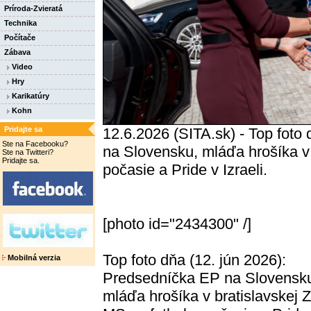
Príroda-Zvieratá
Technika
Počítače
Zábava
Video
Hry
Karikatúry
Kohn
Pridajte sa
12.6.2026 (SITA.sk) - Top foto
Ste na Facebooku?
na Slovensku, mláďa hrošíka v 
Ste na Twitteri?
Pridajte sa.
počasie a Pride v Izraeli.
[photo id="2434300" /]
Top foto dňa (12. jún 2026):
Mobilná verzia
Predsedníčka EP na Slovensk
mláďa hrošíka v bratislavskej 