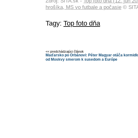
Zdroj: SITA.sk -
Top foto dňa (12. jún 
hrošíka, MS vo futbale a počasie
© SITA
Tagy:
Top foto dňa
<< predchádzajúci článok
Maďarsko po Orbánovi: Péter Magyar otáča kormidl
od Moskvy smerom k susedom a Európe