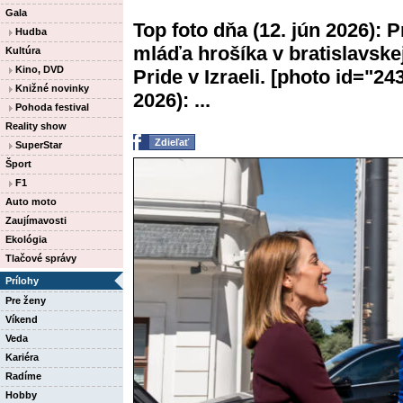
Gala
Top foto dňa (12. jún 2026):
Hudba
mláďa hrošíka v bratislavske
Kultúra
Kino, DVD
Pride v Izraeli. [photo id="24
Knižné novinky
2026): ...
Pohoda festival
Reality show
Zdieľať
SuperStar
Šport
F1
Auto moto
Zaujímavosti
Ekológia
Tlačové správy
Prílohy
Pre ženy
Víkend
Veda
Kariéra
Radíme
Hobby