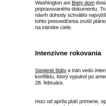
Washington ani
Biely dom
dosia
pripravovaného dokumentu. Trum
návrh dohody schválilo najvyšš
tohto presvedčenia zrušil plá
na iránske ciele.
Intenzívne rokovania
Spojené štáty
a Irán vedú inte
konfliktu, ktorý vypukol po ame
28. februára.
Hoci od apríla platí prímerie,