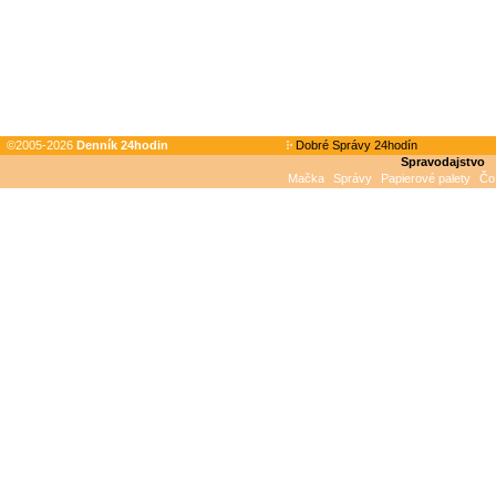
©2005-2026
Denník 24hodin
Dobré Správy 24hodín
Spravodajstvo
Mačka
Správy
Papierové palety
Čo 