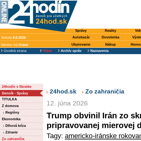
Správy
Reality
Vid
Autobazár
Dovolenka
Výsl
Sobota
8.8.2026
Ubytovanie
Nákup
Horos
Meniny má
Oskar
Úvodná strana
Včera
Archív správ
Nastavenia
24hodín v Skratke
24hod.sk
Zo zahraničia
Denník - Správy
TITULKA
12. júna 2026
Z domova
Regióny
Trump obvinil Irán zo s
Ekonomika
pripravovanej mierovej
Dlhová kríza
Zdravie
Tagy:
americko-iránske rokova
Zo zahraničia