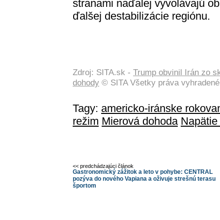
stranami naďalej vyvolávajú ob
ďalšej destabilizácie regiónu.
Zdroj: SITA.sk -
Trump obvinil Irán zo s
dohody
© SITA Všetky práva vyhradené
Tagy:
americko-iránske rokova
režim
Mierová dohoda
Napätie
<< predchádzajúci článok
Gastronomický zážitok a leto v pohybe: CENTRAL
pozýva do nového Vapiana a oživuje strešnú terasu
športom