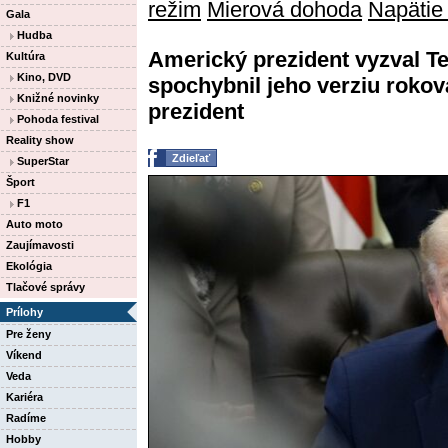
režim
Mierová dohoda
Napätie
Gala
Hudba
Americký prezident vyzval Te
Kultúra
Kino, DVD
spochybnil jeho verziu rokov
Knižné novinky
prezident
Pohoda festival
Reality show
Zdieľať
SuperStar
Šport
F1
Auto moto
Zaujímavosti
Ekológia
Tlačové správy
Prílohy
Pre ženy
Víkend
Veda
Kariéra
Radíme
Hobby