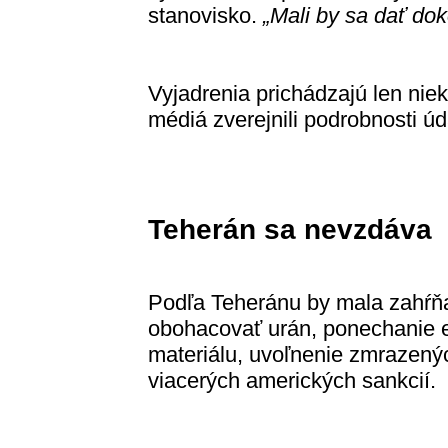
stanovisko.
„Mali by sa dať do
Vyjadrenia prichádzajú len nie
médiá zverejnili podrobnosti ú
Teherán sa nevzdáva
Podľa Teheránu by mala zahŕňa
obohacovať urán, ponechanie 
materiálu, uvoľnenie zmrazenýc
viacerých amerických sankcií.