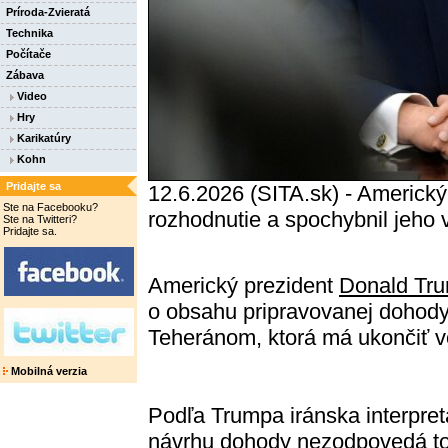
Príroda-Zvieratá
Technika
Počítače
Zábava
Video
Hry
Karikatúry
Kohn
Pridajte sa
12.6.2026 (SITA.sk) - Americký
Ste na Facebooku?
rozhodnutie a spochybnil jeho 
Ste na Twitteri?
Pridajte sa.
Americký prezident
Donald Tr
o obsahu pripravovanej dohod
Teheránom, ktorá má ukončiť 
Mobilná verzia
Podľa Trumpa iránska interpret
návrhu dohody nezodpovedá t