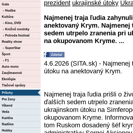
prezident
ukrajinské útoky
Ukra
Gala
Hudba
Najmenej traja ľudia zahynul
Kultúra
Kino, DVD
anektovaný Krym. Najmenej tra
Knižné novinky
sedem utrpelo zranenia pri 
Pohoda festival
na okupovanom Kryme. ...
Reality show
SuperStar
Šport
Zdieľať
F1
4.6.2026 (SITA.sk) - Najmenej t
Auto moto
útoku na anektovaný Krym.
Zaujímavosti
Ekológia
Tlačové správy
Najmenej traja ľudia prišli o živ
Prílohy
Pre ženy
ďalších sedem utrpelo zranenia
Víkend
ukrajinskom útoku na Simferop
Veda
okupovanom Kryme. Informova
Kariéra
tom Ruskom dosadený šéf kry
Radíme
Hobby
administratívy
Sergej Aksionov