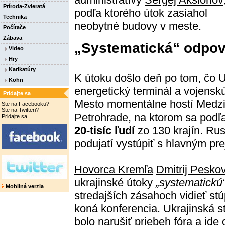
Príroda-Zvieratá
podľa ktorého útok zasiahol
Technika
neobytné budovy v meste.
Počítače
Zábava
„Systematická“ odpo
Video
Hry
Karikatúry
K útoku došlo deň po tom, čo U
Kohn
energetický terminál a vojensk
Pridajte sa
Mesto momentálne hostí Medz
Ste na Facebooku?
Ste na Twitteri?
Petrohrade, na ktorom sa podľa
Pridajte sa.
20-tisíc ľudí
zo 130 krajín. Ru
podujatí vystúpiť s hlavným pr
Hovorca Kremľa
Dmitrij Pesko
ukrajinské útoky
„systematickú
Mobilná verzia
stredajších zásahoch vidieť stú
koná konferencia. Ukrajinská s
bolo narušiť priebeh fóra a ide