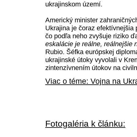
ukrajinskom území.
Americký minister zahraničnýc
Ukrajina je čoraz efektívnejši
čo podľa neho zvyšuje riziko ďa
eskalácie je reálne, reálnejšie
Rubio. Šéfka európskej diplom
ukrajinské útoky vyvolali v Kre
zintenzívnením útokov na civiln
Viac o téme: Vojna na Ukr
Fotogaléria k článku: