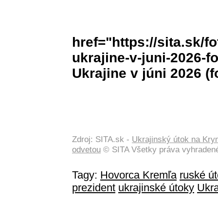
href="https://sita.sk/f
ukrajine-v-juni-2026-f
Ukrajine v júni 2026 (f
Zdroj: SITA.sk -
Ukrajinský útok na Kry
odvetou
© SITA Všetky práva vyhraden
Tagy:
Hovorca Kremľa
ruské ú
prezident
ukrajinské útoky
Ukra