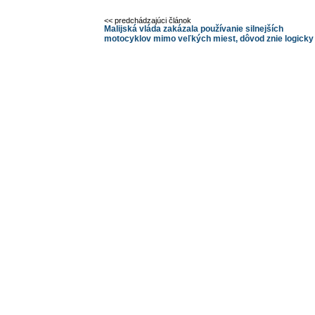
<< predchádzajúci článok
Malijská vláda zakázala používanie silnejších
motocyklov mimo veľkých miest, dôvod znie logicky