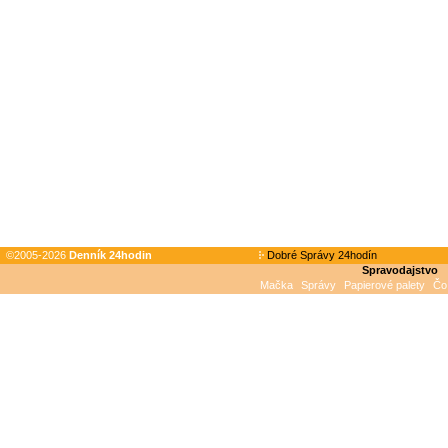
©2005-2026
Denník 24hodin
Dobré Správy 24hodín
Spravodajstvo
Mačka
Správy
Papierové palety
Čo 