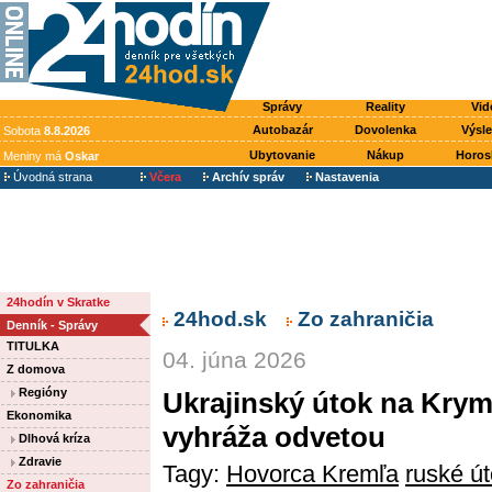
Správy
Reality
Vid
Autobazár
Dovolenka
Výsl
Sobota
8.8.2026
Ubytovanie
Nákup
Horos
Meniny má
Oskar
Úvodná strana
Včera
Archív správ
Nastavenia
24hodín v Skratke
24hod.sk
Zo zahraničia
Denník - Správy
TITULKA
04. júna 2026
Z domova
Regióny
Ukrajinský útok na Kryme
Ekonomika
vyhráža odvetou
Dlhová kríza
Zdravie
Tagy:
Hovorca Kremľa
ruské ú
Zo zahraničia