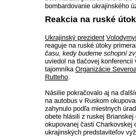
bombardovanie ukrajinského ú
Reakcia na ruské úto
Ukrajinský prezident
Volodymyr
reaguje na ruské útoky prime
času, kedy budeme schopní zvýš
uviedol na tlačovej konferenci
tajomníka
Organizácie Severoa
Rutteho
.
Násilie pokračovalo aj na ďalší
na autobus v Ruskom okupovane
zahynulo podľa miestnych úrad
obete hlásili z ruskej Brianskej
okupovanej časti Charkovskej o
ukrajinských predstaviteľov vy