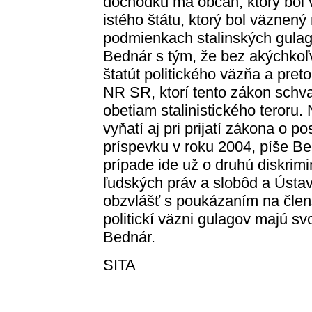
dôchodku má občan, ktorý bol 
istého štátu, ktorý bol väznený
podmienkach stalinských gulag
Bednár s tým, že bez akýchkoľ
štatút politického väzňa a pr
NR SR, ktorí tento zákon schva
obetiam stalinistického teroru.
vyňatí aj pri prijatí zákona o 
príspevku v roku 2004, píše Be
prípade ide už o druhú diskrimi
ľudských práv a slobôd a Ústa
obzvlášť s poukázaním na člen
politickí väzni gulagov majú sv
Bednár.
SITA