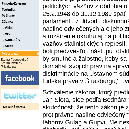
Príroda-Zvieratá
politických väzňov z obdobia o
Technika
25.2.1948 do 31.12.1989 späť
Počítače
parlamentu z dôvodu diskrimin
Zábava
násilne odvlečených a o jeho 
Video
Hry
a rozšírenie okruhu aj na politi
Karikatúry
väzňov stalinistických represií,
Kohn
boli predzvesťou nástupu total
Pridajte sa
by smutné a žalostné, keby sa o
Ste na Facebooku?
Ste na Twitteri?
domáhať svojich práv na spra
Pridajte sa.
diskriminácie na Ústavnom sú
ľudské práva v Štrasburgu," u
Schválenie zákona, ktorý predl
Ján Slota, síce podľa Bednára
skutočnosť, že tento zákon je
Mobilná verzia
protiprávne násilne odvlečený
táborov Gulag a Gupvi. "Je nes