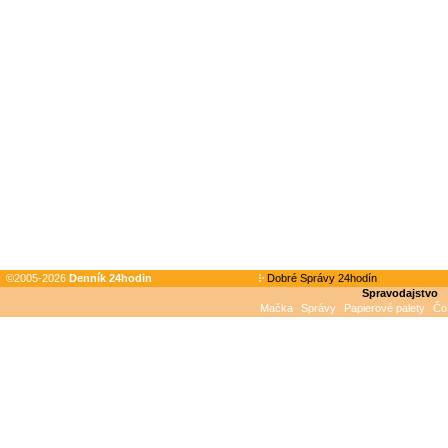
©2005-2026
Denník 24hodin
Dobré Správy 24hodín
Spravodajstvo
Mačka
Správy
Papierové palety
Čo 