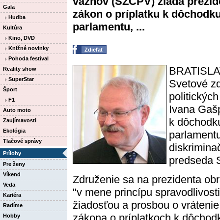
väzňov (SZČPV) žiada prezide
Gala
zákon o príplatku k dôchodk
Hudba
parlamentu, ...
Kultúra
Kino, DVD
Knižné novinky
Zdieľať
Pohoda festival
BRATISLA
Reality show
SuperStar
Svetové z
Šport
politickýc
F1
Ivana Gašp
Auto moto
k dôchodku
Zaujímavosti
Ekológia
parlamentu
Tlačové správy
diskrimina
Prílohy
predseda 
Pre ženy
Víkend
Združenie sa na prezidenta obr
Veda
"v mene princípu spravodlivosti
Kariéra
žiadosťou a prosbou o vrátenie
Radíme
zákona o príplatkoch k dôcho
Hobby