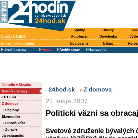
Správy
Reality
Vid
Autobazár
Dovolenka
Výsl
Nedeľa
9.8.2026
Ubytovanie
Nákup
Horos
Meniny má
Ľubomíra
Úvodná strana
Včera
Archív správ
Nastavenia
24hodín v Skratke
24hod.sk
Z domova
Denník - Správy
TITULKA
22. mája 2007
Z domova
Regióny
Politickí väzni sa obrac
Ekonomika
Dlhová kríza
Svetové združenie bývalých 
Zdravie
Zo zahraničia