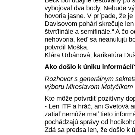
Beck bol údajne testovaný po s
vybojoval dva body. Nebude vý
hovoria jasne. V prípade, že je
Davisovom pohári skrečuje len fi
štvrťfinále a semifinále.“ A čo
nehovoria, keď sa neanulujú bo
potvrdil Moška.
Klára Urbánová, karikatúra Du
Ako došlo k úniku informácií
Rozhovor s generálnym sekret
výboru Miroslavom Motyčíkom
Kto môže potvrdiť pozitívny do
- Len ITF a hráč, ani Svetová
zatiaľ nemôže mať tieto inform
pochádzajú správy od hocikoho,
Zdá sa predsa len, že došlo k 