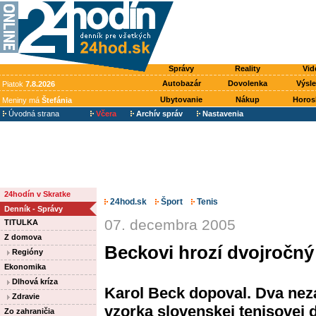
Správy
Reality
Vid
Autobazár
Dovolenka
Výsl
Piatok
7.8.2026
Ubytovanie
Nákup
Horos
Meniny má
Štefánia
Úvodná strana
Včera
Archív správ
Nastavenia
24hodín v Skratke
24hod.sk
Šport
Tenis
Denník - Správy
07. decembra 2005
TITULKA
Z domova
Beckovi hrozí dvojročný 
Regióny
Ekonomika
Dlhová kríza
Karol Beck dopoval. Dva nezá
Zdravie
vzorka slovenskej tenisovej 
Zo zahraničia