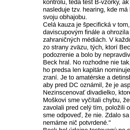
kontrolu, teda test B-vzorky, ak
nasleduje tzv. hearing, kde má 
svoju obhajobu.
Celá kauza je špecifická v tom
daviscupovým finále a ohrozila 
zahraničných médiách. V každ
zo strany zväzu, tých, ktorí Bec
podozrenie a bolo by nepravdivé
Beck hral. No rozhodne nie ta
ho predsa len kapitán nominuje
zraní. Je to amatérske a detins
aby pred DC oznámil, že je as
Nezinscenovať divadielko, ktor
Moškovi sme vyčítali chybu, že
zavolali pred celý tím, položili 
sme odpoveď, že nie. Zdalo sa 
nemáme nič potvrdené."