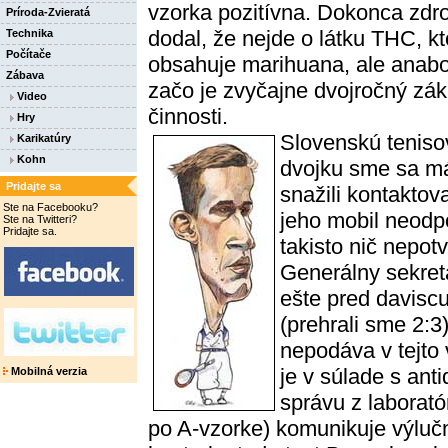
vzorka pozitívna. Dokonca zdro
Príroda-Zvieratá
dodal, že nejde o látku THC, kt
Technika
Počítače
obsahuje marihuana, ale anabo
Zábava
začo je zvyčajne dvojročný zá
Video
činnosti.
Hry
S
lovenskú teniso
Karikatúry
Kohn
dvojku sme sa m
Pridajte sa
snažili kontaktova
Ste na Facebooku?
jeho mobil neodp
Ste na Twitteri?
Pridajte sa.
takisto nič nepot
Generálny sekret
ešte pred davisc
(prehrali sme 2:3)
nepodáva v tejto 
je v súlade s an
Mobilná verzia
správu z laborató
po A-vzorke) komunikuje výluč