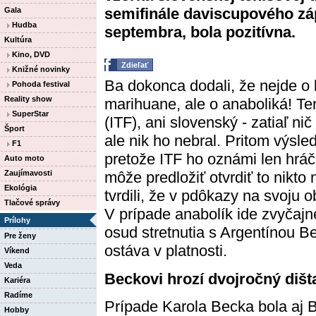
semifinále daviscupového zá
Gala
Hudba
septembra, bola pozitívna.
Kultúra
Kino, DVD
Zdieľať
Knižné novinky
Ba dokonca dodali, že nejde o l
Pohoda festival
Reality show
marihuane, ale o anaboliká! Te
SuperStar
(ITF), ani slovenský - zatiaľ ni
Šport
ale nik ho nebral. Pritom výsle
F1
pretože ITF ho oznámi len hráčo
Auto moto
Zaujímavosti
môže predložiť otvrdiť to nikto 
Ekológia
tvrdili, že v pdôkazy na svoju 
Tlačové správy
V prípade anabolík ide zvyčajn
Prílohy
osud stretnutia s Argentínou B
Pre ženy
ostáva v platnosti.
Víkend
Veda
Beckovi hrozí dvojročný dišt
Kariéra
Radíme
Prípade Karola Becka bola aj B
Hobby