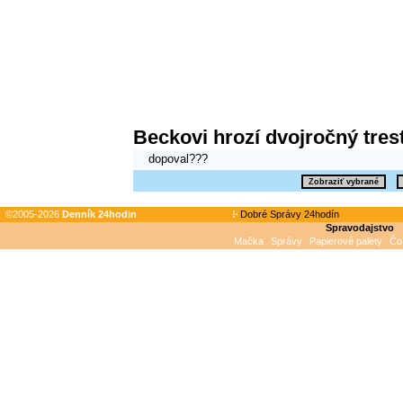
Beckovi hrozí dvojročný trest
dopoval???
©2005-2026
Denník 24hodin
Dobré Správy 24hodín
Spravodajstvo
Mačka
Správy
Papierové palety
Čo 