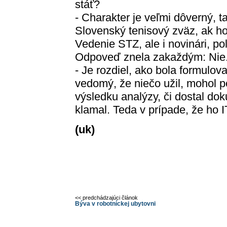
stáť?
- Charakter je veľmi dôverný, t
Slovenský tenisový zväz, ak ho
Vedenie STZ, ale i novinári, pol
Odpoveď znela zakaždým: Nie
- Je rozdiel, ako bola formulova
vedomý, že niečo užil, mohol po
výsledku analýzy, či dostal do
klamal. Teda v prípade, že ho 
(uk)
<< predchádzajúci článok
Býva v robotníckej ubytovni