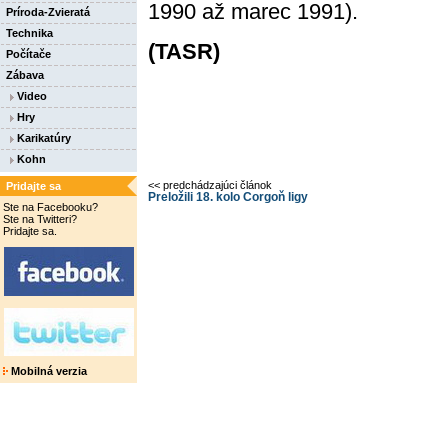
1990 až marec 1991).
Príroda-Zvieratá
Technika
(TASR)
Počítače
Zábava
Video
Hry
Karikatúry
Kohn
<< predchádzajúci článok
Pridajte sa
Preložili 18. kolo Corgoň ligy
Ste na Facebooku?
Ste na Twitteri?
Pridajte sa.
Mobilná verzia