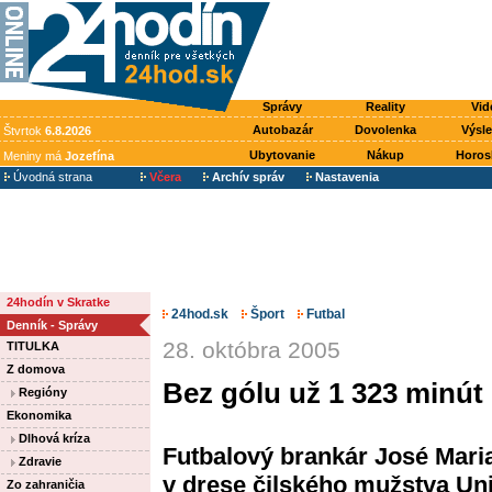
Správy
Reality
Vid
Autobazár
Dovolenka
Výsl
Štvrtok
6.8.2026
Ubytovanie
Nákup
Horos
Meniny má
Jozefína
Úvodná strana
Včera
Archív správ
Nastavenia
24hodín v Skratke
24hod.sk
Šport
Futbal
Denník - Správy
28. októbra 2005
TITULKA
Z domova
Bez gólu už 1 323 minút
Regióny
Ekonomika
Dlhová kríza
Futbalový brankár José Maria
Zdravie
v drese čilského mužstva Uni
Zo zahraničia