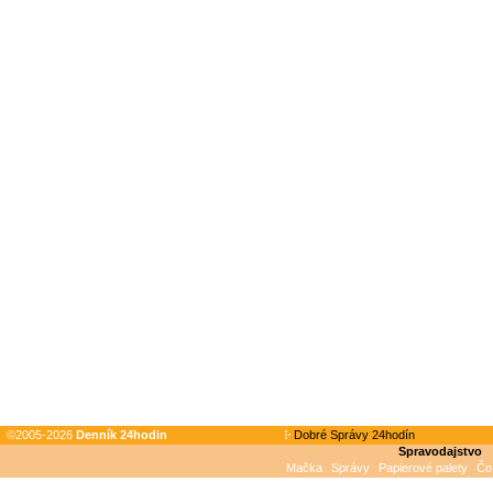
©2005-2026
Denník 24hodin
Dobré Správy 24hodín
Spravodajstvo
Mačka
Správy
Papierové palety
Čo 