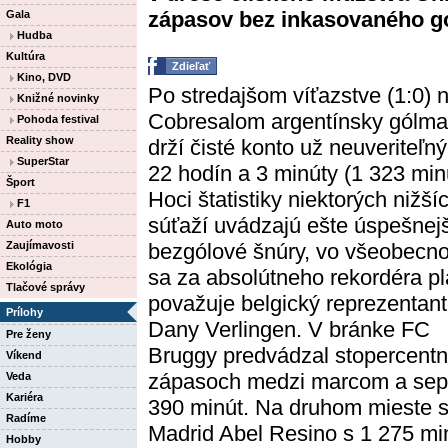
zápasov bez inkasovaného gól
Gala
Hudba
Kultúra
Zdieľať
Kino, DVD
Po stredajšom víťazstve (1:0) 
Knižné novinky
Cobresalom argentínsky gólm
Pohoda festival
Reality show
drží čisté konto už neuveriteľn
SuperStar
22 hodín a 3 minúty (1 323 minú
Šport
Hoci štatistiky niektorých nižší
F1
súťaží uvádzajú ešte úspešnej
Auto moto
Zaujímavosti
bezgólové šnúry, vo všeobecno
Ekológia
sa za absolútneho rekordéra pl
Tlačové správy
považuje belgický reprezentant
Prílohy
Dany Verlingen. V bránke FC
Pre ženy
Bruggy predvádzal stopercent
Víkend
zápasoch medzi marcom a sept
Veda
Kariéra
390 minút. Na druhom mieste sa
Radíme
Madrid Abel Resino s 1 275 m
Hobby