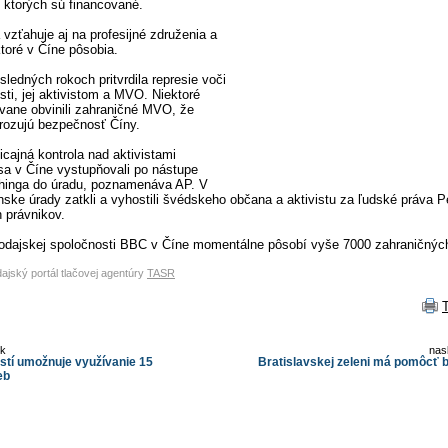
 z ktorých sú financované.
vzťahuje aj na profesijné združenia a
ktoré v Číne pôsobia.
ledných rokoch pritvrdila represie voči
ti, jej aktivistom a MVO. Niektoré
vane obvinili zahraničné MVO, že
rozujú bezpečnosť Číny.
licajná kontrola nad aktivistami
a v Číne vystupňovali po nástupe
chinga do úradu, poznamenáva AP. V
ínske úrady zatkli a vyhostili švédskeho občana a aktivistu za ľudské práva P
h právnikov.
avodajskej spoločnosti BBC v Číne momentálne pôsobí vyše 7000 zahraničný
dajský portál tlačovej agentúry
TASR
ok
nas
stí umožnuje využívanie 15
Bratislavskej zeleni má pomôcť b
eb