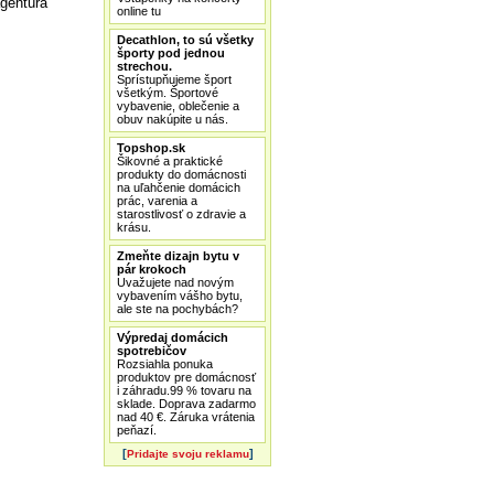
gentúra
online tu
Decathlon, to sú všetky
športy pod jednou
strechou.
Sprístupňujeme šport
všetkým. Športové
vybavenie, oblečenie a
obuv nakúpite u nás.
Topshop.sk
Šikovné a praktické
produkty do domácnosti
na uľahčenie domácich
prác, varenia a
starostlivosť o zdravie a
krásu.
Zmeňte dizajn bytu v
pár krokoch
Uvažujete nad novým
vybavením vášho bytu,
ale ste na pochybách?
Výpredaj domácich
spotrebičov
Rozsiahla ponuka
produktov pre domácnosť
i záhradu.99 % tovaru na
sklade. Doprava zadarmo
nad 40 €. Záruka vrátenia
peňazí.
[
]
Pridajte svoju reklamu