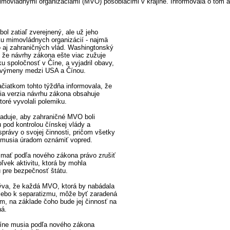
movládnymi organizáciami (MVO) pôsobiacimi v krajine. Informovala o tom a
ol zatiaľ zverejnený, ale už jeho
iku mimovládnych organizácií - najmä
ko aj zahraničných vlád. Washingtonský
, že návrhy zákona ešte viac zužuje
ku spoločnosť v Číne, a vyjadril obavy,
u výmeny medzi USA a Čínou.
čiatkom tohto týždňa informovala, že
retia verzia návrhu zákona obsahuje
ktoré vyvolali polemiku.
aduje, aby zahraničné MVO boli
 pod kontrolou čínskej vlády a
správy o svojej činnosti, pričom všetky
 musia úradom oznámiť vopred.
 mať podľa nového zákona právo zrušiť
ľvek aktivitu, ktorá by mohla
 pre bezpečnosť štátu.
ýva, že každá MVO, ktorá by nabádala
lebo k separatizmu, môže byť zaradená
am, na základe čoho bude jej činnosť na
á.
íne musia podľa nového zákona