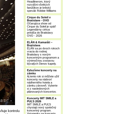
Headlinerom, ktorý
rozvášni všetkých
fanúšikov je britský
spevák Robbie Williams
Cirque du Soleil v
Bratislave - OVO
Očarujúca show od
Cirque du Soleil je späť!
Legendárny cirkus
prináša do Bratislavy
OVO - 2026
ELÁN & Kamaráti –
Bratislava
ELÁN sa po dvoch rokoch
vracia do rodnej
Bratislavy s novým
koncertným programom a
výnimočnou zostavou
bývalých členov kapely.
Exluzívne koncerty na
zámku
Aj tento rok si môžete užiť
koncerty na nádvorí
nádherného hotela a
zámku zároveň. Vyberte
si z nasledovných
plánovaných koncertov.
Koncerty IMT SMILE a
PUĽS 2026
IMT SMILE a PUĽS
chystajú nový spoločný
sňuje kontrolu
koncertný program.
Vstupenky na koncerty