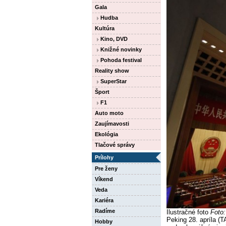
Gala
Hudba
Kultúra
Kino, DVD
Knižné novinky
Pohoda festival
Reality show
SuperStar
Šport
F1
Auto moto
Zaujímavosti
Ekológia
Tlačové správy
Prílohy
Pre ženy
Víkend
Veda
Kariéra
Radíme
Ilustračné foto
Foto
Peking 28. apríla (T
Hobby