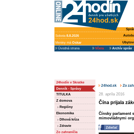
Sprá
Autob
Sobota
8.8.2026
Ubytov
Meniny má
Oskar
Úvodná strana
Včera
Archív správ
24hodín v Skratke
24hod.sk
Zo zah
Denník - Správy
28. apríla 2016
TITULKA
Z domova
Čína prijala zá
Regióny
Ekonomika
Čínsky parlament s
mimovládnymi organ
Dlhová kríza
Zdravie
Zdieľať
Zo zahraničia