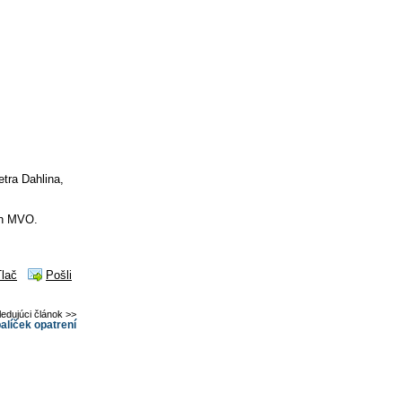
etra Dahlina,
ch MVO.
Tlač
Pošli
ledujúci článok >>
alíček opatrení