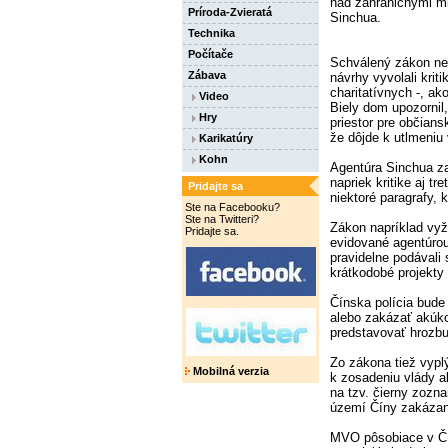
nad zahraničnými mi
Príroda-Zvieratá
Sinchua.
Technika
Počítače
Schválený zákon neb
Zábava
návrhy vyvolali krit
charitatívnych -, a
Video
Biely dom upozornil
Hry
priestor pre občians
že dôjde k utlmeni
Karikatúry
Kohn
Agentúra Sinchua za
napriek kritike aj t
Pridajte sa
niektoré paragrafy, 
Ste na Facebooku?
Ste na Twitteri?
Zákon napríklad vyž
Pridajte sa.
evidované agentúrou
pravidelne podávali 
krátkodobé projekty
Čínska polícia bude
alebo zakázať akúko
predstavovať hrozbu
Zo zákona tiež vypl
Mobilná verzia
k zosadeniu vlády a
na tzv. čierny zozn
území Číny zakázan
MVO pôsobiace v Č