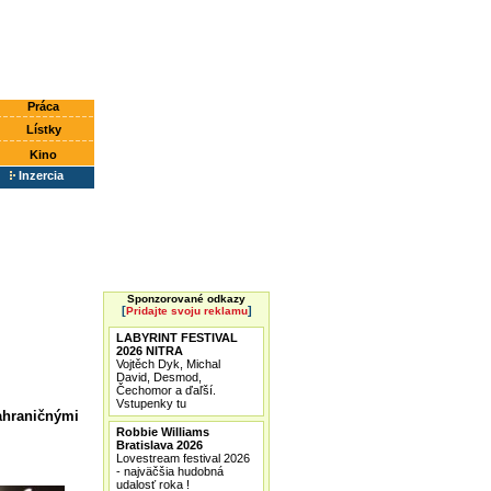
Práca
Lístky
Kino
Inzercia
Sponzorované odkazy
[
]
Pridajte svoju reklamu
LABYRINT FESTIVAL
2026 NITRA
Vojtěch Dyk, Michal
David, Desmod,
Čechomor a ďaľší.
Vstupenky tu
zahraničnými
Robbie Williams
Bratislava 2026
Lovestream festival 2026
- najväčšia hudobná
udalosť roka !