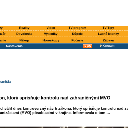
vy
Reality
Video
TV program
TV Tipy
azár
Dovolenka
Výsledky
Kúpele
Lacné letenky
anie
Nákup
Horoskopy
Počasie
Zábava
Kontakt
Nastavenia
raničia
kon, ktorý sprísňuje kontrolu nad zahraničnými MVO
chválil dnes kontroverzný návrh zákona, ktorý sprísňuje kontrolu nad 
izáciami (MVO) pôsobiacimi v krajine. Informovala o tom ...