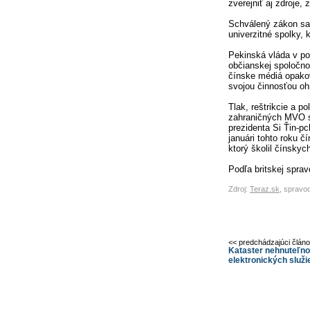
zverejniť aj zdroje,
Schválený zákon sa 
univerzitné spolky, 
Pekinská vláda v pos
občianskej spoločnos
čínske médiá opako
svojou činnosťou oh
Tlak, reštrikcie a po
zahraničných MVO s
prezidenta Si Ťin-p
januári tohto roku č
ktorý školil čínskyc
Podľa britskej spr
Zdroj:
Teraz.sk
, spravo
<< predchádzajúci člán
Kataster nehnuteľno
elektronických služi