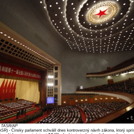
: TASR/AP
ASR) - Čínsky parlament schválil dnes kontroverzný návrh zákona, ktorý sprí