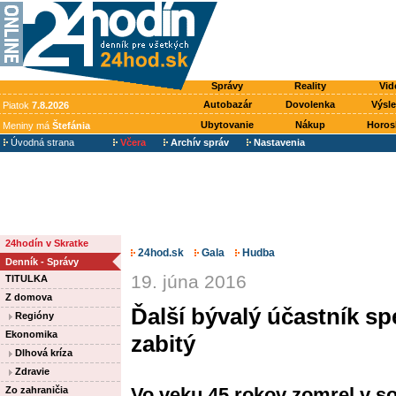
Správy
Reality
Vid
Autobazár
Dovolenka
Výsl
Piatok
7.8.2026
Ubytovanie
Nákup
Horos
Meniny má
Štefánia
Úvodná strana
Včera
Archív správ
Nastavenia
24hodín v Skratke
24hod.sk
Gala
Hudba
Denník - Správy
19. júna 2016
TITULKA
Z domova
Ďalší bývalý účastník sp
Regióny
Ekonomika
zabitý
Dlhová kríza
Zdravie
Vo veku 45 rokov zomrel v s
Zo zahraničia