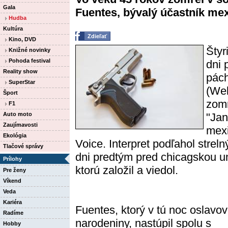
Gala
Fuentes, bývalý účastník mexi
Hudba
Kultúra
Zdieľať
Kino, DVD
Štyr
Knižné novinky
Pohoda festival
dni 
Reality show
pác
SuperStar
(Web
Šport
zomr
F1
Auto moto
"Jan
Zaujímavosti
mexi
Ekológia
Voice. Interpret podľahol strel
Tlačové správy
dni predtým pred chicagskou u
Prílohy
ktorú založil a viedol.
Pre ženy
Víkend
Veda
Kariéra
Fuentes, ktorý v tú noc oslavov
Radíme
narodeniny, nastúpil spolu s
Hobby