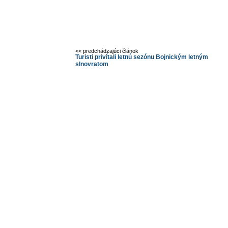
<< predchádzajúci článok
Turisti privítali letnú sezónu Bojnickým letným
slnovratom