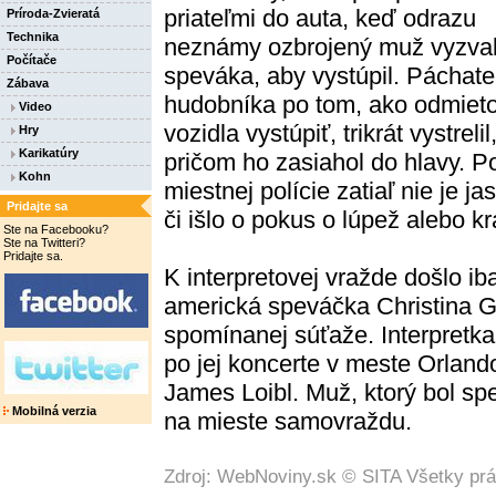
priateľmi do auta, keď odrazu
Príroda-Zvieratá
Technika
neznámy ozbrojený muž vyzva
Počítače
speváka, aby vystúpil. Páchate
Zábava
hudobníka po tom, ako odmieto
Video
vozidla vystúpiť, trikrát vystrelil
Hry
Karikatúry
pričom ho zasiahol do hlavy. P
Kohn
miestnej polície zatiaľ nie je ja
Pridajte sa
či išlo o pokus o lúpež alebo k
Ste na Facebooku?
Ste na Twitteri?
Pridajte sa.
K interpretovej vražde došlo ib
americká speváčka Christina G
spomínanej súťaže. Interpretka
po jej koncerte v meste Orlando
James Loibl. Muž, ktorý bol s
Mobilná verzia
na mieste samovraždu.
Zdroj: WebNoviny.sk © SITA Všetky pr