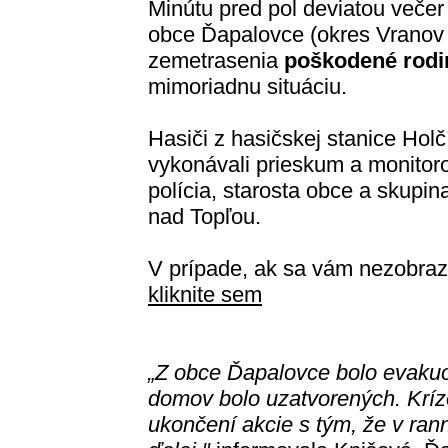
Minútu pred pol deviatou večer 
obce Ďapalovce (okres Vranov 
zemetrasenia
poškodené rod
mimoriadnu situáciu.
Hasiči z hasičskej stanice Holč
vykonávali prieskum a monitoro
polícia, starosta obce a skupi
nad Topľou.
V prípade, ak sa vám nezobraz
kliknite sem
„Z obce Ďapalovce bolo evakuo
domov bolo uzatvorených. Kríz
ukončení akcie s tým, že v ra