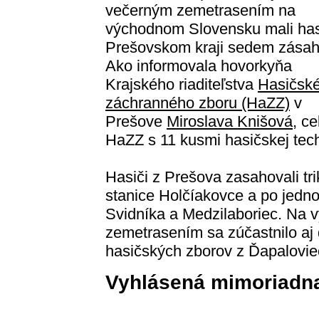
večerným zemetrasením na
východnom Slovensku mali has
Prešovskom kraji sedem zásah
Ako informovala hovorkyňa
Krajského riaditeľstva
Hasičsk
záchranného zboru (HaZZ)
v
Prešove
Miroslava Knišová
, c
HaZZ s 11 kusmi hasičskej tech
Hasiči z Prešova zasahovali tri
stanice Holčíakovce a po jedno
Svidníka a Medzilaboriec. Na v
zemetrasením sa zúčastnilo aj
hasičských zborov z Ďapalovie
Vyhlásená mimoriadna