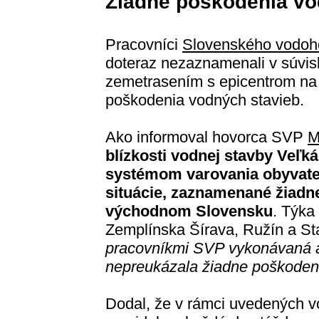
Žiadne poškodenia vo
Pracovníci
Slovenského vodoh
doteraz nezaznamenali v súvis
zemetrasením s epicentrom n
poškodenia vodných stavieb.
Ako informoval hovorca SVP
M
blízkosti vodnej stavby Veľ
systémom varovania obyvateľ
situácie, zaznamenané žiadn
východnom Slovensku
. Týka
Zemplínska Šírava, Ružín a St
pracovníkmi SVP vykonávaná aj
nepreukázala žiadne poškodeni
Dodal, že v rámci uvedených vo