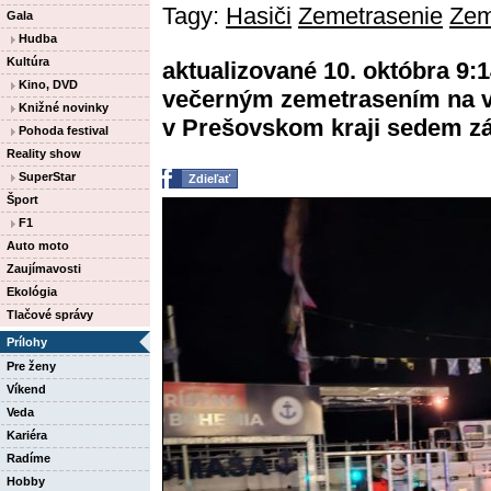
Tagy:
Hasiči
Zemetrasenie
Zem
Gala
Hudba
Kultúra
aktualizované 10. októbra 9:
Kino, DVD
večerným zemetrasením na v
Knižné novinky
v Prešovskom kraji sedem zás
Pohoda festival
Reality show
SuperStar
Zdieľať
Šport
F1
Auto moto
Zaujímavosti
Ekológia
Tlačové správy
Prílohy
Pre ženy
Víkend
Veda
Kariéra
Radíme
Hobby