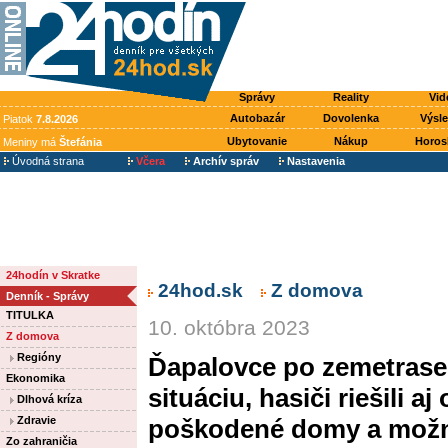
Správy
Reality
Vid
Autobazár
Dovolenka
Výsl
Piatok
7.8.2026
Ubytovanie
Nákup
Horos
Meniny má
Štefánia
Úvodná strana
Včera
Archív správ
Nastavenia
24hodín v Skratke
24hod.sk
Z domova
Denník - Správy
TITULKA
10. októbra 2023
Z domova
Regióny
Ďapalovce po zemetrasen
Ekonomika
situáciu, hasiči riešili 
Dlhová kríza
Zdravie
poškodené domy a možný
Zo zahraničia