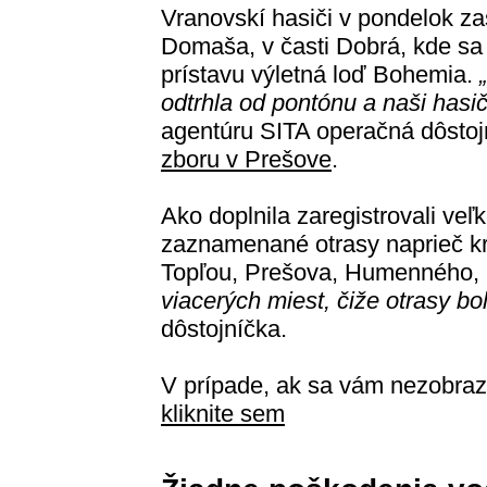
Vranovskí hasiči v pondelok zas
Domaša, v časti Dobrá, kde sa
prístavu výletná loď Bohemia.
odtrhla od pontónu a naši hasiči
agentúru SITA operačná dôsto
zboru v Prešove
.
Ako doplnila zaregistrovali veľ
zaznamenané otrasy naprieč kr
Topľou, Prešova, Humenného, S
viacerých miest, čiže otrasy boli
dôstojníčka.
V prípade, ak sa vám nezobraz
kliknite sem