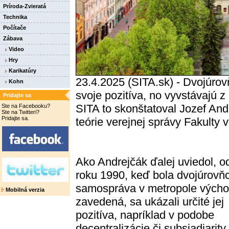
Príroda-Zvieratá
Technika
Počítače
Zábava
Video
Hry
Karikatúry
23.4.2025 (SITA.sk) - Dvojúro
Kohn
svoje pozitíva, no vyvstávajú z
Pridajte sa
SITA to skonštatoval Jozef Andr
Ste na Facebooku?
Ste na Twitteri?
Pridajte sa.
teórie verejnej správy Fakulty
Ako Andrejčák ďalej uviedol, o
roku 1990, keď bola dvojúrovň
samospráva v metropole vých
Mobilná verzia
zavedená, sa ukázali určité jej
pozitíva, napríklad v podobe
decentralizácie či subsiadiarity,