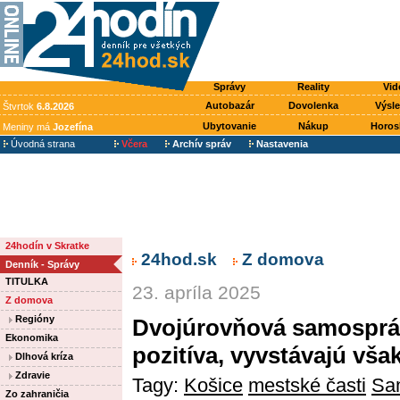
Správy
Reality
Vid
Autobazár
Dovolenka
Výsl
Štvrtok
6.8.2026
Ubytovanie
Nákup
Horos
Meniny má
Jozefína
Úvodná strana
Včera
Archív správ
Nastavenia
24hodín v Skratke
24hod.sk
Z domova
Denník - Správy
TITULKA
23. apríla 2025
Z domova
Regióny
Dvojúrovňová samospráv
Ekonomika
pozitíva, vyvstávajú však
Dlhová kríza
Zdravie
Tagy:
Košice
mestské časti
Sa
Zo zahraničia