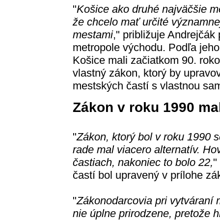
"
Košice ako druhé najväčšie m
že chcelo mať určité významnej
mestami
," približuje Andrejčá
metropole východu. Podľa jeho z
Košice mali začiatkom 90. rok
vlastný zákon, ktorý by upravov
mestských častí s vlastnou sa
Zákon v roku 1990 mal
"
Zákon, ktorý bol v roku 1990 
rade mal viacero alternatív. Ho
častiach, nakoniec to bolo 22,
"
častí bol upravený v prílohe zá
"
Zákonodarcovia pri vytváraní m
nie úplne prirodzene, pretože h