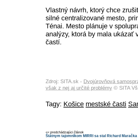
Vlastný návrh, ktorý chce zruš
silné centralizované mesto, pri
Ténai. Mesto plánuje v spolupr
analýzy, ktorá by mala ukázať
častí.
Zdroj: SITA.sk -
Dvojúrovňová samospráv
však z nej aj určité problémy
© SITA Vše
Tagy:
Košice
mestské časti
Sa
<< predchádzajúci článok
Štátnym tajomníkom MIRRI sa stal Richard Maračka