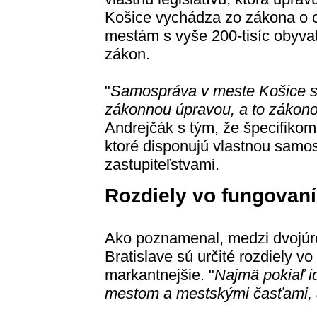
Košice vychádza zo zákona o o
mestám s vyše 200-tisíc obyva
zákon.
"
Samospráva v meste Košice sa
zákonnou úpravou, a to zákon
Andrejčák s tým, že špecifikom
ktoré disponujú vlastnou samos
zastupiteľstvami.
Rozdiely vo fungovaní
Ako poznamenal, medzi dvojúr
Bratislave sú určité rozdiely vo
markantnejšie. "
Najmä pokiaľ i
mestom a mestskými časťami, 