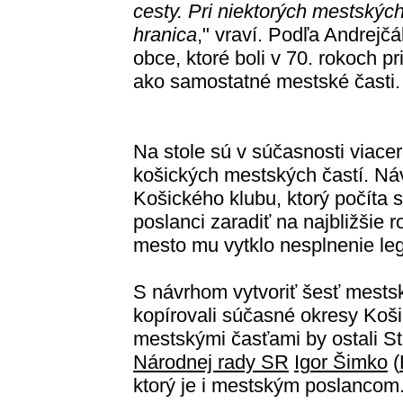
cesty. Pri niektorých mestskýc
hranica
," vraví. Podľa Andrejč
obce, ktoré boli v 70. rokoch 
ako samostatné mestské časti.
Na stole sú v súčasnosti viacer
košických mestských častí. Ná
Košického klubu, ktorý počíta 
poslanci zaradiť na najbližšie 
mesto mu vytklo nesplnenie legi
S návrhom vytvoriť šesť mestský
kopírovali súčasné okresy Koši
mestskými časťami by ostali Sta
Národnej rady SR
Igor Šimko
(
ktorý je i mestským poslancom