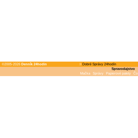
©2005-2026
Denník 24hodin
Dobré Správy 24hodín
Spravodajstvo
Mačka
Správy
Papierové palety
Čo 