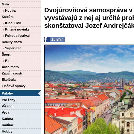
Gala
Dvojúrovňová samospráva v K
Hudba
vyvstávajú z nej aj určité pr
Kultúra
Kino, DVD
skonštatoval Jozef Andrejčák z
Knižné novinky
Pohoda festival
Zdieľať
Reality show
SuperStar
Šport
F1
Auto moto
Zaujímavosti
Ekológia
Tlačové správy
Prílohy
Pre ženy
Víkend
Veda
Kariéra
Radíme
Hobby