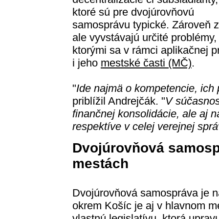
ktoré sú pre dvojúrovňovú
samosprávu typické. Zároveň z
ale vyvstávajú určité problémy,
ktorými sa v rámci aplikačnej 
i jeho
mestské časti (MČ)
.
"
Ide najmä o kompetencie, ich 
priblížil Andrejčák. "
V súčasnost
finančnej konsolidácie, ale aj 
respektíve v celej verejnej spr
Dvojúrovňová samospr
mestách
Dvojúrovňová samospráva je n
okrem Košíc je aj v hlavnom m
vlastnú legislatívu, ktorá upra