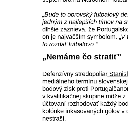
„Bude to obrovský futbalový de
jedným z najlepších tímov na s
dlhšie zaznieva, že Portugalsko
on je najväčším symbolom. „
V 
to rozdať futbalovo.“
„Nemáme čo stratiť"
Defenzívny stredopoliar
Stanis
mediálneho termínu slovenskej 
bodový zisk proti Portugalčan
v kvalifikačnej skupine môže 
účtovaní rozhodovať každý bod.
kolónke inkasovaných gólov v d
nestraší.