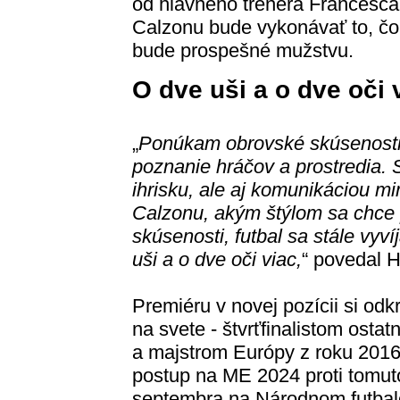
od hlavného trénera Francesca
Calzonu bude vykonávať to, čo
bude prospešné mužstvu.
O dve uši a o dve oči 
„
Ponúkam obrovské skúsenosti,
poznanie hráčov a prostredia.
ihrisku, ale aj komunikáciou 
Calzonu, akým štýlom sa chce 
skúsenosti, futbal sa stále vyv
uši a o dve oči viac,
“ povedal 
Premiéru v novej pozícii si odk
na svete - štvrťfinalistom ost
a majstrom Európy z roku 2016 
postup na ME 2024 proti tomuto
septembra na Národnom futbalo