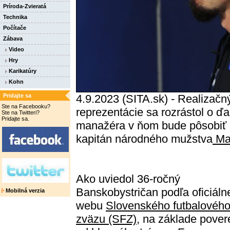
Príroda-Zvieratá
Technika
Počítače
Zábava
Video
Hry
Karikatúry
Kohn
Pridajte sa
4.9.2023 (SITA.sk) - Realizačný
Ste na Facebooku?
reprezentácie sa rozrástol o ďa
Ste na Twitteri?
Pridajte sa.
manažéra v ňom bude pôsobiť 
kapitán národného mužstva
Ma
Ako uviedol 36-ročný
Banskobystričan podľa oficiáln
Mobilná verzia
webu
Slovenského futbalovéh
zväzu (SFZ),
na základe pover