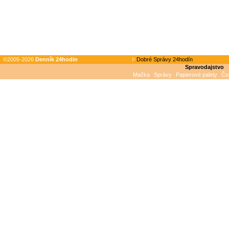
©2005-2026
Denník 24hodin
Dobré Správy 24hodín
Spravodajstvo
Mačka
Správy
Papierové palety
Čo 