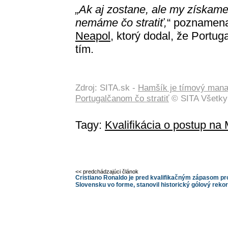
„Ak aj zostane, ale my získam
nemáme čo stratiť,
“ poznamena
Neapol,
ktorý dodal, že Portug
tím.
Zdroj: SITA.sk -
Hamšík je tímový manaž
Portugalčanom čo stratiť
© SITA Všetky
Tagy:
Kvalifikácia o postup na
<< predchádzajúci článok
Cristiano Ronaldo je pred kvalifikačným zápasom pro
Slovensku vo forme, stanovil historický gólový reko