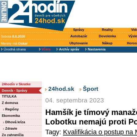
Správy
Reality
Vid
Autobazár
Dovolenka
Výsl
Sobota
8.8.2026
Ubytovanie
Nákup
Horos
Meniny má
Oskar
Úvodná strana
Včera
Archív správ
Nastavenia
24hodín v Skratke
24hod.sk
Šport
Denník - Správy
TITULKA
04. septembra 2023
Z domova
Regióny
Hamšík je tímový manažé
Ekonomika
Lobotku nemajú proti Po
Dlhová kríza
Zdravie
Tagy:
Kvalifikácia o postup na
Zo zahraničia