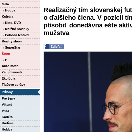
Gala
Realizačný tím slovenskej fut
Hudba
o ďalšieho člena. V pozícii
Kultúra
Kino, DVD
pôsobiť donedávna ešte aktí
Knižné novinky
mužstva
Pohoda festival
Reality show
Zdieľať
SuperStar
Šport
F1
Auto moto
Zaujímavosti
Ekológia
Tlačové správy
Prílohy
Pre ženy
Víkend
Veda
Kariéra
Radíme
Hobby