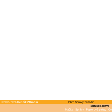
©2005-2026
Denník 24hodin
Dobré Správy 24hodín
Spravodajstvo
Mačka
Správy
Papierové palety
Čo 