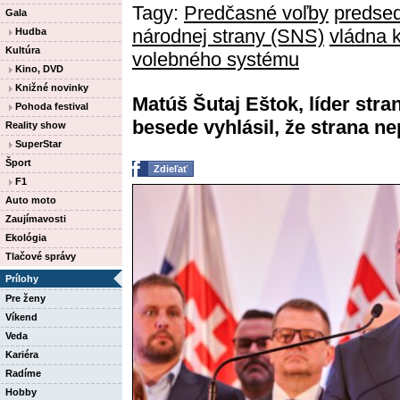
Tagy:
Predčasné voľby
predse
Gala
národnej strany (SNS)
vládna k
Hudba
Kultúra
volebného systému
Kino, DVD
Knižné novinky
Matúš Šutaj Eštok, líder stra
Pohoda festival
besede vyhlásil, že strana n
Reality show
SuperStar
Šport
Zdieľať
F1
Auto moto
Zaujímavosti
Ekológia
Tlačové správy
Prílohy
Pre ženy
Víkend
Veda
Kariéra
Radíme
Hobby