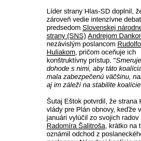
Líder strany Hlas-SD doplnil, ž
zároveň vedie intenzívne debat
predsedom
Slovenskej národne
strany (SNS)
Andrejom Danko
nezávislým poslancom
Rudolf
Huliakom
, pričom oceňuje ich
konštruktívny prístup. "
Smeruj
dohode s nimi, aby táto koalíci
mala zabezpečenú väčšinu, na
aj im záleží na stabilite koalície
Šutaj Eštok potvrdil, že stran
vlády pre Plán obnovy, keďže v 
januári vylúčil zo svojich rado
Radomíra Šalitroša
, krátko na
oznámil odchod z poslaneckého k