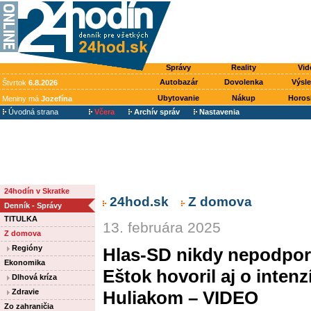
Správy
Reality
Vid
Autobazár
Dovolenka
Výsl
Štvrtok
6.8.2026
Ubytovanie
Nákup
Horos
Meniny má
Jozefína
Úvodná strana
Včera
Archív správ
Nastavenia
24hodín v Skratke
24hod.sk
Z domova
Denník - Správy
TITULKA
13. februára 2025
Z domova
Regióny
Hlas-SD nikdy nepodporí
Ekonomika
Eštok hovoril aj o inte
Dlhová kríza
Zdravie
Huliakom – VIDEO
Zo zahraničia