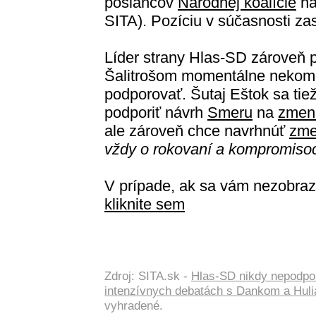
poslancov
Národnej koalície
na
SITA). Pozíciu v súčasnosti z
Líder strany Hlas-SD zároveň p
Šalitrošom momentálne nekomuni
podporovať. Šutaj Eštok sa tiež
podporiť návrh
Smeru
na
zmen
ale zároveň chce navrhnúť
zme
vždy o rokovaní a kompromiso
V prípade, ak sa vám nezobraz
kliknite sem
Zdroj: SITA.sk -
Hlas-SD nikdy nepodporí
intenzívnych debatách s Dankom a Hu
vyhradené.