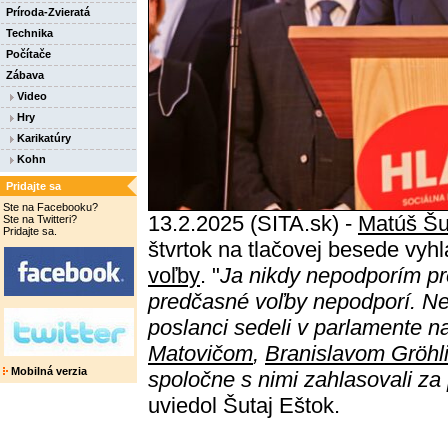
Príroda-Zvieratá
Technika
Počítače
Zábava
Video
Hry
Karikatúry
Kohn
Pridajte sa
Ste na Facebooku?
13.2.2025 (SITA.sk) -
Matúš Šu
Ste na Twitteri?
Pridajte sa.
štvrtok na tlačovej besede vyhl
voľby
. "
Ja nikdy nepodporím pr
predčasné voľby nepodporí. Nev
poslanci sedeli v parlamente na
Matovičom
,
Branislavom Gröh
Mobilná verzia
spoločne s nimi zahlasovali z
uviedol Šutaj Eštok.