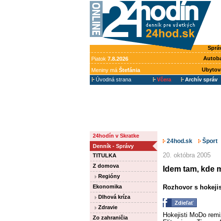
Sprá
Autob
Piatok
7.8.2026
Ubytov
Meniny má
Štefánia
Úvodná strana
Včera
Archív správ
24hodín v Skratke
24hod.sk
Šport
Denník - Správy
20. októbra 2005
TITULKA
Z domova
Idem tam, kde m
Regióny
Ekonomika
Rozhovor s hokeji
Dlhová kríza
Zdieľať
Zdravie
Hokejisti MoDo remi
Zo zahraničia