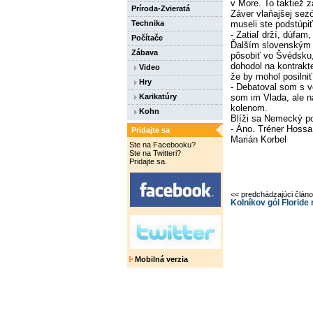
v More. To taktiež z
Príroda-Zvieratá
Záver vlaňajšej sez
Technika
museli ste podstúpiť
- Zatiaľ drží, dúfam
Počítače
Ďalším slovenským 
Zábava
pôsobiť vo Švédsku,
dohodol na kontrakt
Video
že by mohol posilni
Hry
- Debatoval som s v
Karikatúry
som im Vlada, ale n
kolenom.
Kohn
Blíži sa Nemecký po
- Áno. Tréner Hossa
Pridajte sa
Marián Korbel
Ste na Facebooku?
Ste na Twitteri?
Pridajte sa.
<< predchádzajúci člán
Kolníkov gól Florid
Mobilná verzia