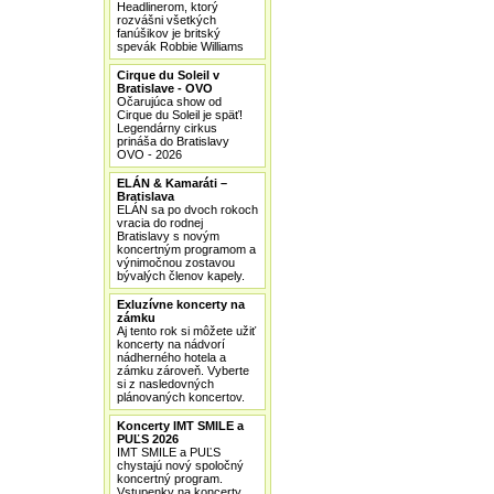
Headlinerom, ktorý
rozvášni všetkých
fanúšikov je britský
spevák Robbie Williams
Cirque du Soleil v
Bratislave - OVO
Očarujúca show od
Cirque du Soleil je späť!
Legendárny cirkus
prináša do Bratislavy
OVO - 2026
ELÁN & Kamaráti –
Bratislava
ELÁN sa po dvoch rokoch
vracia do rodnej
Bratislavy s novým
koncertným programom a
výnimočnou zostavou
bývalých členov kapely.
Exluzívne koncerty na
zámku
Aj tento rok si môžete užiť
koncerty na nádvorí
nádherného hotela a
zámku zároveň. Vyberte
si z nasledovných
plánovaných koncertov.
Koncerty IMT SMILE a
PUĽS 2026
IMT SMILE a PUĽS
chystajú nový spoločný
koncertný program.
Vstupenky na koncerty