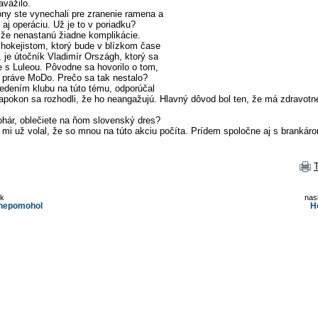
avážilo.
óny ste vynechali pre zranenie ramena a
 aj operáciu. Už je to v poriadku?
, že nenastanú žiadne komplikácie.
hokejistom, ktorý bude v blízkom čase
 je útočník Vladimír Országh, ktorý sa
e s Luleou. Pôvodne sa hovorilo o tom,
ť práve MoDo. Prečo sa tak nestalo?
edením klubu na túto tému, odporúčal
apokon sa rozhodli, že ho neangažujú. Hlavný dôvod bol ten, že má zdravotn
hár, oblečiete na ňom slovenský dres?
 mi už volal, že so mnou na túto akciu počíta. Prídem spoločne aj s brankár
ok
nas
e nepomohol
H