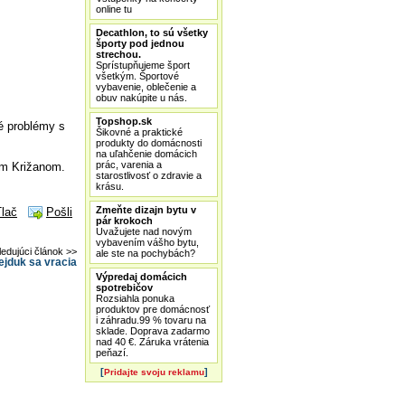
online tu
Decathlon, to sú všetky
športy pod jednou
strechou.
Sprístupňujeme šport
všetkým. Športové
vybavenie, oblečenie a
obuv nakúpite u nás.
Topshop.sk
é problémy s
Šikovné a praktické
produkty do domácnosti
na uľahčenie domácich
prác, varenia a
om Križanom.
starostlivosť o zdravie a
krásu.
Zmeňte dizajn bytu v
Tlač
Pošli
pár krokoch
Uvažujete nad novým
vybavením vášho bytu,
ledujúci článok >>
ale ste na pochybách?
ejduk sa vracia
Výpredaj domácich
spotrebičov
Rozsiahla ponuka
produktov pre domácnosť
i záhradu.99 % tovaru na
sklade. Doprava zadarmo
nad 40 €. Záruka vrátenia
peňazí.
[
]
Pridajte svoju reklamu