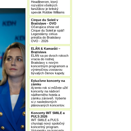
Headlinerom, ktorý
rozvášni všetkých
fanúšikov je britský
spevák Robbie Williams
Cirque du Soleil v
Bratislave - OVO
Očarujúca show od
Cirque du Soleil je späť!
Legendárny cirkus
prináša do Bratislavy
OVO - 2026
ELÁN & Kamaráti –
Bratislava
ELÁN sa po dvoch rokoch
vracia do rodnej
Bratislavy s novým
koncertným programom a
výnimočnou zostavou
bývalých členov kapely.
Exluzívne koncerty na
zámku
Aj tento rok si môžete užiť
koncerty na nádvorí
nádherného hotela a
zámku zároveň. Vyberte
si z nasledovných
plánovaných koncertov.
Koncerty IMT SMILE a
PUĽS 2026
IMT SMILE a PUĽS
chystajú nový spoločný
koncertný program.
Vstupenky na koncerty