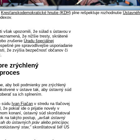
-
Kresťanskodemokratické hnutie (KDH)
plne rešpektuje rozhodnutie
Ústavnéh
ódexov.
i však upozornili, že súlad s ústavou v
neznamená, že nižšie tresty, skrátené
lebo zrušenie
Úradu špeciálnej
spešné pre spravodlivejšie usporiadanie
sti, že zvýšia bezpečnosť občanov či
k.
re zrýchlený
 proces
, aby boli podmienky pre zrýchlený
 ukotvené v ústave tak, aby ústavný súd
berať sa ich splnením.
o súdu
Ivan Fiačan
v stredu na tlačovej
 že pokiaľ ide o prijatie novely v
vnom konaní, ústavný súd skonštatoval
k na takýto postup, „
avšak ústavný
sah do ústavných práv alebo princípov,
rotiústavný stav,
“ skonštatoval šéf ÚS