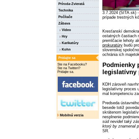
Príroda-Zvieratá
Technika
3.7.2024 (SITA.sk) 
Počítače
prípade trestných k
Zábava
Video
Kresťanskí demokrat
ostatných častiach 
Hry
premlčacie lehoty a
Karikatúry
prokuratúry
budú pro
Kohn
slovenskej spoločno
ochránia ich majeto
Pridajte sa
Podmienky p
Ste na Facebooku?
Ste na Twitteri?
legislatívny
Pridajte sa.
KDH zároveň navrhne
legislatívny proces
mal kompetenciu zao
Predseda ústavnéh
besede totiž povedal,
skrátenom legislatí
Mobilná verzia
nesplnenie podmieno
súd nevidel taký zá
ktorý by znamenal p
SR.