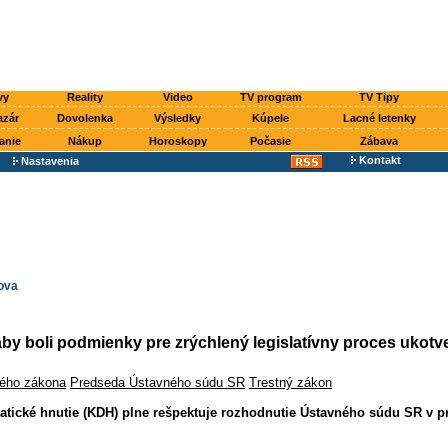
vy
Reality
Video
TV program
TV Tipy
azár
Dovolenka
Výsledky
Kúpele
Lacné letenky
anie
Nákup
Horoskopy
Počasie
Zábava
Kontakt
Nastavenia
ova
by boli podmienky pre zrýchlený legislatívny proces ukotv
ného zákona
Predseda Ústavného súdu SR
Trestný zákon
tické hnutie (KDH) plne rešpektuje rozhodnutie Ústavného súdu SR v p