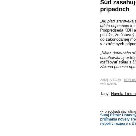
Súd zasahuj
prípadoch
„
Ak platí staroveká
určite neprispeje k 
Podpredseda KDH a 
priblížil, že ústavn
do zákonodarnej moc
v extrémnych prípa
„
Nález ústavného sú
obsahovala aj extré
rozlišovať súlad s 
zákona prinesie spra
Zdroj: SITA.sk -
KDH nav
vyhradené.
Tagy:
Novela Trest
<< predchádzajúci člán
Šutaj Eštok: Ústavný
prijímania novely T
neboli v rozpore s Ú