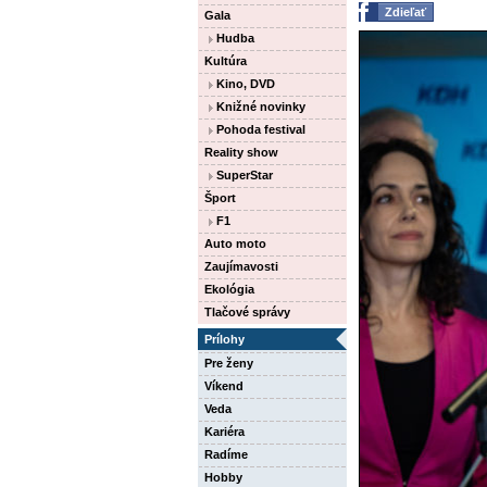
Zdieľať
Gala
Hudba
Kultúra
Kino, DVD
Knižné novinky
Pohoda festival
Reality show
SuperStar
Šport
F1
Auto moto
Zaujímavosti
Ekológia
Tlačové správy
Prílohy
Pre ženy
Víkend
Veda
Kariéra
Radíme
Hobby