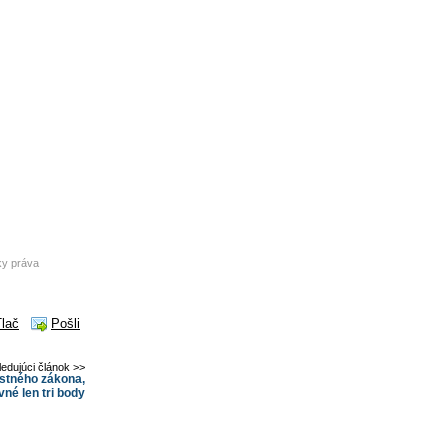
ky práva
Tlač
Pošli
ledujúci článok >>
estného zákona,
vné len tri body