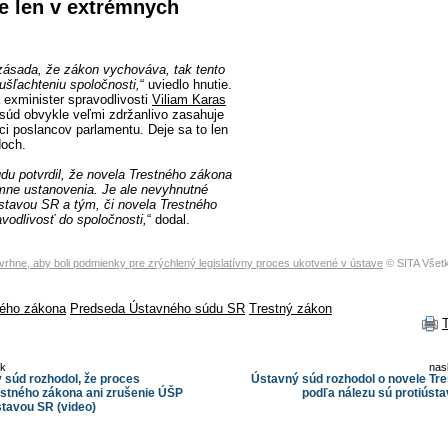
e len v extrémnych
 zásada, že zákon vychováva, tak tento
zušľachteniu spoločnosti,
“ uviedlo hnutie.
exminister spravodlivosti
Viliam Karas
ý súd obvykle veľmi zdržanlivo zasahuje
i poslancov parlamentu. Deje sa to len
doch.
du potvrdil, že novela Trestného zákona
mne ustanovenia. Je ale nevyhnutné
Ústavou SR a tým, či novela Trestného
vodlivosť do spoločnosti,
“ dodal.
rhne, aby boli podmienky pre zrýchlený legislatívny proces ukotvené v ústave
© SITA Všet
ného zákona
Predseda Ústavného súdu SR
Trestný zákon
ok
nas
 súd rozhodol, že proces
Ústavný súd rozhodol o novele Tr
restného zákona ani zrušenie ÚŠP
podľa nálezu sú protiústa
stavou SR (video)