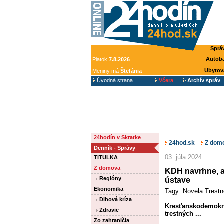
Sprá
Autob
Piatok
7.8.2026
Ubytov
Meniny má
Štefánia
Úvodná strana
Včera
Archív správ
24hodín v Skratke
24hod.sk
Z dom
Denník - Správy
03. júla 2024
TITULKA
Z domova
KDH navrhne, a
Regióny
ústave
Ekonomika
Tagy:
Novela Trest
Dlhová kríza
Kresťanskodemokra
Zdravie
trestných ...
Zo zahraničia