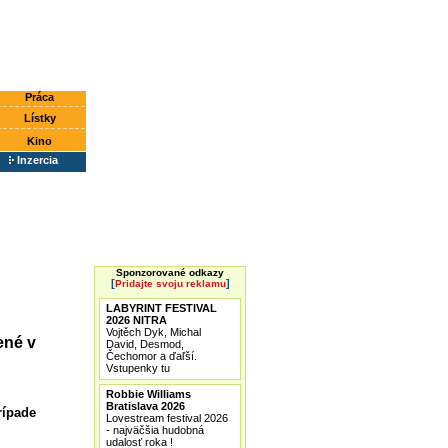
Práca
Lístky
Kino
Inzercia
Sponzorované odkazy
[
]
Pridajte svoju reklamu
LABYRINT FESTIVAL
2026 NITRA
Vojtěch Dyk, Michal
ené v
David, Desmod,
Čechomor a ďaľší.
Vstupenky tu
Robbie Williams
Bratislava 2026
rípade
Lovestream festival 2026
- najväčšia hudobná
udalosť roka !