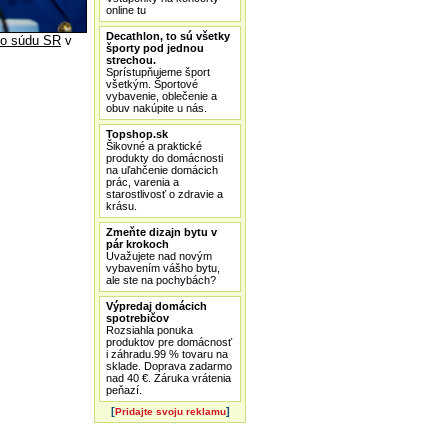
online tu
Decathlon, to sú všetky
o súdu SR
v
športy pod jednou
strechou.
Sprístupňujeme šport
všetkým. Športové
vybavenie, oblečenie a
obuv nakúpite u nás.
Topshop.sk
Šikovné a praktické
produkty do domácnosti
na uľahčenie domácich
prác, varenia a
starostlivosť o zdravie a
krásu.
Zmeňte dizajn bytu v
pár krokoch
Uvažujete nad novým
vybavením vášho bytu,
ale ste na pochybách?
Výpredaj domácich
spotrebičov
Rozsiahla ponuka
produktov pre domácnosť
i záhradu.99 % tovaru na
sklade. Doprava zadarmo
nad 40 €. Záruka vrátenia
peňazí.
[
]
Pridajte svoju reklamu