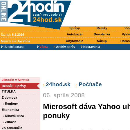
Správy
Reality
Vid
Autobazár
Dovolenka
Výsl
Štvrtok
6.8.2026
Ubytovanie
Nákup
Horos
Meniny má
Jozefína
Úvodná strana
Včera
Archív správ
Nastavenia
24hodín v Skratke
24hod.sk
Počítače
Denník - Správy
TITULKA
06. apríla 2008
Z domova
Regióny
Microsoft dáva Yahoo ult
Ekonomika
ponuky
Dlhová kríza
Zdravie
Zo zahraničia