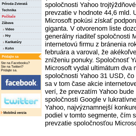
spoločnosti Yahoo trojtýždňové
Príroda-Zvieratá
Technika
prevzatie v hodnote 44,6 mld.
Počítače
Microsoft pokúsi získať podpor
Zábava
giganta. V otvorenom liste doz
Video
generálny riaditeľ spoločnosti 
Hry
Karikatúry
internetovú firmu z bránenia ro
Kohn
februára a varoval, že akékoľve
Pridajte sa
zníženiu ponuky. Spoločnosť Y
Ste na Facebooku?
Microsoft vydal ultimátum dva 
Ste na Twitteri?
Pridajte sa.
spoločnosti Yahoo 31 USD, čo 
sa v tom čase akcie internetov
verí, že prevzatím Yahoo bude
spoločnosti Google v lukratívnej
Yahoo, najvýznamnejší konkuren
Mobilná verzia
podiel v tomto segmente, čím s
prevzatie spoločnosťou Micros