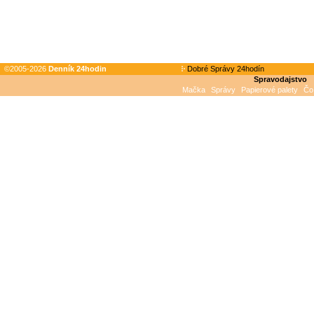
©2005-2026
Denník 24hodin
Dobré Správy 24hodín
Spravodajstvo
Mačka
Správy
Papierové palety
Čo 