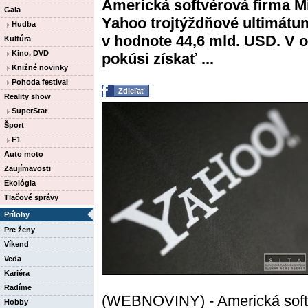
Americká softvérová firma Mi
Gala
Yahoo trojtýždňové ultimátum
Hudba
v hodnote 44,6 mld. USD. V 
Kultúra
Kino, DVD
pokúsi získať ...
Knižné novinky
Pohoda festival
Zdieľať
Reality show
SuperStar
Šport
F1
Auto moto
Zaujímavosti
Ekológia
Tlačové správy
Prílohy
Pre ženy
Víkend
Veda
Kariéra
Radíme
(WEBNOVINY) - Americká softvé
Hobby