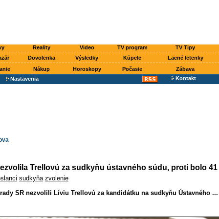
vy
Reality
Video
TV program
TV Tipy
azár
Dovolenka
Výsledky
Kúpele
Lacné letenky
anie
Nákup
Horoskopy
Počasie
Zábava
Kontakt
Nastavenia
ova
ezvolila Trellovú za sudkyňu ústavného súdu, proti bolo 4
slanci
sudkyňa
zvolenie
rady SR nezvolili Líviu Trellovú za kandidátku na sudkyňu Ústavného ...