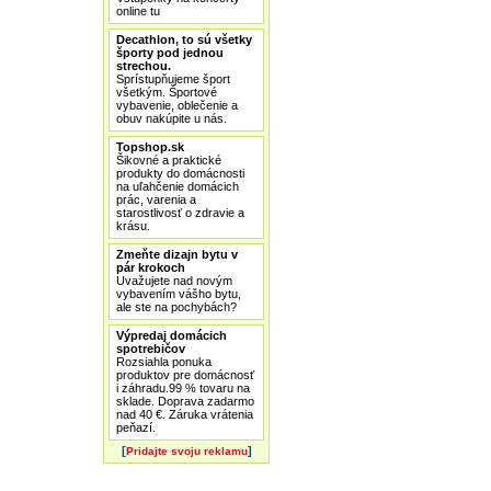
online tu
Decathlon, to sú všetky
športy pod jednou
strechou.
Sprístupňujeme šport
všetkým. Športové
vybavenie, oblečenie a
obuv nakúpite u nás.
Topshop.sk
Šikovné a praktické
produkty do domácnosti
na uľahčenie domácich
prác, varenia a
starostlivosť o zdravie a
krásu.
Zmeňte dizajn bytu v
pár krokoch
Uvažujete nad novým
vybavením vášho bytu,
ale ste na pochybách?
Výpredaj domácich
spotrebičov
Rozsiahla ponuka
produktov pre domácnosť
i záhradu.99 % tovaru na
sklade. Doprava zadarmo
nad 40 €. Záruka vrátenia
peňazí.
[
]
Pridajte svoju reklamu