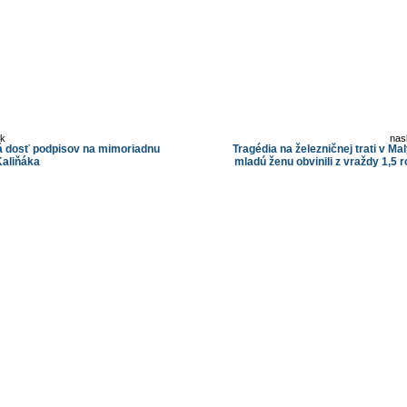
ok
nas
á dosť podpisov na mimoriadnu
Tragédia na železničnej trati v M
Kaliňáka
mladú ženu obvinili z vraždy 1,5 