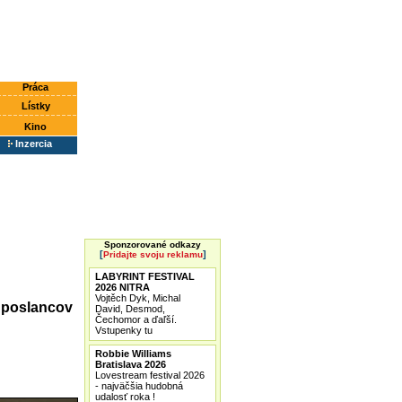
Práca
Lístky
Kino
Inzercia
Sponzorované odkazy
[
]
Pridajte svoju reklamu
LABYRINT FESTIVAL
2026 NITRA
Vojtěch Dyk, Michal
1 poslancov
David, Desmod,
Čechomor a ďaľší.
Vstupenky tu
Robbie Williams
Bratislava 2026
Lovestream festival 2026
- najväčšia hudobná
udalosť roka !