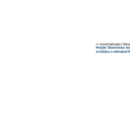
<< predchádzajúci člán
Hnutie Slovensko m
schôdzu o odvolaní 