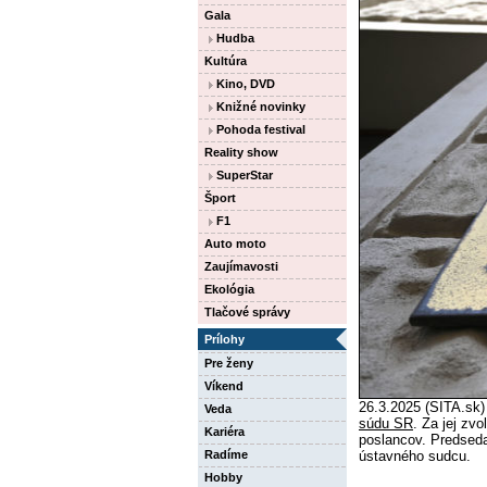
Gala
Hudba
Kultúra
Kino, DVD
Knižné novinky
Pohoda festival
Reality show
SuperStar
Šport
F1
Auto moto
Zaujímavosti
Ekológia
Tlačové správy
Prílohy
Pre ženy
Víkend
26.3.2025 (SITA.sk)
Veda
súdu SR
. Za jej zv
Kariéra
poslancov. Predsed
Radíme
ústavného sudcu.
Hobby