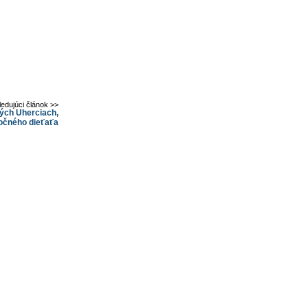
ledujúci článok >>
alých Uherciach,
ročného dieťaťa