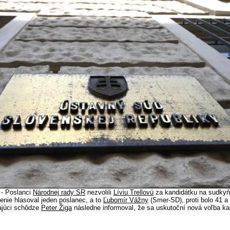
 - Poslanci
Národnej rady SR
nezvolili
Líviu Trellovú
za kandidátku na sudky
olenie hlasoval jeden poslanec, a to
Ľubomír Vážny
(Smer-SD), proti bolo 41 a
ajúci schôdze
Peter Žiga
následne informoval, že sa uskutoční nová voľba ka