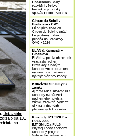
Headlinerom, ktorý
rozvášni všetkých
fanúšikov je britský
spevák Robbie Williams
Cirque du Soleil v
Bratislave - OVO
Očarujúca show od
Cirque du Soleil je späť!
Legendárny cirkus
prináša do Bratislavy
OVO - 2026
ELÁN & Kamaráti –
Bratislava
ELÁN sa po dvoch rokoch
vracia do rodnej
Bratislavy s novým
koncertným programom a
výnimočnou zostavou
bývalých členov kapely.
Exluzívne koncerty na
zámku
Aj tento rok si môžete užiť
koncerty na nádvorí
nádherného hotela a
zámku zároveň. Vyberte
si z nasledovných
plánovaných koncertov.
ňu
Ústavného
Koncerty IMT SMILE a
 zdržalo sa 101
PUĽS 2026
ndidáta na
IMT SMILE a PUĽS
chystajú nový spoločný
koncertný program.
Vstupenky na koncerty