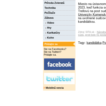
Príroda-Zvieratá
Miesto na ústavnom 
2023, keď funkcia 
Technika
Trellovú na post su
Počítače
Univerzity Komenské
Zábava
na uvoľnené sudcov
kandidátkou.
Video
Hry
Zdroj: SITA.sk -
Národná
Karikatúry
súdu, proti bolo 41 posl
Kohn
Tagy:
kandidátka
Po
Pridajte sa
Ste na Facebooku?
Ste na Twitteri?
Pridajte sa.
Mobilná verzia