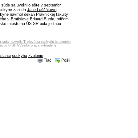
súde sa uvoľnilo ešte v septembri
sudkyne zanikla
Jane Laššákovej
.
dkyne navrhol dekan Právnickej fakulty
ho v Bratislave
Eduard Burda
, pričom
ské miesto na ÚS SR bola jedinou
 rada nezvolila Trellovú za sudkyňu ústavného
ancov
© SITA Všetky práva vyhradené.
slanci
sudkyňa
zvolenie
Tlač
Pošli