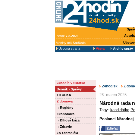
Sprá
Autob
Piatok
7.8.2026
Ubytov
Meniny má
Štefánia
Úvodná strana
Včera
Archív správ
24hodín v Skratke
24hod.sk
Z dom
Denník - Správy
26. marca 2025
TITULKA
Z domova
Národná rada n
Regióny
Tagy:
kandidátka
Po
Ekonomika
Poslanci Národnej 
Dlhová kríza
Zdravie
Zdieľať
Zo zahraničia