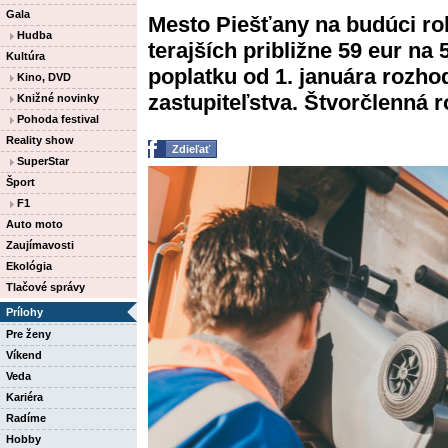
Gala
Mesto Piešťany na budúci rok
Hudba
terajších približne 59 eur na
Kultúra
poplatku od 1. januára rozho
Kino, DVD
zastupiteľstva. Štvorčlenná ro
Knižné novinky
Pohoda festival
Reality show
Zdieľať
SuperStar
Šport
F1
Auto moto
Zaujímavosti
Ekológia
Tlačové správy
Prílohy
Pre ženy
Víkend
Veda
Kariéra
Radíme
Hobby