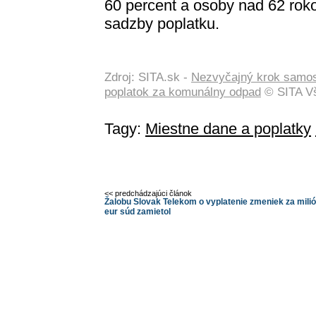
60 percent a osoby nad 62 roko
sadzby poplatku.
Zdroj: SITA.sk -
Nezvyčajný krok samosp
poplatok za komunálny odpad
© SITA Vš
Tagy:
Miestne dane a poplatky
<< predchádzajúci článok
Žalobu Slovak Telekom o vyplatenie zmeniek za mili
eur súd zamietol