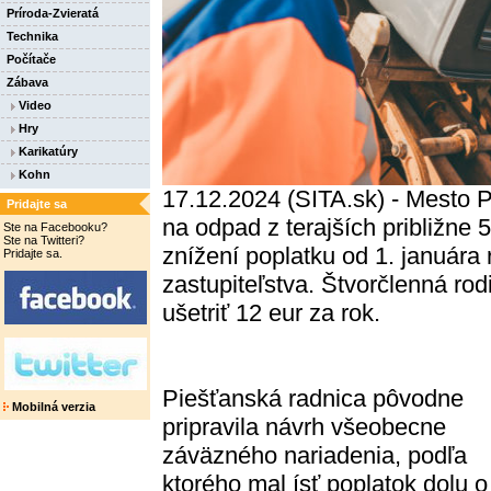
Príroda-Zvieratá
Technika
Počítače
Zábava
Video
Hry
Karikatúry
Kohn
17.12.2024 (SITA.sk) - Mesto P
Pridajte sa
na odpad z terajších približne 
Ste na Facebooku?
Ste na Twitteri?
znížení poplatku od 1. januára
Pridajte sa.
zastupiteľstva. Štvorčlenná ro
ušetriť 12 eur za rok.
Piešťanská radnica pôvodne
Mobilná verzia
pripravila návrh všeobecne
záväzného nariadenia, podľa
ktorého mal ísť poplatok dolu o