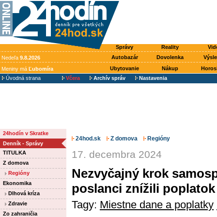
Správy
Reality
Vid
Autobazár
Dovolenka
Výsl
Nedeľa
9.8.2026
Ubytovanie
Nákup
Horos
Meniny má
Ľubomíra
Úvodná strana
Včera
Archív správ
Nastavenia
24hodín v Skratke
24hod.sk
Z domova
Regióny
Denník - Správy
17. decembra 2024
TITULKA
Z domova
Nezvyčajný krok samosp
Regióny
Ekonomika
poslanci znížili poplat
Dlhová kríza
Tagy:
Miestne dane a poplatky
Zdravie
Zo zahraničia