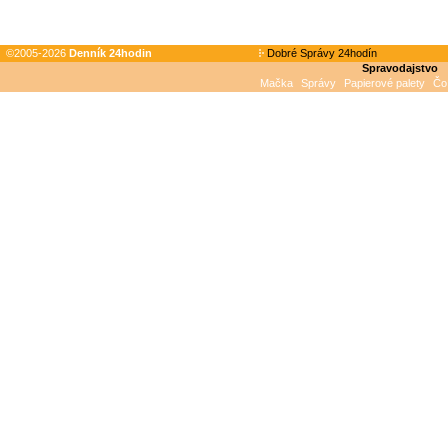
©2005-2026
Denník 24hodin
Dobré Správy 24hodín
Spravodajstvo
Mačka
Správy
Papierové palety
Čo 