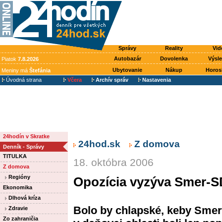
Správy
Reality
Vid
Autobazár
Dovolenka
Výsl
Piatok
7.8.2026
Ubytovanie
Nákup
Horos
Meniny má
Štefánia
Úvodná strana
Včera
Archív správ
Nastavenia
24hodín v Skratke
24hod.sk
Z domova
Denník - Správy
TITULKA
18. októbra 2006
Z domova
Regióny
Opozícia vyzýva Smer-SD
Ekonomika
Dlhová kríza
Bolo by chlapské, keby Smer
Zdravie
Zo zahraničia