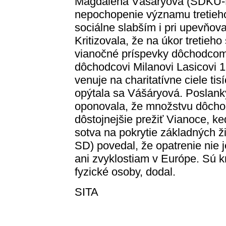
Magdaléna Vášáryová (SDKÚ-D
nepochopenie významu tretieho
sociálne slabším i pri upevňova
Kritizovala, že na úkor tretieh
vianočné príspevky dôchodcom
dôchodcovi Milanovi Lasicovi 1
venuje na charitatívne ciele tis
opýtala sa Vášáryová. Posla
oponovala, že množstvu dôcho
dôstojnejšie prežiť Vianoce, 
sotva na pokrytie základných ž
SD) povedal, že opatrenie nie j
ani zvyklostiam v Európe. Sú k
fyzické osoby, dodal.
SITA