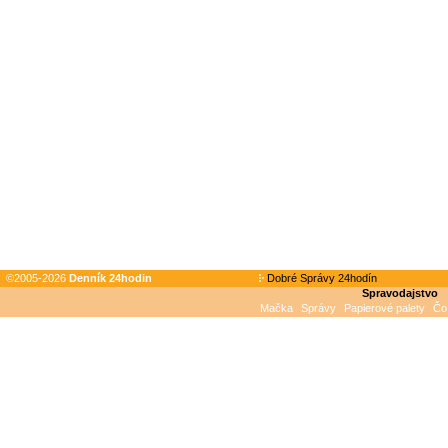
©2005-2026
Denník 24hodin
Dobré Správy 24hodín
Spravodajstvo
Mačka
Správy
Papierové palety
Čo 