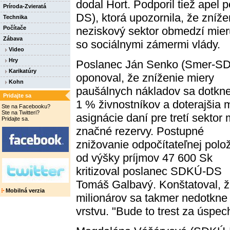
dodal Hort. Podporil tiež apel
Príroda-Zvieratá
DS), ktorá upozornila, že zníž
Technika
neziskový sektor obmedzí mier
Počítače
Zábava
so sociálnymi zámermi vlády.
Video
Hry
Poslanec Ján Senko (Smer-SD
Karikatúry
oponoval, že zníženie miery
Kohn
paušálnych nákladov sa dotkne
Pridajte sa
1 % živnostníkov a doterajšia 
Ste na Facebooku?
Ste na Twitteri?
asignácie daní pre tretí sektor
Pridajte sa.
značné rezervy. Postupné
znižovanie odpočítateľnej polo
od výšky príjmov 47 600 Sk
kritizoval poslanec SDKÚ-DS
Tomáš Galbavý. Konštatoval, 
Mobilná verzia
milionárov sa takmer nedotkne
vrstvu. "Bude to trest za úspe