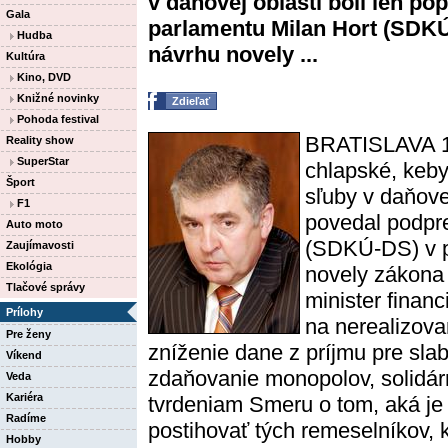
v daňovej oblasti boli len p
Gala
parlamentu Milan Hort (SDKÚ
Hudba
návrhu novely ...
Kultúra
Kino, DVD
Knižné novinky
Zdieľať
Pohoda festival
BRATISLAVA 1
Reality show
SuperStar
chlapské, keb
Šport
sľuby v daňovej
F1
povedal podpr
Auto moto
(SDKÚ-DS) v p
Zaujímavosti
Ekológia
novely zákona o
Tlačové správy
minister finan
Prílohy
na nerealizova
Pre ženy
zníženie dane z príjmu pre slab
Víkend
zdaňovanie monopolov, solidár
Veda
Kariéra
tvrdeniam Smeru o tom, aká je
Radíme
postihovať tých remeselníkov, 
Hobby