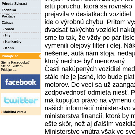
Príroda-Zvieratá
istú poruchu, ktorá sa rovnako
Technika
prejavila v desiatkach vozidiel,
Počítače
ide o výrobnú chybu. Pritom vy
Zábava
dvadsať takýchto vozidiel nakúpi
Video
Hry
sme to tak, že vždy po pár tisí
Karikatúry
vymenili olejový filter i olej. Ná
Kohn
riešenie, autá nám stoja, nedaj
Pridajte sa
ktorý nechce byť menovaný.
Ste na Facebooku?
Ste na Twitteri?
Časti nakúpených vozidiel med
Pridajte sa.
stále nie je jasné, kto bude pl
motorov. Do veci sa už zaangaž
zodpovednosť odmieta niesť. Pr
má kupujúci právo na výmenu 
našich informácií ministerstvo 
Mobilná verzia
ministerstva financií, ktoré by
ešte skôr, než aj ďalším vozidl
Ministerstvo vnútra však vo sv