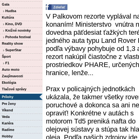
Gala
Zdieľať
Hudba
V Palkovom rezorte vyplával n
Kultúra
konaním! Ministerstvo vnútra 
Kino, DVD
Knižné novinky
dovedna päťdesiat ťažkých teré
Pohoda festival
jedného auta typu Land Rover
Reality show
podľa výbavy pohybuje od 1,3 
SuperStar
rezort nakúpil čiastočne z vlas
Šport
prostriedkov PHARE, určených 
F1
Auto moto
hranice, lenže...
Zaujímavosti
Ekológia
Prax v policajných jednotkách
Tlačové správy
ukázala, že takmer všetky rove
Prílohy
poruchové a dokonca sa ani n
Pre ženy
Víkend
opraviť! Konkrétne v autách s
Veda
motorom Td5 preniká nafta do
Kariéra
olejovej sústavy a stúpa tak hl
Radíme
oleja. Podľa našich zdrojov ide 
Hobby