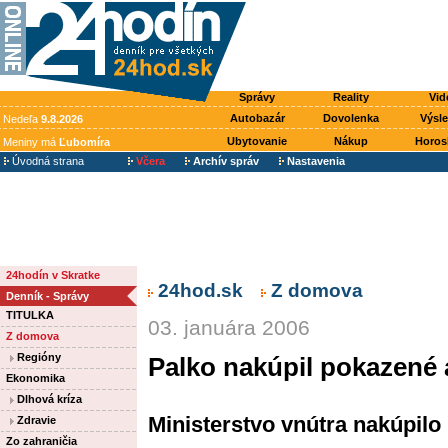
Správy
Reality
Vid
Autobazár
Dovolenka
Výsl
Nedeľa
9.8.2026
Ubytovanie
Nákup
Horos
Meniny má
Ľubomíra
Úvodná strana
Včera
Archív správ
Nastavenia
24hodín v Skratke
24hod.sk
Z domova
Denník - Správy
TITULKA
03. januára 2006
Z domova
Regióny
Palko nakúpil pokazené 
Ekonomika
Dlhová kríza
Ministerstvo vnútra nakúpil
Zdravie
Zo zahraničia