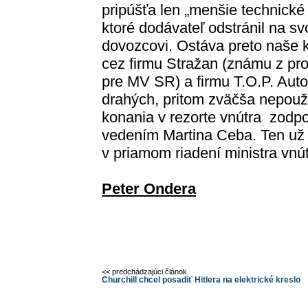
pripúšťa len „menšie technické
ktoré dodávateľ odstránil na s
dovozcovi. Ostáva preto naše k
cez firmu Stražan (známu z p
pre MV SR) a firmu T.O.P. Auto
drahých, pritom zväčša nepouži
konania v rezorte vnútra zod
vedením Martina Ceba. Ten už n
v priamom riadení ministra vnú
Peter Ondera
<< predchádzajúci článok
Churchill chcel posadiť Hitlera na elektrické kreslo