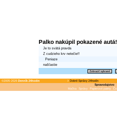
Palko nakúpil pokazené autá!
Je to svätá pravda
Z cudzieho krv netečie!!
Peniaze
našťastie
©2005-2026
Denník 24hodin
Dobré Správy 24hodín
Spravodajstvo
Mačka
Správy
Papierové palety
Čo 