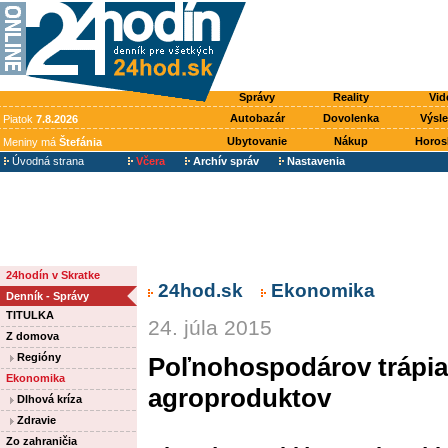
Správy
Reality
Vid
Autobazár
Dovolenka
Výsl
Piatok
7.8.2026
Ubytovanie
Nákup
Horos
Meniny má
Štefánia
Úvodná strana
Včera
Archív správ
Nastavenia
24hodín v Skratke
24hod.sk
Ekonomika
Denník - Správy
TITULKA
24. júla 2015
Z domova
Regióny
Poľnohospodárov trápia
Ekonomika
agroproduktov
Dlhová kríza
Zdravie
Zo zahraničia