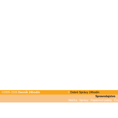
©2005-2026
Denník 24hodin
Dobré Správy 24hodín
Spravodajstvo
Mačka
Správy
Papierové palety
Čo 