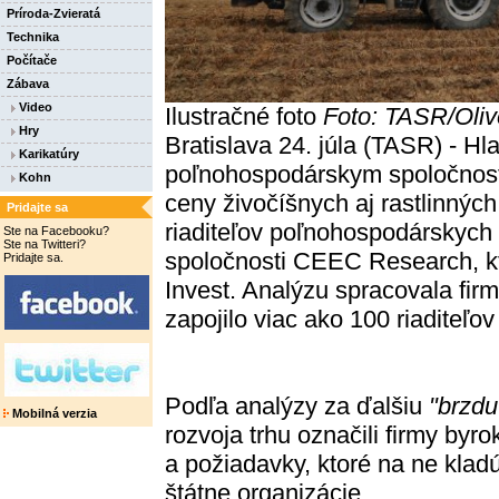
Príroda-Zvieratá
Technika
Počítače
Zábava
Video
Ilustračné foto
Foto: TASR/Oliv
Hry
Bratislava 24. júla (TASR) - H
Karikatúry
poľnohospodárskym spoločnosti
Kohn
ceny živočíšnych aj rastlinných
Pridajte sa
riaditeľov poľnohospodárskych 
Ste na Facebooku?
Ste na Twitteri?
spoločnosti CEEC Research, kto
Pridajte sa.
Invest. Analýzu spracovala firm
zapojilo viac ako 100 riaditeľov
Podľa analýzy za ďalšiu
"brzdu
Mobilná verzia
rozvoja trhu označili firmy byro
a požiadavky, ktoré na ne klad
štátne organizácie.