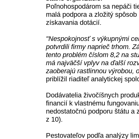
Poľnohospodárom sa nepáči ti
malá podpora a zložitý spôsob
získavania dotácií.
"Nespokojnosť s výkupnými c
potvrdili firmy naprieč trhom. Z
tento problém číslom 8,2 na st
má najväčší vplyv na ďalší rozv
zaoberajú rastlinnou výrobou, o
priblížil riaditeľ analytickej s
Dodávatelia živočíšnych produk
financií k vlastnému fungovaniu
nedostatočnú podporu štátu a z
z 10).
Pestovateľov podľa analýzy lim