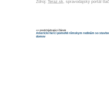
Zdroj:
Teraz.sk
, spravodajský portál tl
<< predchádzajúci článok
Americkí herci pomohli rómskym rodinám so stavbo
domov