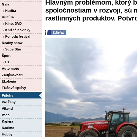
Hlavným problémom, ktorý 
Gala
spoločnostiam v rozvoji, sú 
Hudba
rastlinných produktov. Potvrdi
Kultúra
Kino, DVD
Knižné novinky
Zdieľať
Pohoda festival
Reality show
SuperStar
Šport
F1
Auto moto
Zaujímavosti
Ekológia
Tlačové správy
Prílohy
Pre ženy
Víkend
Veda
Kariéra
Radíme
Hobby