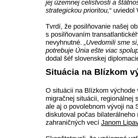
jej územnej celistvosti a štátn
strategickou prioritou,
“ uviedol
Tvrdí, že posilňovanie našej ob
s posilňovaním transatlantickéh
nevyhnutné.
„Uvedomili sme si
potrebuje Únia ešte viac spolupr
dodal šéf slovenskej diplomaci
Situácia na Blízkom 
O situácii na Blízkom východe 
migračnej situácii, regionálnej
ale aj o povolebnom vývoji na
diskutoval počas bilaterálneho
zahraničných vecí
Janom Lipa