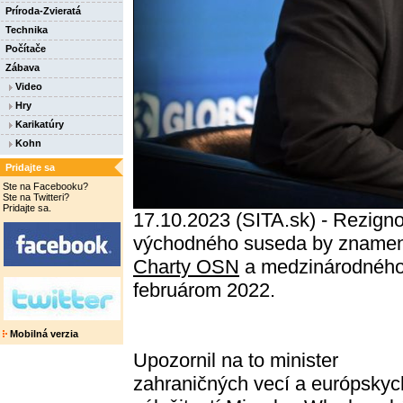
Príroda-Zvieratá
Technika
Počítače
Zábava
Video
Hry
Karikatúry
Kohn
Pridajte sa
Ste na Facebooku?
Ste na Twitteri?
Pridajte sa.
17.10.2023 (SITA.sk) - Rezign
východného suseda by znamena
Charty OSN
a medzinárodného 
februárom 2022.
Mobilná verzia
Upozornil na to minister
zahraničných vecí a európskyc