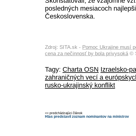
Skonštatovali, že vzájomné vzť
posledných mesiacoch najlepšie
Československa.
Zdroj: SITA.sk -
Pomoc Ukrajine musí po
cena za nečinnosť by bola privysoká
© S
Tagy:
Charta OSN
Izraelsko-pa
zahraničných vecí a európskych
rusko-ukrajinský konflikt
<< predchádzajúci článok
Hlas predstavil zoznam nominantov na ministrov