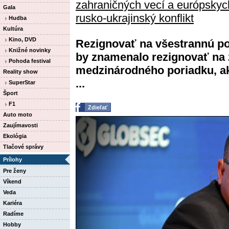
zahraničných vecí a európskych
Gala
rusko-ukrajinský konflikt
Hudba
Kultúra
Kino, DVD
Rezignovať na všestrannú p
Knižné novinky
by znamenalo rezignovať na 
Pohoda festival
medzinárodného poriadku, a
Reality show
...
SuperStar
Šport
F1
Zdieľať
Auto moto
Zaujímavosti
Ekológia
Tlačové správy
Prílohy
Pre ženy
Víkend
Veda
Kariéra
Radíme
Hobby