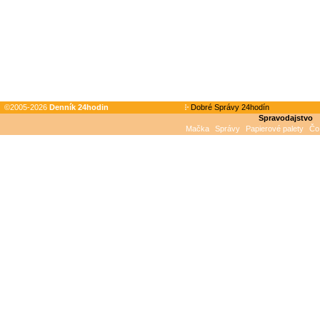
©2005-2026
Denník 24hodin
Dobré Správy 24hodín
Spravodajstvo
Mačka
Správy
Papierové palety
Čo 