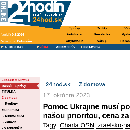
Správy
Reality
Vid
Autobazár
Dovolenka
Výsl
Nedeľa
9.8.2026
Ubytovanie
Nákup
Horos
Meniny má
Ľubomíra
Úvodná strana
Včera
Archív správ
Nastavenia
24hodín v Skratke
24hod.sk
Z domova
Denník - Správy
TITULKA
17. októbra 2023
Z domova
Regióny
Pomoc Ukrajine musí po
Ekonomika
našou prioritou, cena z
Dlhová kríza
Zdravie
Tagy:
Charta OSN
Izraelsko-pa
Zo zahraničia