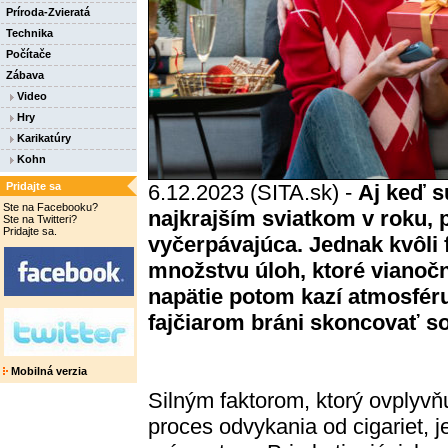
Príroda-Zvieratá
Technika
Počítače
Zábava
Video
Hry
Karikatúry
Kohn
Pridajte sa
6.12.2023 (SITA.sk) -
Aj keď 
Ste na Facebooku?
najkrajším sviatkom v roku, 
Ste na Twitteri?
Pridajte sa.
vyčerpávajúca. Jednak kvôli f
množstvu úloh, ktoré vianoč
napätie potom kazí atmosféru
fajčiarom bráni skoncovať s
Mobilná verzia
Silným faktorom, ktorý ovplyvň
proces odvykania od cigariet, j