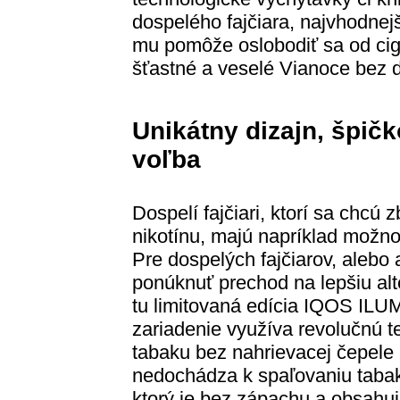
dospelého fajčiara, najvhodne
mu pomôže oslobodiť sa od ci
šťastné a veselé Vianoce bez 
Unikátny dizajn, špičk
voľba
Dospelí fajčiari, ktorí sa chcú 
nikotínu, majú napríklad možno
Pre dospelých fajčiarov, alebo 
ponúknuť prechod na lepšiu alt
tu limitovaná edícia IQOS I
zariadenie využíva revolučnú 
tabaku bez nahrievacej čepele a
nedochádza k spaľovaniu tabaku
ktorý je bez zápachu a obsahuj