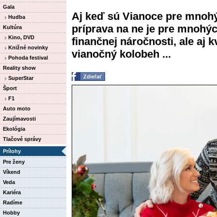
Gala
Aj keď sú Vianoce pre mnohý
Hudba
príprava na ne je pre mnohýc
Kultúra
Kino, DVD
finančnej náročnosti, ale aj 
Knižné novinky
vianočný kolobeh ...
Pohoda festival
Reality show
Zdieľať
SuperStar
Šport
F1
Auto moto
Zaujímavosti
Ekológia
Tlačové správy
Prílohy
Pre ženy
Víkend
Veda
Kariéra
Radíme
Hobby