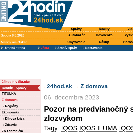
Správy
Reality
Vid
Autobazár
Dovolenka
Výsl
Sobota
8.8.2026
Ubytovanie
Nákup
Horos
Meniny má
Oskar
Úvodná strana
Včera
Archív správ
Nastavenia
24hodín v Skratke
24hod.sk
Z domova
Denník - Správy
TITULKA
06. decembra 2023
Z domova
Regióny
Pozor na predvianočný st
Ekonomika
zlozvykom
Dlhová kríza
Zdravie
Tagy:
IQOS
IQOS ILUMA
IQO
Zo zahraničia