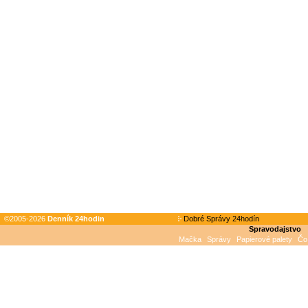
©2005-2026
Denník 24hodin
Dobré Správy 24hodín
Spravodajstvo
Mačka
Správy
Papierové palety
Čo 