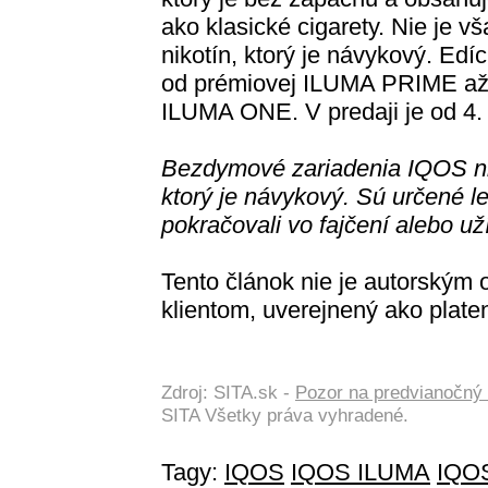
ako klasické cigarety. Nie je v
nikotín, ktorý je návykový. Ed
od prémiovej ILUMA PRIME až 
ILUMA ONE. V predaji je od 4.
Bezdymové zariadenia IQOS nie
ktorý je návykový. Sú určené le
pokračovali vo fajčení alebo už
Tento článok nie je autorský
klientom, uverejnený ako plate
Zdroj: SITA.sk -
Pozor na predvianočný 
SITA Všetky práva vyhradené.
Tagy:
IQOS
IQOS ILUMA
IQO