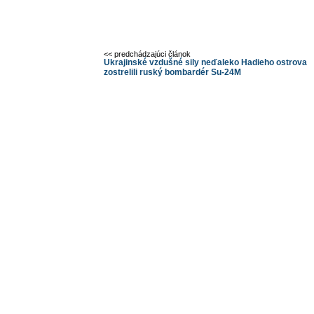
<< predchádzajúci článok
Ukrajinské vzdušné sily neďaleko Hadieho ostrova
zostrelili ruský bombardér Su-24M