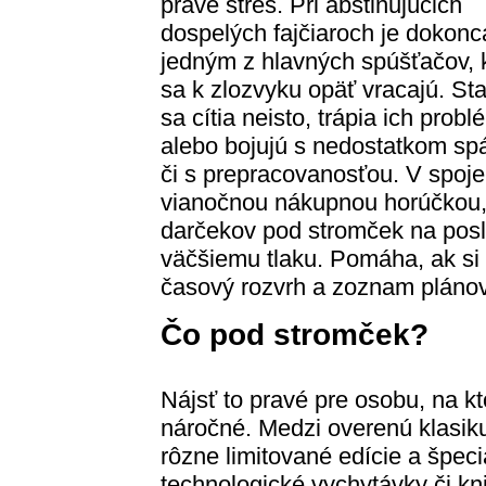
práve stres. Pri abstinujúcich
dospelých fajčiaroch je dokonc
jedným z hlavných spúšťačov, 
sa k zlozvyku opäť vracajú. Sta
sa cítia neisto, trápia ich probl
alebo bojujú s nedostatkom sp
či s prepracovanosťou. V spoje
vianočnou nákupnou horúčkou, 
darčekov pod stromček na posl
väčšiemu tlaku. Pomáha, ak si 
časový rozvrh a zoznam pláno
Čo pod stromček?
Nájsť to pravé pre osobu, na k
náročné. Medzi overenú klasiku
rôzne limitované edície a špec
technologické vychytávky či kn