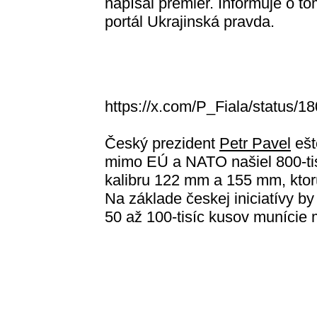
napísal premiér. Informuje o t
portál Ukrajinská pravda.
https://x.com/P_Fiala/status
Český prezident
Petr Pavel
ešt
mimo EÚ a NATO našiel 800-tis
kalibru 122 mm a 155 mm, ktorú
Na základe českej iniciatívy b
50 až 100-tisíc kusov munície