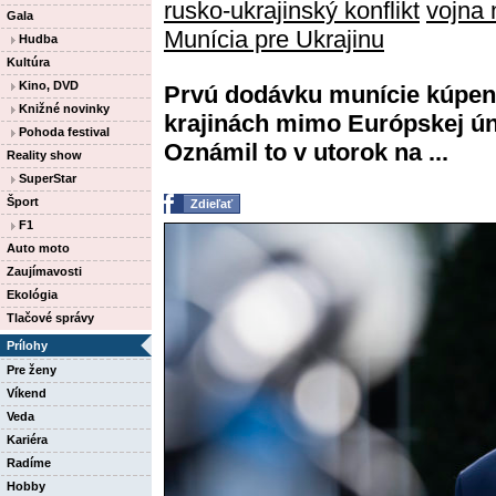
rusko-ukrajinský konflikt
vojna 
Gala
Munícia pre Ukrajinu
Hudba
Kultúra
Kino, DVD
Prvú dodávku munície kúpenú 
Knižné novinky
krajinách mimo Európskej ún
Pohoda festival
Oznámil to v utorok na ...
Reality show
SuperStar
Šport
Zdieľať
F1
Auto moto
Zaujímavosti
Ekológia
Tlačové správy
Prílohy
Pre ženy
Víkend
Veda
Kariéra
Radíme
Hobby