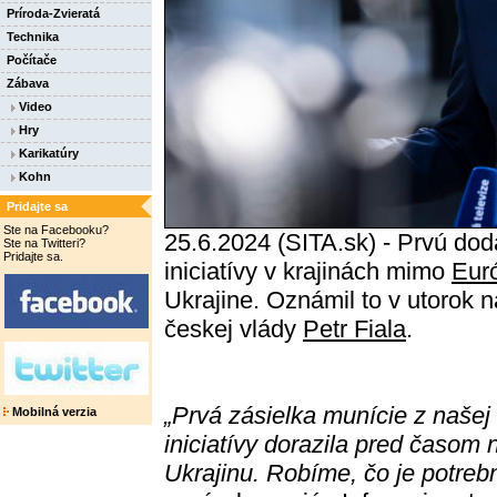
Príroda-Zvieratá
Technika
Počítače
Zábava
Video
Hry
Karikatúry
Kohn
Pridajte sa
Ste na Facebooku?
25.6.2024 (SITA.sk) - Prvú do
Ste na Twitteri?
Pridajte sa.
iniciatívy v krajinách mimo
Eur
Ukrajine. Oznámil to v utorok 
českej vlády
Petr Fiala
.
„Prvá zásielka munície z našej
Mobilná verzia
iniciatívy dorazila pred časom 
Ukrajinu. Robíme, čo je potreb