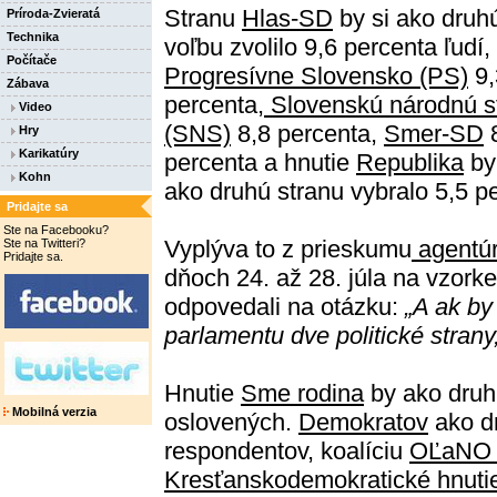
Stranu
Hlas-SD
by si ako druh
Príroda-Zvieratá
Technika
voľbu zvolilo 9,6 percenta ľudí,
Počítače
Progresívne Slovensko (PS)
9,
Zábava
percenta,
Slovenskú národnú s
Video
(SNS)
8,8 percenta,
Smer-SD
8
Hry
Karikatúry
percenta a hnutie
Republika
by
Kohn
ako druhú stranu vybralo 5,5 p
Pridajte sa
Ste na Facebooku?
Vyplýva to z prieskumu
agentú
Ste na Twitteri?
Pridajte sa.
dňoch 24. až 28. júla na vzork
odpovedali na otázku:
„A ak by 
parlamentu dve politické strany,
Hnutie
Sme rodina
by ako druh
Mobilná verzia
oslovených.
Demokratov
ako dr
respondentov, koalíciu
OĽaNO a
Kresťanskodemokratické hnuti