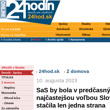
Správy
Reality
Vid
Autobazár
Dovolenka
Výsl
Štvrtok
6.8.2026
Ubytovanie
Nákup
Horos
Meniny má
Jozefína
Úvodná strana
Včera
Archív správ
Nastavenia
24hodín v Skratke
24hod.sk
Z domova
Denník - Správy
TITULKA
10. augusta 2023
Z domova
Regióny
SaS by bola v predčasn
Ekonomika
najčastejšou voľbou Slo
Dlhová kríza
Zdravie
stačila len jedna strana
Zo zahraničia