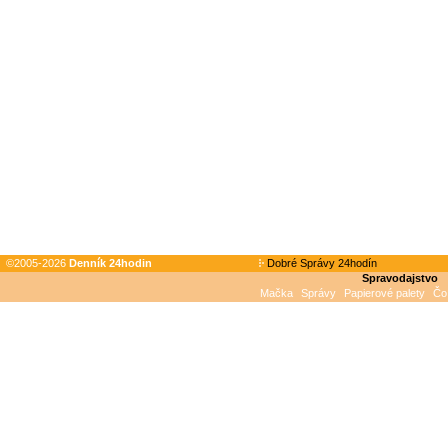
©2005-2026
Denník 24hodin
Dobré Správy 24hodín
Spravodajstvo
Mačka
Správy
Papierové palety
Čo 