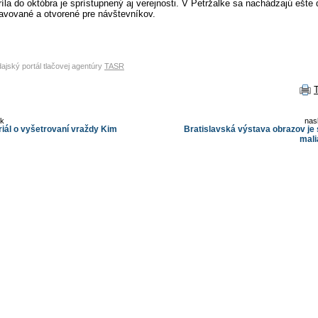
la do októbra je sprístupnený aj verejnosti. V Petržalke sa nachádzajú ešte 
ravované a otvorené pre návštevníkov.
dajský portál tlačovej agentúry
TASR
ok
nas
riál o vyšetrovaní vraždy Kim
Bratislavská výstava obrazov je
mali