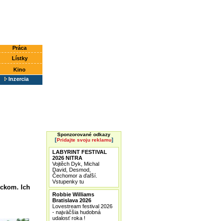
Práca
Lístky
Kino
Inzercia
Sponzorované odkazy
[
]
Pridajte svoju reklamu
LABYRINT FESTIVAL
2026 NITRA
Vojtěch Dyk, Michal
David, Desmod,
Čechomor a ďaľší.
Vstupenky tu
eckom. Ich
Robbie Williams
Bratislava 2026
Lovestream festival 2026
- najväčšia hudobná
udalosť roka !