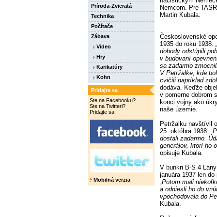
nacistickým Nemeck
Príroda-Zvieratá
Nemcom. Pre TASR t
Martin Kubala.
Technika
Počítače
Československé opev
Zábava
1935 do roku 1938.
„
Video
dohody odstúpili po
Hry
v budovaní opevnen
sa zadarmo zmocnili
Karikatúry
V Petržalke, kde b
Kohn
cvičili napríklad z
dodáva. Keďže objek
Pridajte sa
v pomerne dobrom st
Ste na Facebooku?
konci vojny ako úkr
Ste na Twitteri?
naše územie.
Pridajte sa.
Petržalku navštívil 
25. októbra 1938.
„P
dostali zadarmo. Úd
generálov, ktorí ho
opisuje Kubala.
V bunkri B-S 4 Lány
januára 1937 len do
Mobilná verzia
„Potom mali niekoľk
a odniesli ho do vnú
vpochodovala do Pe
Kubala.