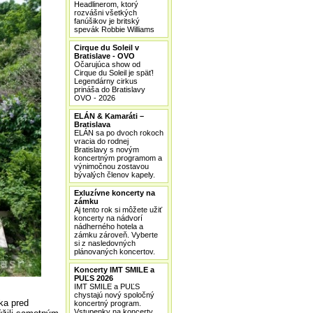
Headlinerom, ktorý
rozvášni všetkých
fanúšikov je britský
spevák Robbie Williams
Cirque du Soleil v
Bratislave - OVO
Očarujúca show od
Cirque du Soleil je späť!
Legendárny cirkus
prináša do Bratislavy
OVO - 2026
ELÁN & Kamaráti –
Bratislava
ELÁN sa po dvoch rokoch
vracia do rodnej
Bratislavy s novým
koncertným programom a
výnimočnou zostavou
bývalých členov kapely.
Exluzívne koncerty na
zámku
Aj tento rok si môžete užiť
koncerty na nádvorí
nádherného hotela a
zámku zároveň. Vyberte
si z nasledovných
plánovaných koncertov.
Koncerty IMT SMILE a
PUĽS 2026
IMT SMILE a PUĽS
chystajú nový spoločný
ka pred
koncertný program.
Vstupenky na koncerty