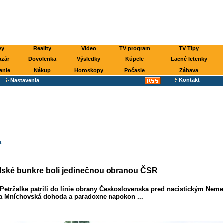
vy
Reality
Video
TV program
TV Tipy
azár
Dovolenka
Výsledky
Kúpele
Lacné letenky
anie
Nákup
Horoskopy
Počasie
Zábava
Kontakt
Nastavenia
a
lské bunkre boli jedinečnou obranou ČSR
Petržalke patrili do línie obrany Československa pred nacistickým Nem
la Mníchovská dohoda a paradoxne napokon ...