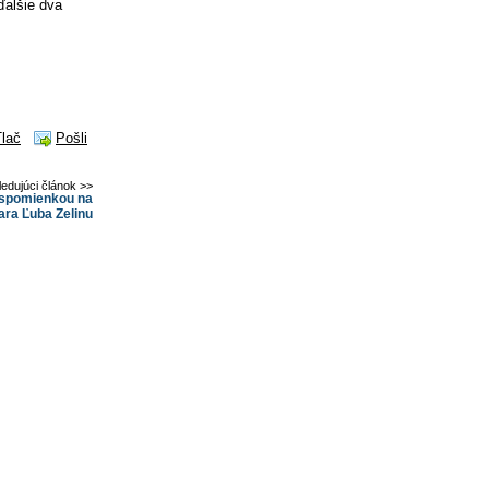
ďalšie dva
Tlač
Pošli
ledujúci článok >>
 spomienkou na
ara Ľuba Zelinu