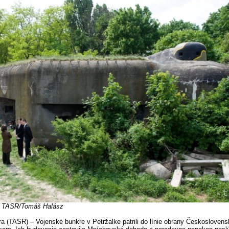
: TASR/Tomáš Halász
ra (TASR) – Vojenské bunkre v Petržalke patrili do línie obrany Českoslovens