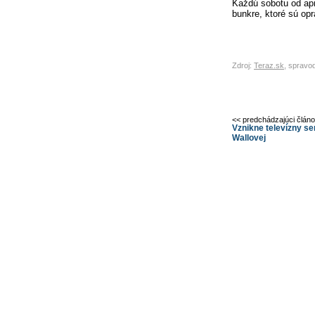
Každú sobotu od aprí
bunkre, ktoré sú op
Zdroj:
Teraz.sk
, spravo
<< predchádzajúci člán
Vznikne televízny se
Wallovej