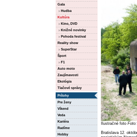
Gala
Hudba
Kultúra
Kino, DVD
Knižné novinky
Pohoda festival
Reality show
SuperStar
Šport
F1
Auto moto
Zaujímavosti
Ekológia
Tlačové správy
Prílohy
Pre ženy
Víkend
Veda
Kariéra
Ilustračné foto
Foto
Radíme
Bratislava 12. októb
Hobby