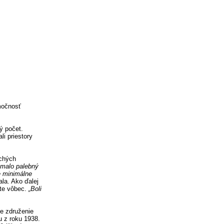
močnosť
ý počet.
i priestory
uchých
malo palebný
e minimálne
la. Ako ďalej
ete vôbec.
„Boli
ke združenie
u z roku 1938.