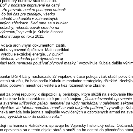
 priestory bunkrov stali súčasťou
„Boli v podstate pripravené na ostrý
. Po prevrate bunkre postupne strácali
čo bol čas pre zlodejov, všetko
radnuté a skončilo v zahraničných
mných zbierkach. Keď sme sa o bunker
 prázdny, rekonštruovali sme ho na
výkresov,“
vysvetľuje Kubala činnosť
ekonštruuje od roku 2011.
 vďaka archívnym dokumentom zistili,
ú dobu vybavené špičkovo. Mali napríklad
 výrobu elektrickej energie.
„V bunkri
na čistenie vzduchu proti dymovému aj
jaci teda nemuseli používať plynové masky,“
vyzdvihuje Kubala ďalšiu výni
bunkri B-S 4 Lány nachádzalo 27 vojakov, v čase pokoja však stačil polovičn
astnú studňu, čo bolo podľa Kubalu mimoriadne strategicky dôležité. Nechýbal
sklad potravín, miestnosť veliteľa a tiež rozmiestnené zbrane.
l za prvej republiky k dispozícii aj periskopy, ktoré slúžili na sledovanie hl
e bunkrov bolo charakteristické pre celú krajinu.
„Československé opevnenie 
 systéme krížových palieb, nepriateľ sa vždy nachádzal v palebnom sektor
bjektov. Je takmer nereálne brániť sa voči takýmto paľbám,“
vysvetľuje Kuba
nská armáda bola jedna z najlepšie vycvičených a ozbrojených armád na sv
oc, vyvážali sme do celého sveta.“
tojí na hranici s Rakúskom, spravuje ho Vojenský historický ústav. Občians
 opevnenia sa o tento objekt stará a snaží sa ho dostať do pôvodného stav