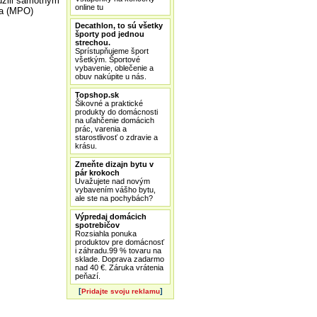
úžili samotným
online tu
ia (MPO)
Decathlon, to sú všetky
športy pod jednou
strechou.
Sprístupňujeme šport
všetkým. Športové
vybavenie, oblečenie a
obuv nakúpite u nás.
Topshop.sk
Šikovné a praktické
produkty do domácnosti
na uľahčenie domácich
prác, varenia a
starostlivosť o zdravie a
krásu.
Zmeňte dizajn bytu v
pár krokoch
Uvažujete nad novým
vybavením vášho bytu,
ale ste na pochybách?
Výpredaj domácich
spotrebičov
Rozsiahla ponuka
produktov pre domácnosť
i záhradu.99 % tovaru na
sklade. Doprava zadarmo
nad 40 €. Záruka vrátenia
peňazí.
[
]
Pridajte svoju reklamu