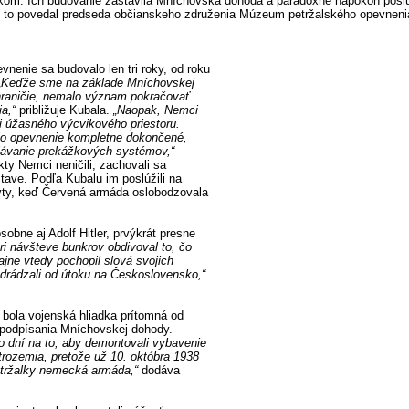
om. Ich budovanie zastavila Mníchovská dohoda a paradoxne napokon posl
o povedal predseda občianskeho združenia Múzeum petržalského opevnen
nenie sa budovalo len tri roky, od roku
Keďže sme na základe Mníchovskej
hraničie, nemalo význam pokračovať
ia,“
približuje Kubala.
„Naopak, Nemci
 úžasného výcvikového priestoru.
olo opevnenie kompletne dokončené,
dolávanie prekážkových systémov,“
ty Nemci neničili, zachovali sa
ave. Podľa Kubalu im poslúžili na
yty, keď Červená armáda oslobodzovala
osobne aj Adolf Hitler, prvýkrát presne
ri návšteve bunkrov obdivoval to, čo
ajne vtedy pochopil slová svojich
 odrádzali od útoku na Československo,“
 bola vojenská hliadka prítomná od
 podpísania Mníchovskej dohody.
o dní na to, aby demontovali vybavenie
trozemia, pretože už 10. októbra 1938
tržalky nemecká armáda,“
dodáva