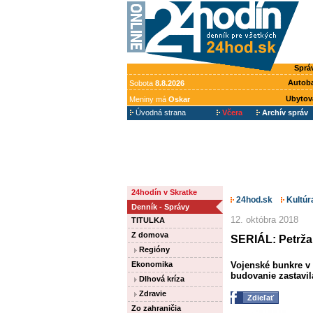
Sprá
Autob
Sobota
8.8.2026
Ubytov
Meniny má
Oskar
Úvodná strana
Včera
Archív správ
24hodín v Skratke
24hod.sk
Kultúr
Denník - Správy
12. októbra 2018
TITULKA
Z domova
SERIÁL: Petrža
Regióny
Ekonomika
Vojenské bunkre v 
budovanie zastavi
Dlhová kríza
Zdravie
Zdieľať
Zo zahraničia