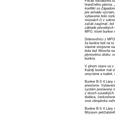
Počas socializmu sa
hraničného pásma.
konflikt so Západom
pre armádu význam, 
vybavenie bolo rozk
múzeách či v súkro
začali zaujímať, bol
základe pôvodných 
MPO, ktoré bunker r
Dobrovoľníci z MPO
že bunkre boli na t
vlastné strojovne na
bola tiež filtrovňa 
plynovému útoku, vo
bunkra.
V plnom stave sa v 
Každý bunker mal vl
umyvárne a toaliet, 
Bunker B-S 4 Lány ma
priestorov. Vybaveni
systém postavený na
z dvoch susedných o
dodáva, českoslove
sme zbrojárska veľm
Bunker B-S 4 Lány s
Múzeum petržalského