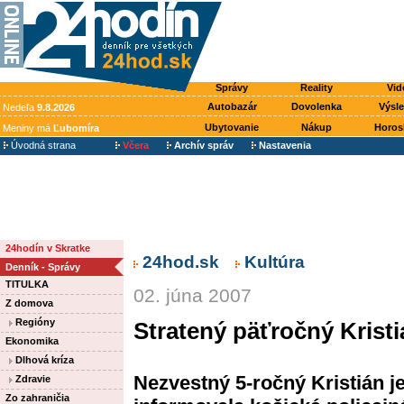
Správy
Reality
Vid
Autobazár
Dovolenka
Výsl
Nedeľa
9.8.2026
Ubytovanie
Nákup
Horos
Meniny má
Ľubomíra
Úvodná strana
Včera
Archív správ
Nastavenia
24hodín v Skratke
24hod.sk
Kultúra
Denník - Správy
TITULKA
02. júna 2007
Z domova
Regióny
Stratený päťročný Krist
Ekonomika
Dlhová kríza
Nezvestný 5-ročný Kristián 
Zdravie
Zo zahraničia