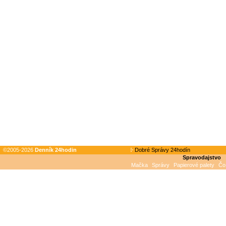
©2005-2026
Denník 24hodin
Dobré Správy 24hodín
Spravodajstvo
Mačka
Správy
Papierové palety
Čo 