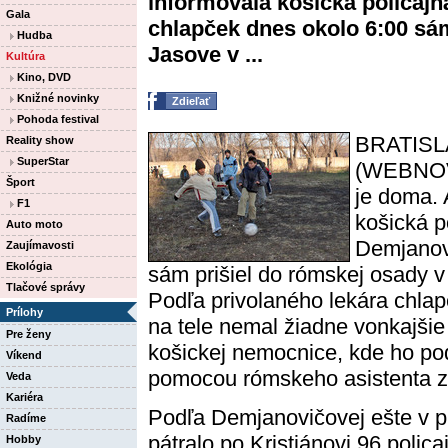
informovala košická policaj
Gala
chlapček dnes okolo 6:00 sám
Hudba
Jasove v ...
Kultúra
Kino, DVD
Knižné novinky
Zdieľať
Pohoda festival
BRATISLA
Reality show
SuperStar
(WEBNOVI
Šport
je doma. 
F1
košická p
Auto moto
Demjanov
Zaujímavosti
Ekológia
sám prišiel do rómskej osady v
Tlačové správy
Podľa privolaného lekára chla
Prílohy
na tele nemal žiadne vonkajšie
Pre ženy
košickej nemocnice, kde ho podr
Víkend
pomocou rómskeho asistenta zis
Veda
Kariéra
Podľa Demjanovičovej ešte v p
Radíme
pátralo po Kristiánovi 96 policaj
Hobby