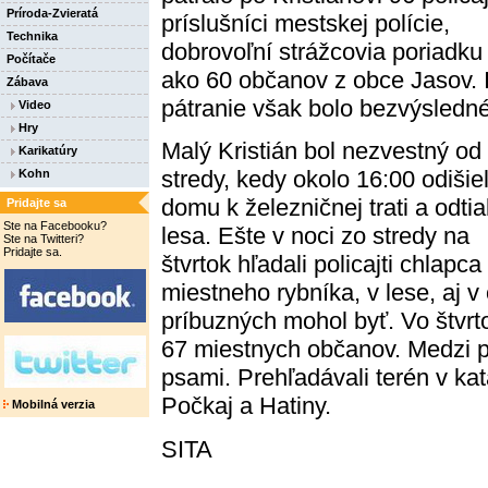
Príroda-Zvieratá
príslušníci mestskej polície,
Technika
dobrovoľní strážcovia poriadku 
Počítače
ako 60 občanov z obce Jasov. 
Zábava
pátranie však bolo bezvýsledné
Video
Hry
Malý Kristián bol nezvestný od
Karikatúry
stredy, kedy okolo 16:00 odišiel
Kohn
domu k železničnej trati a odtia
Pridajte sa
Ste na Facebooku?
lesa. Ešte v noci zo stredy na
Ste na Twitteri?
Pridajte sa.
štvrtok hľadali policajti chlapca 
miestneho rybníka, v lese, aj v
príbuzných mohol byť. Vo štvrto
67 miestnych občanov. Medzi po
psami. Prehľadávali terén v kat
Počkaj a Hatiny.
Mobilná verzia
SITA