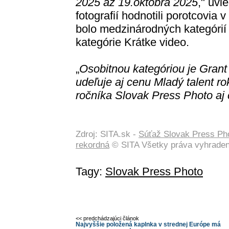
2025 až 19.októbra 2025
," uvi
fotografií hodnotili porotcovia v
bolo medzinárodných kategórií 
kategórie Krátke video.
„
Osobitnou kategóriou je Grant
udeľuje aj cenu Mladý talent r
ročníka Slovak Press Photo aj
Zdroj: SITA.sk -
Súťaž Slovak Press Pho
rekordná
© SITA Všetky práva vyhraden
Tagy:
Slovak Press Photo
<< predchádzajúci článok
Najvyššie položená kaplnka v strednej Európe má