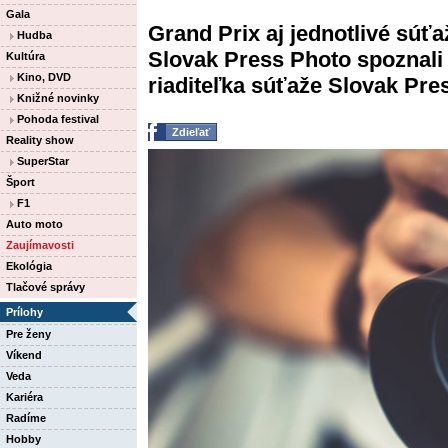
Gala
Grand Prix aj jednotlivé súťa
Hudba
Slovak Press Photo spoznali 
Kultúra
Kino, DVD
riaditeľka súťaže Slovak Pre
Knižné novinky
Pohoda festival
Zdieľať
Reality show
SuperStar
Šport
F1
Auto moto
Zaujímavosti
Ekológia
Tlačové správy
Prílohy
Pre ženy
Víkend
Veda
Kariéra
Radíme
Hobby