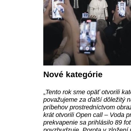
Nové kategórie
„
Tento rok sme opäť otvorili kat
považujeme za ďalší dôležitý n
príbehov prostredníctvom obra
krát otvorili Open call – Voda 
prekvapenie sa prihlásilo 89 fo
povzbudzuje. Porota v zložen