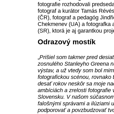
fotografie rozhodovali predse
fotograf a kurátor Tamás Révé
(ČR), fotograf a pedagóg Jindři
Chekmenev (UA) a fotografka 
(SR), ktorá je aj garantkou proj
Odrazový mostík
„
Prišiel som takmer pred desia
zosnulého Stanleyho Greena na
výstav, a už vtedy som bol mi
fotografickou scénou, rovnako
desať rokov neskôr sa moje nadš
ambíciách a zrelosti fotografi
Slovensku. V našom súčasnom 
falošnými správami a ilúziami u
podporovať a povzbudzovať tvor