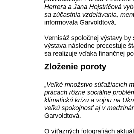
Herrera a Jana Hojstričová vybe
sa zúčastnia vzdelávania, men
informovala Garvoldtová.
Vernisáž spoločnej výstavy by
výstava následne precestuje št
sa realizuje vďaka finančnej 
Zloženie poroty
„
Veľké množstvo súťažiacich ma
prácach rôzne sociálne problém
klimatickú krízu a vojnu na Ukra
veľkú spokojnosť aj v medziná
Garvoldtová.
O víťazných fotografiách aktuá