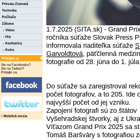
Príroda-Zvieratá
Technika
Počítače
Zábava
1.7.2025 (SITA.sk) - Grand Prix
Video
ročníka súťaže Slovak Press Ph
Hry
Karikatúry
informovala riaditeľka súťaže
S
Kohn
Garvoldtová
, päťčlenná medzin
Pridajte sa
fotografie od 28. júna do 1. júla
Ste na Facebooku?
Ste na Twitteri?
Pridajte sa.
Do súťaže sa zaregistroval rek
počet fotografov, a to 205. Ide 
najvyšší počet od jej vzniku.
Zapojení fotografi sú zo štátov
Mobilná verzia
Vyšehradskej štvorky, aj z Ukra
Víťazom Grand Prix 2025 sa st
Tomáš Baršváry s fotografiou z