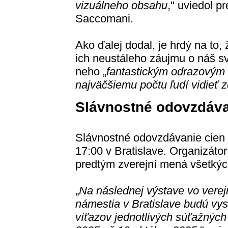
vizuálneho obsahu
," uviedol 
Saccomani.
Ako ďalej dodal, je hrdý na to, 
ich neustáleho záujmu o náš sv
neho „
fantastickým odrazovým
najväčšiemu počtu ľudí vidieť zd
Slávnostné odovzdáva
Slávnostné odovzdávanie cien 
17:00 v Bratislave. Organizát
predtým zverejní mená všetkých 
„
Na následnej výstave vo vere
námestia v Bratislave budú vys
víťazov jednotlivých súťažných