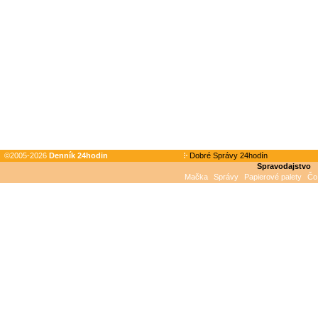
©2005-2026
Denník 24hodin
Dobré Správy 24hodín
Spravodajstvo
Mačka
Správy
Papierové palety
Čo 