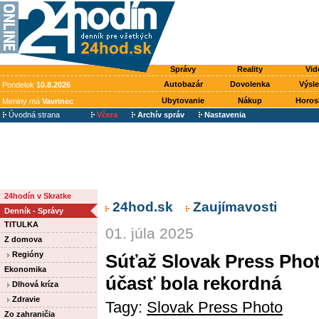
Správy
Reality
Vid
Autobazár
Dovolenka
Výsl
Pondelok
10.8.2026
Ubytovanie
Nákup
Horos
Meniny má
Vavrinec
Úvodná strana
Včera
Archív správ
Nastavenia
24hodín v Skratke
24hod.sk
Zaujímavosti
Denník - Správy
TITULKA
01. júla 2025
Z domova
Regióny
Súťaž Slovak Press Phot
Ekonomika
účasť bola rekordná
Dlhová kríza
Zdravie
Tagy:
Slovak Press Photo
Zo zahraničia