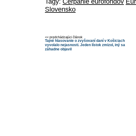
Tagy:
Čerpanie eurofondov
Eur
Slovensko
<< predchádzajúci článok
Tajné hlasovanie o zvyšovaní daní v Košiciach
vyvolalo nejasnosti. Jeden lístok zmizol, iný sa
záhadne objavil