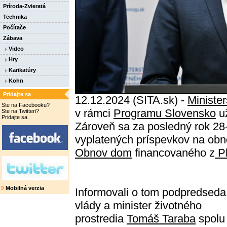
Príroda-Zvieratá
Technika
Počítače
Zábava
Video
Hry
Karikatúry
Kohn
Pridajte sa
12.12.2024 (SITA.sk) -
Ministe
Ste na Facebooku?
v rámci
Programu Slovensko
už
Ste na Twitteri?
Pridajte sa.
Zároveň sa za posledný rok 28
vyplatených príspevkov na ob
Obnov dom
financovaného z
Pl
Mobilná verzia
Informovali o tom podpredseda
vlády a minister životného
prostredia
Tomáš Taraba
spolu