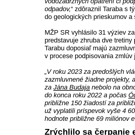
vodozádržných opatrení či pod
odpadov,
“ zdôraznil Taraba s t
do geologických prieskumov a 
MŽP SR vyhlásilo 31 výziev za 
predstavuje zhruba dve tretiny 
Tarabu doposiaľ majú zazmluvn
v procese podpisovania zmlúv j
„V roku 2023 za predošlých vlá
zazmluvnené žiadne projekty, 
za
Jána Budaja
nebolo na obno
do konca roku 2022 a počas
Ód
približne 150 žiadostí za pribl
už vyplatili príspevok vyše 4 
hodnote približne 69 miliónov e
Zrýchlilo sa čerpanie