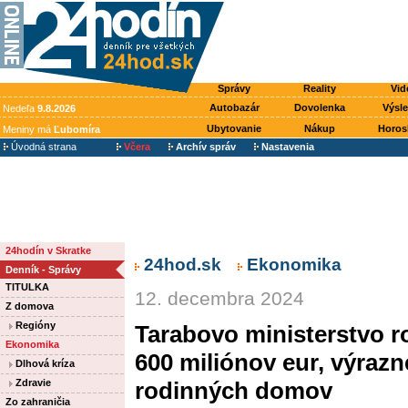
Správy
Reality
Vid
Autobazár
Dovolenka
Výsl
Nedeľa
9.8.2026
Ubytovanie
Nákup
Horos
Meniny má
Ľubomíra
Úvodná strana
Včera
Archív správ
Nastavenia
24hodín v Skratke
24hod.sk
Ekonomika
Denník - Správy
TITULKA
12. decembra 2024
Z domova
Regióny
Tarabovo ministerstvo r
Ekonomika
600 miliónov eur, výrazn
Dlhová kríza
Zdravie
rodinných domov
Zo zahraničia