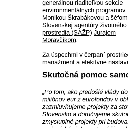
generálnou riaditeľkou sekcie
environmentálnych programov
Monikou Škrabákovou a šéfom
Slovenskej agentúry životného
prostredia (SAŽP)
Jurajom
Moravčíkom
.
Za úspechmi v čerpaní prostrie
manažment a efektívne nastave
Skutočná pomoc sam
„Po tom, ako predošlé vlády do
miliónov eur z eurofondov v obl
zazmluvňujeme projekty za sto
Slovensko a doručujeme skut
zmysluplné projekty pri budovan