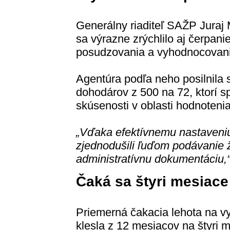
Generálny riaditeľ SAŽP Juraj 
sa výrazne zrýchlilo aj čerpani
posudzovania a vyhodnocovania
Agentúra podľa neho posilnila s
dohodárov z 500 na 72, ktorí spl
skúsenosti v oblasti hodnoteni
„Vďaka efektívnemu nastaveni
zjednodušili ľuďom podávanie ž
administratívnu dokumentáciu,
Čaká sa štyri mesiace
Priemerná čakacia lehota na vy
klesla z 12 mesiacov na štyri