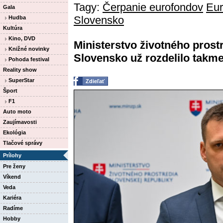
Tagy:
Čerpanie eurofondov
Eur
Gala
Slovensko
Hudba
Kultúra
Kino, DVD
Ministerstvo životného pros
Knižné novinky
Slovensko už rozdelilo takmer
Pohoda festival
Reality show
SuperStar
Zdieľať
Šport
F1
Auto moto
Zaujímavosti
Ekológia
Tlačové správy
Prílohy
Pre ženy
Víkend
Veda
Kariéra
Radíme
Hobby