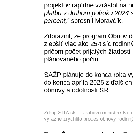
projektov rapídne vzrástol na pr
platbu v druhom polroku 2024 s
percent,“
spresnil Moravčík.
Zdôraznil, že program Obnov do
zlepšiť viac ako 25-tisíc rodi
pričom počet prijatých žiadostí
plánovaného počtu.
SAŽP plánuje do konca roka vyp
do konca apríla 2025 z ďalších
obnovy a odolnosti SR.
Zdroj: SITA.sk -
Tarabovo ministerstvo r
výrazne zrýchlilo proces obnovy rodin