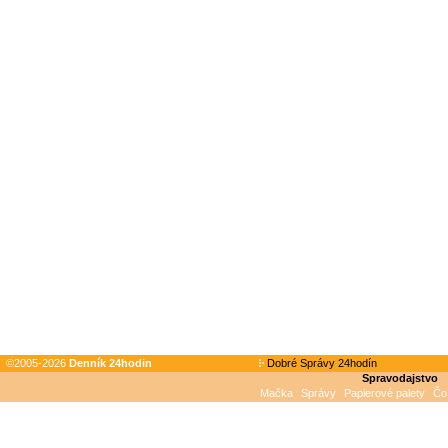
©2005-2026
Denník 24hodin
Dobré Správy 24hodín
Spravodajstvo
Mačka
Správy
Papierové palety
Čo 