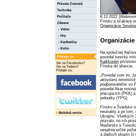
Príroda-Zvieratá
Technika
8.12.2022 (Webnovin
Počítače
Fínsku a očakáva o
Zábava
Organizácie Severoa
Video
Hry
Organizáci
Karikatúry
Kohn
Na spoločnej tlačov
Pridajte sa
povedal turecký min
Kaikkonen
pricestov
Ste na Facebooku?
Fínska do aliancie.
Ste na Twitteri?
Pridajte sa.
„Povedal som im, ž
aktivitami teroristi
podporovateľov vo 
povedal Akar novin
pracujúcich (PKK) 
jednotky (YPG).
Fínsko a Švédsko opu
neutrality a po tom, 
Mobilná verzia
Ukrajinu. Všetkých 3
prizvalo, no ich prís
Maďarsko a Turecko.
nesplnia určité pož
a ďalších skupín či