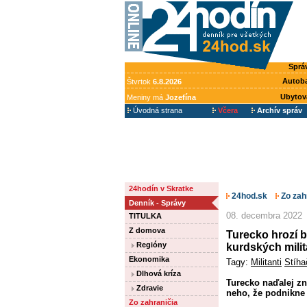
Sprá
Autob
Štvrtok
6.8.2026
Ubytov
Meniny má
Jozefína
Úvodná strana
Včera
Archív správ
24hodín v Skratke
24hod.sk
Zo zah
Denník - Správy
08. decembra 2022
TITULKA
Z domova
Turecko hrozí b
Regióny
kurdských mili
Ekonomika
Tagy:
Militanti
Stíha
Dlhová kríza
Turecko naďalej zn
Zdravie
neho, že podnikne 
Zo zahraničia