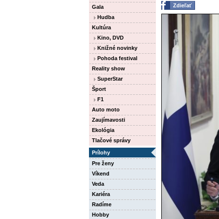
Zdieľať
Gala
Hudba
Kultúra
Kino, DVD
Knižné novinky
Pohoda festival
Reality show
SuperStar
Šport
F1
Auto moto
Zaujímavosti
Ekológia
Tlačové správy
Prílohy
Pre ženy
Víkend
Veda
Kariéra
Radíme
Hobby