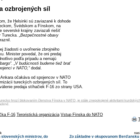
a ozbrojených síl
tom, že Helsinki sú zaviazané k dohode
reckom, Švédskom a Fínskom, na
e severské krajiny zaviazali riešiť
 Turecka.
„Bezpečnostné obavy
aznil.
kej žiadosti o uvoľnenie zbrojného
u. Minister povedal, že oni predaj
dnotlivo podľa prípadu a nemajú
bargo“
.
„V budúcnosti budeme tiež brať
pojenci v NATO,“
dodal.
že Ankara očakáva od spojencov v NATO
nizácii tureckých ozbrojených síl. To
hválenie predaja stíhačiek F-16 zo strany USA.
urecko hrozí blokovaním členstva Fínska v NATO, je stále znepokojené aktivitami kurdských 
adené.
čka F-16
Teroristická organizácia
Vstup Fínska do NATO
ok
nas
ch slovenských ministrov, do
Zo základne v okupovanom Berďansku h