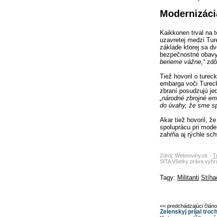
Modernizáci
Kaikkonen trval na 
uzavretej medzi Tu
základe ktorej sa dv
bezpečnostné obavy
berieme vážne,“
zdôr
Tiež hovoril o turec
embarga voči Tureck
zbraní posudzujú je
„národné zbrojné em
do úvahy, že sme s
Akar tiež hovoril, 
spoluprácu pri moder
zahŕňa aj rýchle sc
Zdroj: Webnoviny.sk -
T
SITA Všetky práva vyhr
Tagy:
Militanti
Stíha
<< predchádzajúci člán
Zelenskyj prijal tro