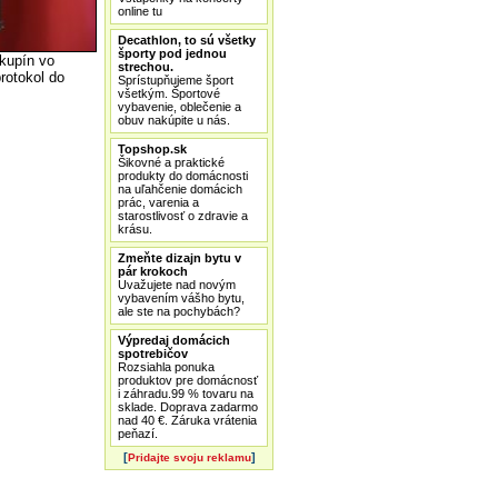
online tu
Decathlon, to sú všetky
športy pod jednou
skupín vo
strechou.
protokol do
Sprístupňujeme šport
všetkým. Športové
vybavenie, oblečenie a
obuv nakúpite u nás.
Topshop.sk
Šikovné a praktické
produkty do domácnosti
na uľahčenie domácich
prác, varenia a
starostlivosť o zdravie a
krásu.
Zmeňte dizajn bytu v
pár krokoch
Uvažujete nad novým
vybavením vášho bytu,
ale ste na pochybách?
Výpredaj domácich
spotrebičov
Rozsiahla ponuka
produktov pre domácnosť
i záhradu.99 % tovaru na
sklade. Doprava zadarmo
nad 40 €. Záruka vrátenia
peňazí.
[
]
Pridajte svoju reklamu