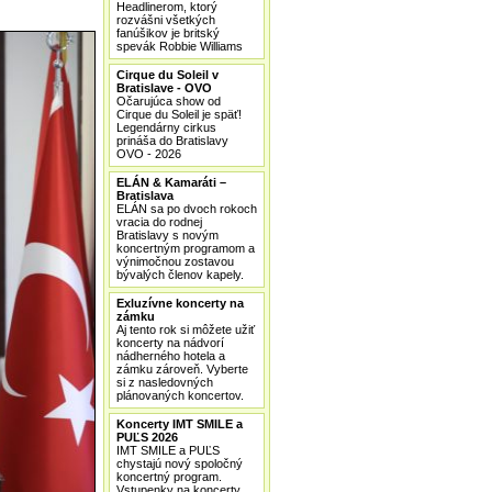
Headlinerom, ktorý
rozvášni všetkých
fanúšikov je britský
spevák Robbie Williams
Cirque du Soleil v
Bratislave - OVO
Očarujúca show od
Cirque du Soleil je späť!
Legendárny cirkus
prináša do Bratislavy
OVO - 2026
ELÁN & Kamaráti –
Bratislava
ELÁN sa po dvoch rokoch
vracia do rodnej
Bratislavy s novým
koncertným programom a
výnimočnou zostavou
bývalých členov kapely.
Exluzívne koncerty na
zámku
Aj tento rok si môžete užiť
koncerty na nádvorí
nádherného hotela a
zámku zároveň. Vyberte
si z nasledovných
plánovaných koncertov.
Koncerty IMT SMILE a
PUĽS 2026
IMT SMILE a PUĽS
chystajú nový spoločný
koncertný program.
Vstupenky na koncerty