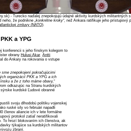
y.sk) - Turecko naďalej znepokojujú údajné aktivity kurdských militantných 
d neho, že podnikne
„konkrétne kroky“
, než Ankara ratifikuje jeho prístupový 
tlantickej zmluvy (NATO)
.
e PKK a YPG
ej konferencii s jeho fínskym kolegom to
ister obrany
Hulusi Akar
.
Antti
al do Ankary na rokovania o vstupe
e sme znepokojení pokračujúcimi
ckých organizácií PKK a YPG a ich
Fínsku a že z toho máme obavy,
“
árom odkazujúc na Stranu kurdských
a sýrske kurdské Ľudové obranné
stili svoju dlhodobú politiku vojenskej
ako ruské sily vo februári napadli
0 členov aliancie ich v lete formálne
tupový protokol zatiaľ neratifikovali
 To hrozí blokovaním ich členstva, ak
iadavky týkajúce sa kurdských militantov
 vývozu zbraní.