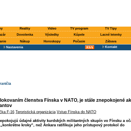
vy
Reality
Video
TV program
TV Tipy
azár
Dovolenka
Výsledky
Kúpele
Lacné letenky
anie
Nákup
Horoskopy
Počasie
Zábava
Kontakt
Nastavenia
raničia
lokovaním členstva Fínska v NATO, je stále znepokojené ak
tantov
čka F-16
Teroristická organizácia
Vstup Fínska do NATO
epokojujú údajné aktivity kurdských militantných skupín vo Fínsku a o
„konkrétne kroky“, než Ankara ratifikuje jeho prístupový protokol do