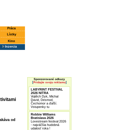
Práca
Lístky
Kino
Inzercia
Sponzorované odkazy
[
]
Pridajte svoju reklamu
LABYRINT FESTIVAL
2026 NITRA
Vojtěch Dyk, Michal
tivitami
David, Desmod,
Čechomor a ďaľší.
Vstupenky tu
Robbie Williams
Bratislava 2026
čakáva od
Lovestream festival 2026
- najväčšia hudobná
udalosť roka !