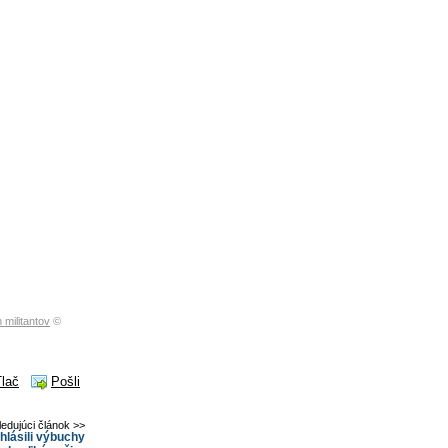
militantov
©
Tlač
Pošli
ledujúci článok >>
lásili výbuchy