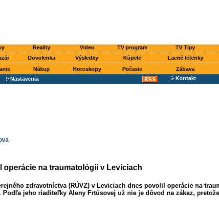
vy
Reality
Video
TV program
TV Tipy
azár
Dovolenka
Výsledky
Kúpele
Lacné letenky
anie
Nákup
Horoskopy
Počasie
Zábava
Kontakt
Nastavenia
ova
 operácie na traumatológii v Leviciach
rejného zdravotníctva (RÚVZ) v Leviciach dnes povolil operácie na trau
 Podľa jeho riaditeľky Aleny Frtúsovej už nie je dôvod na zákaz, pretože 