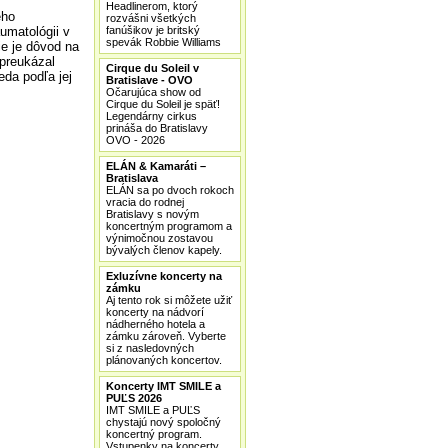
Headlinerom, ktorý
ého
rozvášni všetkých
umatológii v
fanúšikov je britský
spevák Robbie Williams
ie je dôvod na
epreukázal
Cirque du Soleil v
eda podľa jej
Bratislave - OVO
Očarujúca show od
Cirque du Soleil je späť!
Legendárny cirkus
prináša do Bratislavy
OVO - 2026
ELÁN & Kamaráti –
Bratislava
ELÁN sa po dvoch rokoch
vracia do rodnej
Bratislavy s novým
koncertným programom a
výnimočnou zostavou
bývalých členov kapely.
Exluzívne koncerty na
zámku
Aj tento rok si môžete užiť
koncerty na nádvorí
nádherného hotela a
zámku zároveň. Vyberte
si z nasledovných
plánovaných koncertov.
Koncerty IMT SMILE a
PUĽS 2026
IMT SMILE a PUĽS
chystajú nový spoločný
koncertný program.
Vstupenky na koncerty