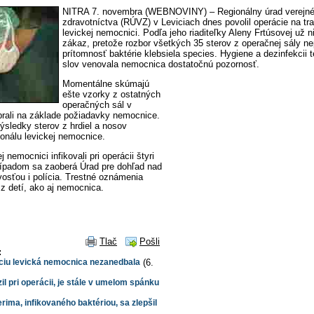
NITRA 7. novembra (WEBNOVINY) – Regionálny úrad verejn
zdravotníctva (RÚVZ) v Leviciach dnes povolil operácie na tra
levickej nemocnici. Podľa jeho riaditeľky Aleny Frtúsovej už n
zákaz, pretože rozbor všetkých 35 sterov z operačnej sály n
prítomnosť baktérie klebsiela species. Hygiene a dezinfekcii t
slov venovala nemocnica dostatočnú pozornosť.
Momentálne skúmajú
ešte vzorky z ostatných
operačných sál v
brali na základe požiadavky nemocnice.
ýsledky sterov z hrdiel a nosov
onálu levickej nemocnice.
 nemocnici infikovali pri operácii štyri
rípadom sa zaoberá Úrad pre dohľad nad
vosťou i polícia. Trestné oznámenia
 z detí, ako aj nemocnica.
Tlač
Pošli
:
ciu levická nemocnica nezanedbala
(6.
il pri operácii, je stále v umelom spánku
ima, infikovaného baktériou, sa zlepšil