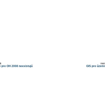
ok
nas
 pre OH 2008 neexistujú
GIS pre územ