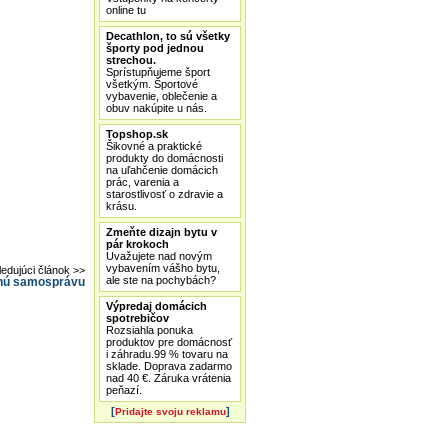
online tu
Decathlon, to sú všetky
športy pod jednou
strechou.
Sprístupňujeme šport
všetkým. Športové
vybavenie, oblečenie a
obuv nakúpite u nás.
Topshop.sk
Šikovné a praktické
produkty do domácnosti
na uľahčenie domácich
prác, varenia a
starostlivosť o zdravie a
krásu.
Zmeňte dizajn bytu v
pár krokoch
Uvažujete nad novým
vybavením vášho bytu,
ledujúci článok >>
ale ste na pochybách?
nú samosprávu
Výpredaj domácich
spotrebičov
Rozsiahla ponuka
produktov pre domácnosť
i záhradu.99 % tovaru na
sklade. Doprava zadarmo
nad 40 €. Záruka vrátenia
peňazí.
[
]
Pridajte svoju reklamu