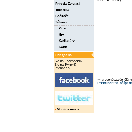
Príroda-Zvieratá
Technika
Počítače
Zábava
Video
Hry
Karikatúry
Kohn
Pridajte sa
Ste na Facebooku?
Ste na Twitteri?
Pridajte sa.
<< predchádzajúci člán
Prominentné ošípané
Mobilná verzia