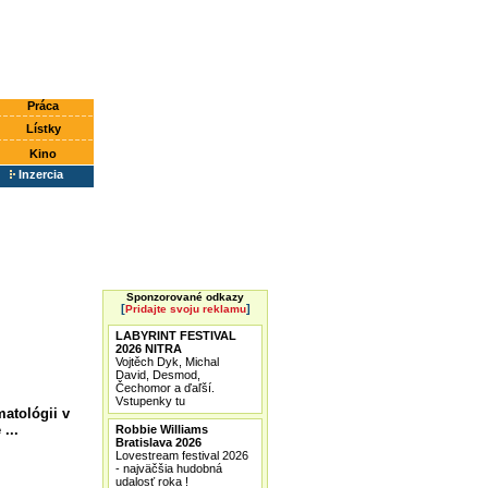
Práca
Lístky
Kino
Inzercia
Sponzorované odkazy
[
]
Pridajte svoju reklamu
LABYRINT FESTIVAL
2026 NITRA
Vojtěch Dyk, Michal
David, Desmod,
Čechomor a ďaľší.
Vstupenky tu
matológii v
...
Robbie Williams
Bratislava 2026
Lovestream festival 2026
- najväčšia hudobná
udalosť roka !