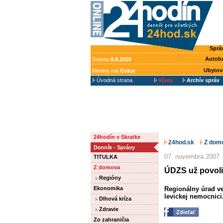
Sprá
Autob
Sobota
8.8.2026
Ubytov
Meniny má
Oskar
Úvodná strana
Včera
Archív správ
24hodín v Skratke
24hod.sk
Z dom
Denník - Správy
07. novembra 2007
TITULKA
Z domova
ÚDZS už povolil
Regióny
Ekonomika
Regionálny úrad ve
levickej nemocnici.
Dlhová kríza
Zdravie
Zdieľať
Zo zahraničia