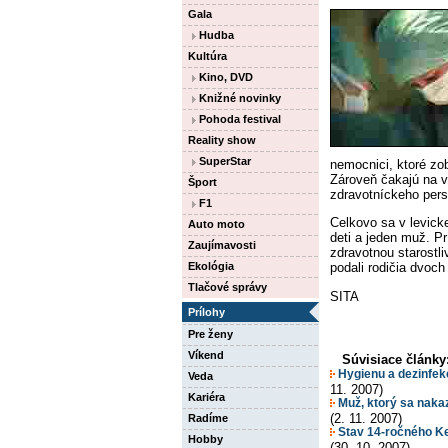
Gala
Hudba
Kultúra
Kino, DVD
Knižné novinky
Pohoda festival
Reality show
SuperStar
nemocnici, ktoré zo
Zároveň čakajú na v
Šport
zdravotníckeho pers
F1
Celkovo sa v levickej
Auto moto
deti a jeden muž. P
Zaujímavosti
zdravotnou starostli
Ekológia
podali rodičia dvoch
Tlačové správy
SITA
Prílohy
Pre ženy
Víkend
Súvisiace články
Hygienu a dezinfek
Veda
11. 2007)
Kariéra
Muž, ktorý sa nakaz
(2. 11. 2007)
Radíme
Stav 14-ročného Ker
Hobby
(30. 10. 2007)