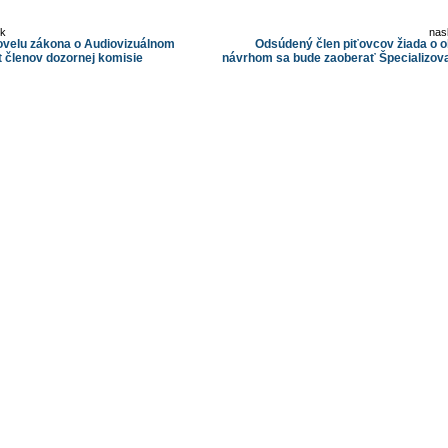
ok
nas
novelu zákona o Audiovizuálnom
Odsúdený člen piťovcov žiada o 
t členov dozornej komisie
návrhom sa bude zaoberať Špecializova