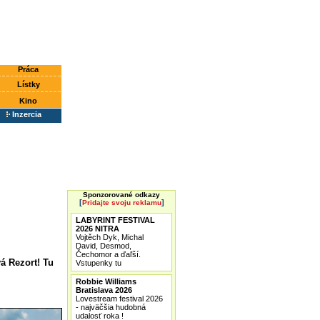
Práca
Lístky
Kino
Inzercia
Sponzorované odkazy
[
]
Pridajte svoju reklamu
LABYRINT FESTIVAL
2026 NITRA
Vojtěch Dyk, Michal
David, Desmod,
Čechomor a ďaľší.
á Rezort! Tu
Vstupenky tu
Robbie Williams
Bratislava 2026
Lovestream festival 2026
- najväčšia hudobná
udalosť roka !