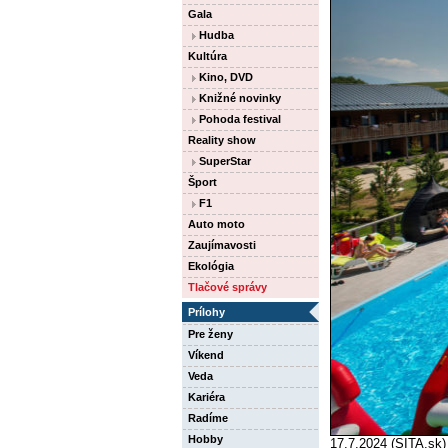
Gala
Hudba
Kultúra
Kino, DVD
Knižné novinky
Pohoda festival
Reality show
SuperStar
Šport
F1
Auto moto
Zaujímavosti
Ekológia
Tlačové správy
Prílohy
Pre ženy
Víkend
Veda
Kariéra
Radíme
Hobby
17.7.2024 (SITA.sk)