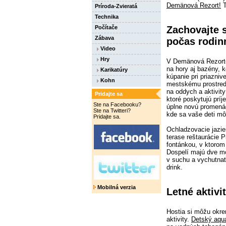
Demänová Rezort!
T
Príroda-Zvieratá
Technika
Zachovajte s
Počítače
Zábava
počas rodin
Video
Hry
V Demänová Rezorte
na hory aj bazény, 
Karikatúry
kúpanie pri priazni
Kohn
mestskému prostredi
na oddych a aktivity
Pridajte sa
ktoré poskytujú prí
Ste na Facebooku?
úplne novú promená
Ste na Twitteri?
kde sa vaše deti mô
Pridajte sa.
Ochladzovacie jazier
terase reštaurácie P
fontánkou, v ktorom
Dospelí majú dve mo
v suchu a vychutnať
drink.
Mobilná verzia
Letné aktiv
Hostia si môžu okre
aktivity.
Detský aqu