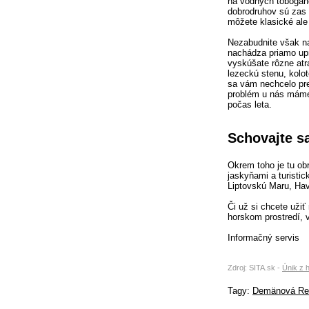
na vodných tobogán
dobrodruhov sú zas 
môžete klasické ale 
Nezabudnite však na
nachádza priamo upr
vyskúšate rôzne atr
lezeckú stenu, kolot
sa vám nechcelo pre
problém u nás má
počas leta.
Schovajte s
Okrem toho je tu obr
jaskyňami a turistic
Liptovskú Maru, Hav
Či už si chcete užiť
horskom prostredí, 
Informačný servis
Zdroj: SITA.sk -
Únik z 
Tagy:
Demänová Re