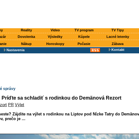
vy
Reality
Video
TV program
TV Tipy
azár
Dovolenka
Výsledky
Kúpele
Lacné letenky
anie
Nákup
Horoskopy
Počasie
Zábava
Kontakt
Nastavenia
é správy
: Príďte sa schladiť s rodinkou do Demänová Rezort
zort
PR
Výlet
este? Zájdite na výlet s rodinkou na Liptov pod Nízke Tatry do Demänov
, prečo je ...