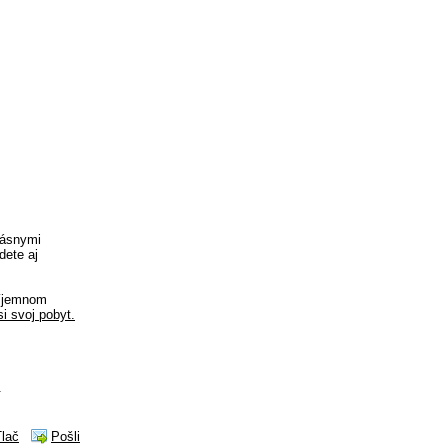
krásnymi
dete aj
ríjemnom
si svoj pobyt.
.
Tlač
Pošli