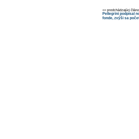
<< predchádzajúci člán
Pellegrini podpísal 
fonde, zvýši sa poče