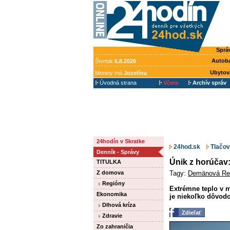
Sprá
Autob
Štvrtok
6.8.2026
Ubytov
Meniny má
Jozefína
Úvodná strana
Včera
Archív správ
24hodín v Skratke
24hod.sk
Tlačov
Denník - Správy
Únik z horúčav
TITULKA
Tagy:
Demänová Re
Z domova
Regióny
Extrémne teplo v m
Ekonomika
je niekoľko dôvodov
Dlhová kríza
Zdieľať
Zdravie
Zo zahraničia