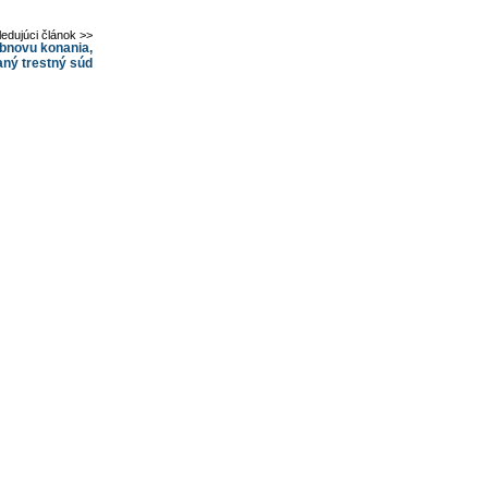
ledujúci článok >>
obnovu konania,
ný trestný súd