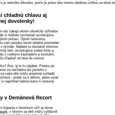
u je niekoľko dôvodov, prečo je práve toto miesto ideálnou voľbou na letnú d
i chladnú chlavu aj
nej dovolenky!
 vás čakajú okrem skvelchý výhľadov
kde si môžete vychutnať osviežujúce
vejšom počasí. Oproti horúcemu
u vám ponúka rezort ideálne prostredie
 v prírode. Nájdete tu dostatok stromov,
jemný tieň, osviežujúce vodné hmly a
du s vodnými kaskádami a tryskami,
žu čľapkať od rána do večera.
ko? Áno, aj to tu nájdete. Priamo pri
inus sa nachádza bio jazierko s
 sa vaše deti môžu príjemne schladiť.
žnosti - pridať sa k deťom, alebo ostať
 si napríklad ľadovú kávu či orosený
ity v Demänová Rezort
m kúpania v bazénoch užiť aj rôzne
apark
, v ktorom sa deti môžu vyblázniť