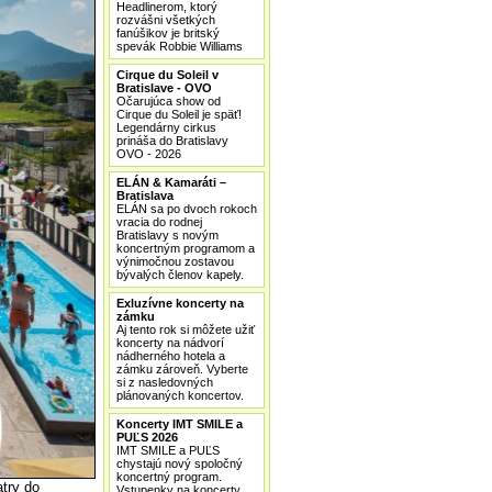
Headlinerom, ktorý
rozvášni všetkých
fanúšikov je britský
spevák Robbie Williams
Cirque du Soleil v
Bratislave - OVO
Očarujúca show od
Cirque du Soleil je späť!
Legendárny cirkus
prináša do Bratislavy
OVO - 2026
ELÁN & Kamaráti –
Bratislava
ELÁN sa po dvoch rokoch
vracia do rodnej
Bratislavy s novým
koncertným programom a
výnimočnou zostavou
bývalých členov kapely.
Exluzívne koncerty na
zámku
Aj tento rok si môžete užiť
koncerty na nádvorí
nádherného hotela a
zámku zároveň. Vyberte
si z nasledovných
plánovaných koncertov.
Koncerty IMT SMILE a
PUĽS 2026
IMT SMILE a PUĽS
chystajú nový spoločný
koncertný program.
atry do
Vstupenky na koncerty