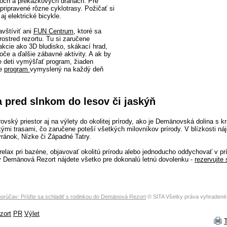
och a prekážkových dráhach. Pre
pripravené rôzne cyklotrasy. Požičať si
aj elektrické bicykle.
vštíviť ani
FUN Centrum
, ktoré sa
ostred rezortu. Tu si zaručene
akcie ako 3D bludisko, skákací hrad,
oče a ďalšie zábavné aktivity. A ak by
 deti vymýšľať program, žiaden
me
program
vymyslený na každý deň
a pred slnkom do lesov či jaskýň
ovský priestor aj na výlety do okolitej prírody, ako je Demänovská dolina s 
kými trasami, čo zaručene poteší všetkých milovníkov prírody. V blízkosti náj
ránok, Nízke či Západné Tatry.
 relax pri bazéne, objavovať okolitú prírodu alebo jednoducho oddychovať v p
v Demänová Rezort nájdete všetko pre dokonalú letnú dovolenku -
rezervujte 
horúčav: Príďte sa schladiť s rodinkou do Demänová Rezort
© SITA Všetky práva vyhradené
zort
PR
Výlet