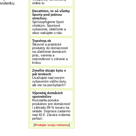
ovolenku.
online tu
Decathlon, to sú všetky
športy pod jednou
strechou.
Sprístupňujeme šport
všetkým. Športové
vybavenie, oblečenie a
obuv nakúpite u nás.
Topshop.sk
Šikovné a praktické
produkty do domácnosti
na uľahčenie domácich
prác, varenia a
starostlivosť o zdravie a
krásu.
Zmeňte dizajn bytu v
pár krokoch
Uvažujete nad novým
vybavením vášho bytu,
ale ste na pochybách?
Výpredaj domácich
spotrebičov
Rozsiahla ponuka
produktov pre domácnosť
i záhradu.99 % tovaru na
sklade. Doprava zadarmo
nad 40 €. Záruka vrátenia
peňazí.
[
]
Pridajte svoju reklamu