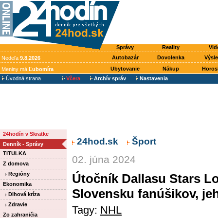
Správy
Reality
Vid
Autobazár
Dovolenka
Výsl
Nedeľa
9.8.2026
Ubytovanie
Nákup
Horos
Meniny má
Ľubomíra
Úvodná strana
Včera
Archív správ
Nastavenia
24hodín v Skratke
24hod.sk
Šport
Denník - Správy
TITULKA
02. júna 2024
Z domova
Regióny
Útočník Dallasu Stars 
Ekonomika
Slovensku fanúšikov, je
Dlhová kríza
Zdravie
Tagy:
NHL
Zo zahraničia