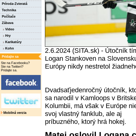
Príroda-Zvieratá
Technika
Počítače
Zábava
Video
Hry
Karikatúry
Kohn
2.6.2024 (SITA.sk) - Útočník 
Pridajte sa
Logan Stankoven na Slovensku 
Ste na Facebooku?
Európy nikdy nestretol žiadneh
Ste na Twitteri?
Pridajte sa.
Dvadsaťjedenročný útočník, kt
sa narodil v Kamloops v Britske
Kolumbii, má však v Európe ni
svoj vlastný fanklub, ale aj
Mobilná verzia
príbuzného, ​​ktorý hrá hokej.
Matej oslovil Logana 