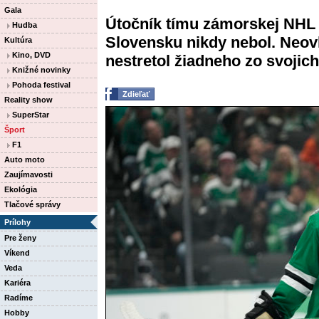
Gala
Útočník tímu zámorskej NHL 
Hudba
Slovensku nikdy nebol. Neovl
Kultúra
Kino, DVD
nestretol žiadneho zo svojich 
Knižné novinky
Pohoda festival
Zdieľať
Reality show
SuperStar
Šport
F1
Auto moto
Zaujímavosti
Ekológia
Tlačové správy
Prílohy
Pre ženy
Víkend
Veda
Kariéra
Radíme
Hobby