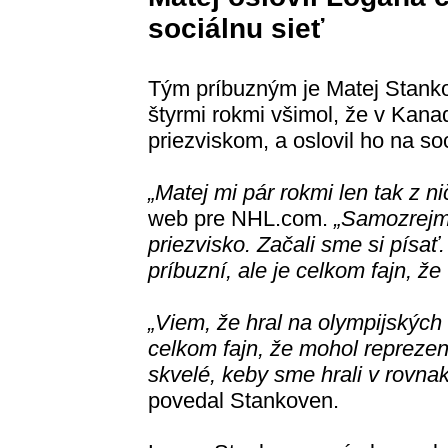
sociálnu sieť
Tým príbuzným je Matej Stankov
štyrmi rokmi všimol, že v Kana
priezviskom, a oslovil ho na so
„Matej mi pár rokmi len tak z ni
web pre NHL.com.
„Samozrejm
priezvisko. Začali sme si písa
príbuzní, ale je celkom fajn, že
„Viem, že hral na olympijských
celkom fajn, že mohol repreze
skvelé, keby sme hrali v rovnake
povedal Stankoven.