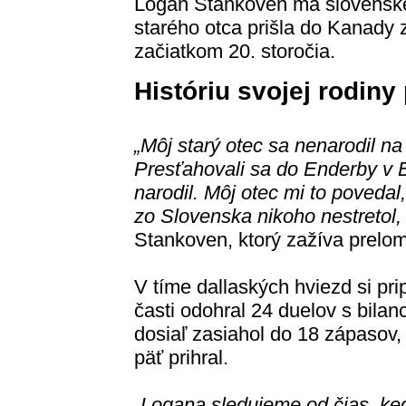
Logan Stankoven má slovenské 
starého otca prišla do Kanady
začiatkom 20. storočia.
Históriu svojej rodiny
„Môj starý otec sa nenarodil na
Presťahovali sa do Enderby v B
narodil. Môj otec mi to poveda
zo Slovenska nikoho nestretol,
Stankoven, ktorý zažíva prelo
V tíme dallaských hviezd si pri
časti odohral 24 duelov s bila
dosiaľ zasiahol do 18 zápasov, p
päť prihral.
„Logana sledujeme od čias, ke