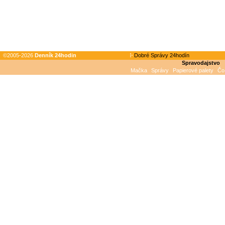
©2005-2026
Denník 24hodin
Dobré Správy 24hodín
Spravodajstvo
Mačka
Správy
Papierové palety
Čo 