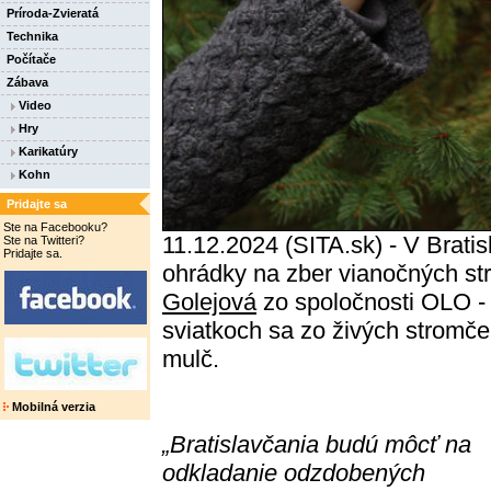
Príroda-Zvieratá
Technika
Počítače
Zábava
Video
Hry
Karikatúry
Kohn
Pridajte sa
Ste na Facebooku?
11.12.2024 (SITA.sk) - V Brati
Ste na Twitteri?
Pridajte sa.
ohrádky na zber vianočných st
Golejová
zo spoločnosti OLO - 
sviatkoch sa zo živých stromče
mulč.
Mobilná verzia
„Bratislavčania budú môcť na
odkladanie odzdobených