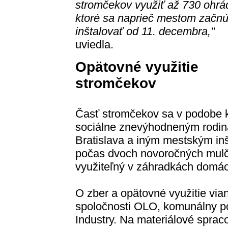
stromčekov využiť až 730 ohrá
ktoré sa naprieč mestom začn
inštalovať od 11. decembra,"
uviedla.
Opätovné využitie
stromčekov
Časť stromčekov sa v podobe kn
sociálne znevýhodneným rodin
Bratislava a iným mestským inš
počas dvoch novoročných mulč
využiteľný v záhradkách domác
O zber a opätovné využitie vi
spoločnosti OLO, komunálny p
Industry. Na materiálové sprac