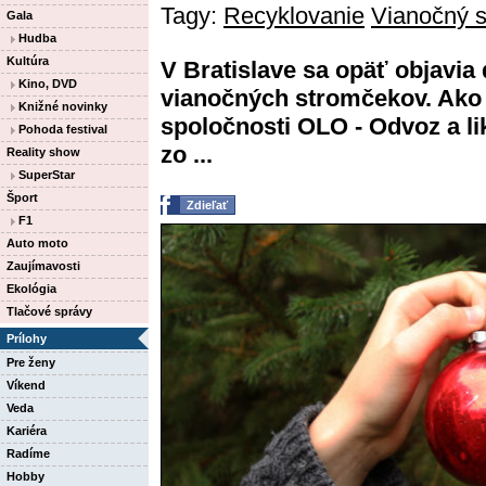
Tagy:
Recyklovanie
Vianočný 
Gala
Hudba
Kultúra
V Bratislave sa opäť objavia
Kino, DVD
vianočných stromčekov. Ako 
Knižné novinky
spoločnosti OLO - Odvoz a li
Pohoda festival
zo ...
Reality show
SuperStar
Šport
Zdieľať
F1
Auto moto
Zaujímavosti
Ekológia
Tlačové správy
Prílohy
Pre ženy
Víkend
Veda
Kariéra
Radíme
Hobby