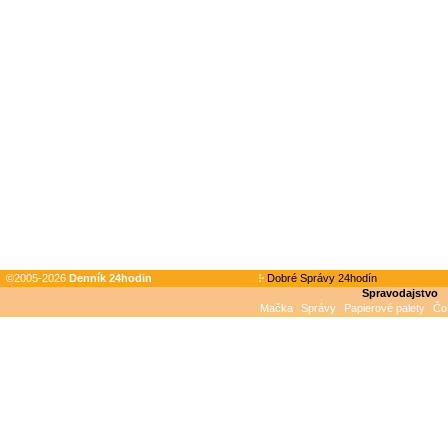
©2005-2026
Denník 24hodin
Dobré Správy 24hodín
Spravodajstvo
Mačka
Správy
Papierové palety
Čo 