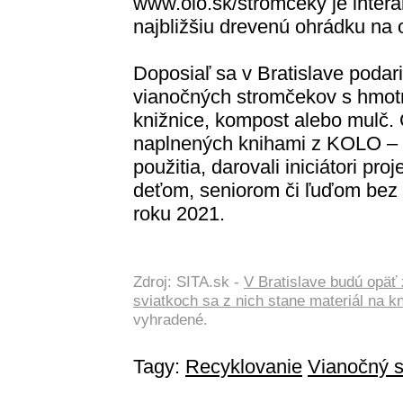
www.olo.sk/stromceky je inter
najbližšiu drevenú ohrádku na
Doposiaľ sa v Bratislave podari
vianočných stromčekov s hmotno
knižnice, kompost alebo mulč. 
naplnených knihami z KOLO – 
použitia, darovali iniciátori pr
deťom, seniorom či ľuďom bez 
roku 2021.
Zdroj: SITA.sk -
V Bratislave budú opäť
sviatkoch sa z nich stane materiál na kn
vyhradené.
Tagy:
Recyklovanie
Vianočný 