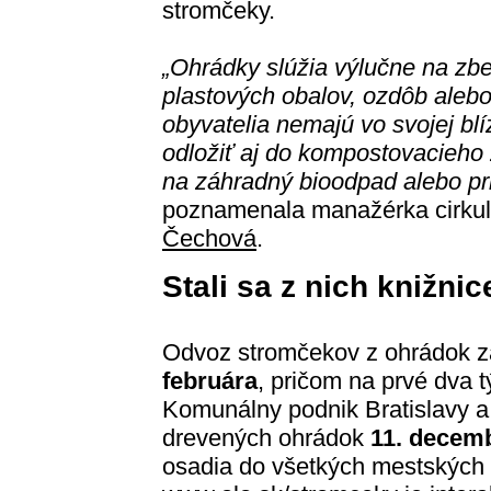
stromčeky.
„Ohrádky slúžia výlučne na zb
plastových obalov, ozdôb alebo
obyvatelia nemajú vo svojej bl
odložiť aj do kompostovacieho
na záhradný bioodpad alebo pr
poznamenala manažérka cirku
Čechová
.
Stali sa z nich knižni
Odvoz stromčekov z ohrádok 
februára
, pričom na prvé dva t
Komunálny podnik Bratislavy a
drevených ohrádok
11. decem
osadia do všetkých mestských 