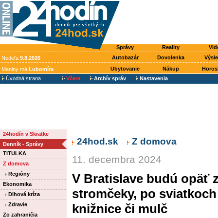
Správy
Reality
Vid
Autobazár
Dovolenka
Výsl
Nedeľa
9.8.2026
Ubytovanie
Nákup
Horos
Meniny má
Ľubomíra
Úvodná strana
Včera
Archív správ
Nastavenia
24hodín v Skratke
24hod.sk
Z domova
Denník - Správy
TITULKA
11. decembra 2024
Z domova
Regióny
V Bratislave budú opäť z
Ekonomika
stromčeky, po sviatkoch 
Dlhová kríza
Zdravie
knižnice či mulč
Zo zahraničia