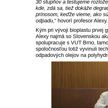
30 stupňov a testujeme rozlože
kde, zdá sa, tiež dokáže degr
prínosom, keďže vieme, ako sú
odpadu
,“ hovorí profesor Alexy.
Kým pri vývoji bioplastu prvej 
Alexy najmä so Slovenskou aka
spolupracuje s VUT Brno, tamo
spoločnosťou totiž vyvinuli te
odpadových olejov na polyhydro