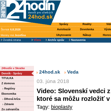
Správy
Reality
Vid
Autobazár
Dovolenka
Výsl
Štvrtok
6.8.2026
Ubytovanie
Nákup
Horos
Meniny má
Jozefína
Úvodná strana
Včera
Archív správ
Nastavenia
24hodín v Skratke
24hod.sk
Veda
Denník - Správy
TITULKA
03. júna 2018
Z domova
Regióny
Video: Slovenskí vedci z
Ekonomika
ktoré sa môžu rozložiť v
Dlhová kríza
Zdravie
Tagy:
bioplasty
Zo zahraničia