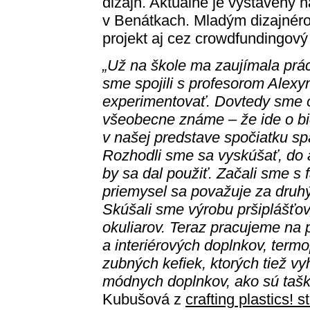
dizajn. Aktuálne je vystavený n
v Benátkach. Mladým dizajnéro
projekt aj cez crowdfundingový 
„Už na škole ma zaujímala prá
sme spojili s profesorom Alex
experimentovať. Dovtedy sme o 
všeobecne známe – že ide o bi
v našej predstave spočiatku sp
Rozhodli sme sa vyskúšať, do a
by sa dal použiť. Začali sme 
priemysel sa považuje za druhý
Skúšali sme výrobu pršiplášťo
okuliarov
. Teraz pracujeme na 
a interiérových doplnkov, term
zubných kefiek, ktorých tiež v
módnych doplnkov, ako sú tašky 
Kubušová z
crafting plastics! s