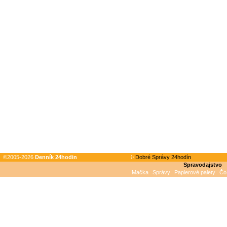
©2005-2026
Denník 24hodin
Dobré Správy 24hodín
Spravodajstvo
Mačka
Správy
Papierové palety
Čo 