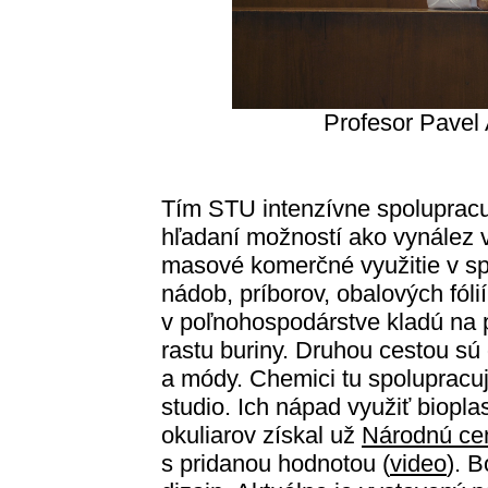
Profesor Pavel
Tím STU intenzívne spolupracuje
hľadaní možností ako vynález vy
masové komerčné využitie v sp
nádob, príborov, obalových fólií
v poľnohospodárstve kladú na po
rastu buriny. Druhou cestou sú o
a módy. Chemici tu spolupracujú
studio. Ich nápad využiť biopla
okuliarov získal už
Národnú cen
s pridanou hodnotou (
video
). 