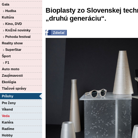
Gala
Bioplasty zo Slovenskej techn
Hudba
„druhú generáciu“.
Kultúra
Kino, DVD
Knižné novinky
Zdieľať
Pohoda festival
Reality show
SuperStar
Šport
F1
Auto moto
Zaujímavosti
Ekológia
Tlačové správy
Prílohy
Pre ženy
Víkend
Veda
Kariéra
Radíme
Hobby