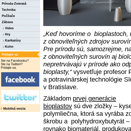
Príroda-Zvieratá
Technika
Počítače
Zábava
Video
„Keď hovoríme o bioplastoch,
Hry
z obnoviteľných zdrojov surovín
Karikatúry
Kohn
Pre prírodu sú, samozrejme, najp
Pridajte sa
z obnoviteľných surovín aj biolo
Ste na Facebooku?
nepretrvávajú v prírode ako od
Ste na Twitteri?
Pridajte sa.
bioplasty,“
vysvetľuje profesor 
a potravinárskej technológie Sl
v Bratislave.
Základom
prvej generácie
bioplastov
sú dve zložky – kyse
Mobilná verzia
polymliečna, ktorá sa vyrába z
škrobu a polyhydroxybutyrát –
rovnako biomateriál, produkov