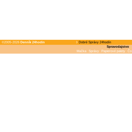
©2005-2026
Denník 24hodin
Dobré Správy 24hodín
Spravodajstvo
Mačka
Správy
Papierové palety
Čo 