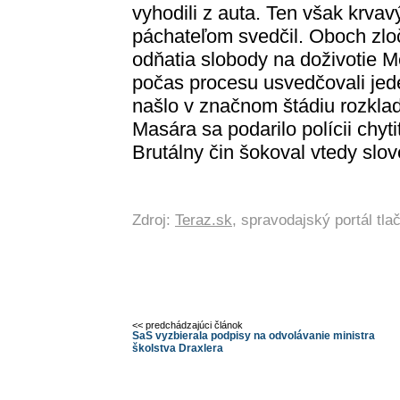
vyhodili z auta. Ten však krvav
páchateľom svedčil. Oboch zloč
odňatia slobody na doživotie M
počas procesu usvedčovali jed
našlo v značnom štádiu rozkla
Masára sa podarilo polícii chyt
Brutálny čin šokoval vtedy slo
Zdroj:
Teraz.sk
, spravodajský portál tl
<< predchádzajúci článok
SaS vyzbierala podpisy na odvolávanie ministra
školstva Draxlera