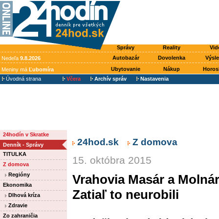
Správy
Reality
Vid
Autobazár
Dovolenka
Výsl
Nedeľa
9.8.2026
Ubytovanie
Nákup
Horos
Meniny má
Ľubomíra
Úvodná strana
Včera
Archív správ
Nastavenia
24hodín v Skratke
24hod.sk
Z domova
Denník - Správy
TITULKA
15. októbra 2015
Z domova
Regióny
Vrahovia Masár a Molnár
Ekonomika
Zatiaľ to neurobili
Dlhová kríza
Zdravie
Zo zahraničia