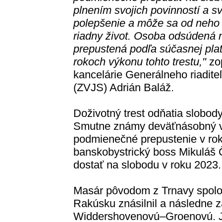
plnením svojich povinností a s
polepšenie a môže sa od neho 
riadny život. Osoba odsúdená 
prepustená podľa súčasnej plat
rokoch výkonu tohto trestu,"
zo
kancelárie Generálneho riaditeľ
(ZVJS) Adrián Baláž.
Doživotný trest odňatia slobo
Smutne známy deväťnásobný v
podmienečné prepustenie v rok
banskobystrický boss Mikuláš 
dostať na slobodu v roku 2023.
Masár pôvodom z Trnavy spolo
Rakúsku znásilnil a následne z
Widdershovenovú–Groenovú. Jej