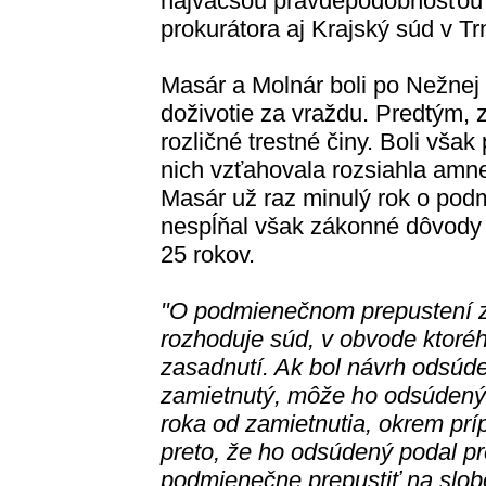
najväčšou pravdepodobnosťou 
prokurátora aj Krajský súd v Tr
Masár a Molnár boli po Nežnej r
doživotie za vraždu. Predtým, 
rozličné trestné činy. Boli vša
nich vzťahovala rozsiahla amn
Masár už raz minulý rok o pod
nespĺňal však zákonné dôvody
25 rokov.
"O podmienečnom prepustení z 
rozhoduje súd, v obvode ktoréh
zasadnutí. Ak bol návrh odsú
zamietnutý, môže ho odsúdený 
roka od zamietnutia, okrem prí
preto, že ho odsúdený podal 
podmienečne prepustiť na slob