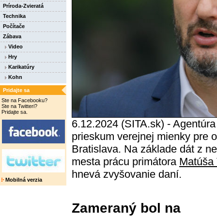
Príroda-Zvieratá
Technika
Počítače
Zábava
Video
Hry
Karikatúry
Kohn
Pridajte sa
Ste na Facebooku?
Ste na Twitteri?
Pridajte sa.
6.12.2024 (SITA.sk) - Agentúr
prieskum verejnej mienky pre 
Bratislava. Na základe dát z n
mesta prácu primátora
Matúša 
hnevá zvyšovanie daní.
Mobilná verzia
Zameraný bol na