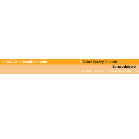
©2005-2026
Denník 24hodin
Dobré Správy 24hodín
Spravodajstvo
Mačka
Správy
Papierové palety
Čo 