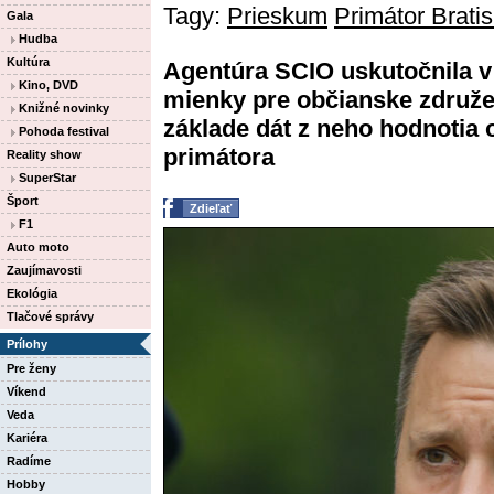
Tagy:
Prieskum
Primátor Bratis
Gala
Hudba
Kultúra
Agentúra SCIO uskutočnila v
Kino, DVD
mienky pre občianske združe
Knižné novinky
základe dát z neho hodnotia 
Pohoda festival
primátora
Reality show
SuperStar
Šport
Zdieľať
F1
Auto moto
Zaujímavosti
Ekológia
Tlačové správy
Prílohy
Pre ženy
Víkend
Veda
Kariéra
Radíme
Hobby