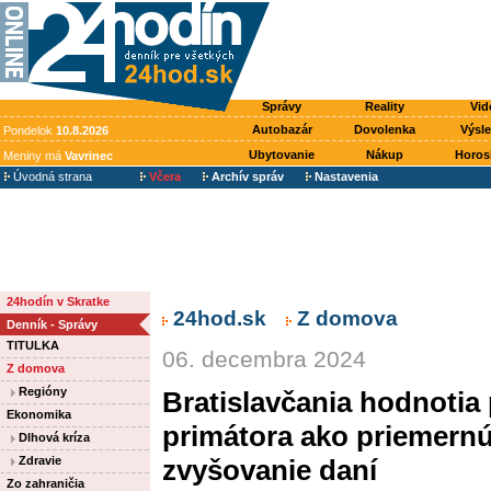
Správy
Reality
Vid
Autobazár
Dovolenka
Výsl
Pondelok
10.8.2026
Ubytovanie
Nákup
Horos
Meniny má
Vavrinec
Úvodná strana
Včera
Archív správ
Nastavenia
24hodín v Skratke
24hod.sk
Z domova
Denník - Správy
TITULKA
06. decembra 2024
Z domova
Regióny
Bratislavčania hodnotia 
Ekonomika
primátora ako priemernú
Dlhová kríza
Zdravie
zvyšovanie daní
Zo zahraničia