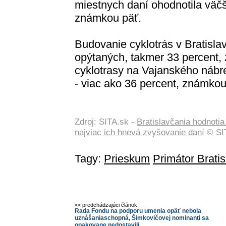
miestnych daní ohodnotila väč
známkou päť.
Budovanie cyklotrás v Bratisla
opýtaných, takmer 33 percent, 
cyklotrasy na Vajanského nábr
- viac ako 36 percent, známkou
Zdroj: SITA.sk -
Bratislavčania hodnotia
najviac ich hnevá zvyšovanie daní
© SIT
Tagy:
Prieskum
Primátor Bratis
<< predchádzajúci článok
Rada Fondu na podporu umenia opäť nebola
uznášaniaschopná, Šimkovičovej nominanti sa
opakovane nedostavili