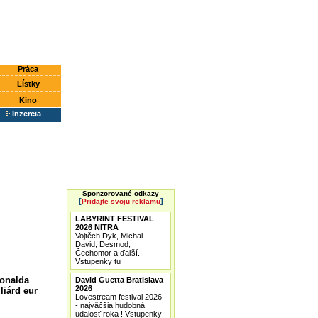
Práca
Lístky
Kino
Inzercia
Sponzorované odkazy
[
]
Pridajte svoju reklamu
LABYRINT FESTIVAL
2026 NITRA
Vojtěch Dyk, Michal
David, Desmod,
Čechomor a ďaľší.
Vstupenky tu
Donalda
David Guetta Bratislava
2026
liárd eur
Lovestream festival 2026
- najväčšia hudobná
udalosť roka ! Vstupenky