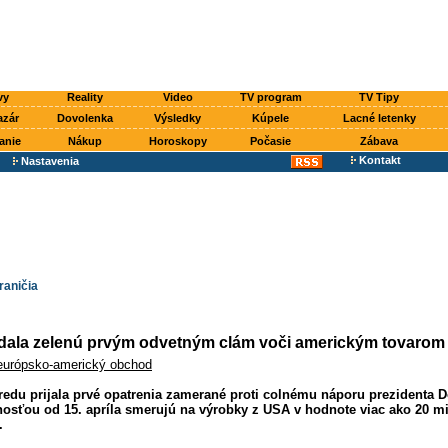
vy
Reality
Video
TV program
TV Tipy
azár
Dovolenka
Výsledky
Kúpele
Lacné letenky
anie
Nákup
Horoskopy
Počasie
Zábava
Kontakt
Nastavenia
raničia
dala zelenú prvým odvetným clám voči americkým tovarom
európsko-americký obchod
redu prijala prvé opatrenia zamerané proti colnému náporu prezidenta 
nosťou od 15. apríla smerujú na výrobky z USA v hodnote viac ako 20 mi
.