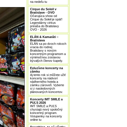
na nedeľu tu
Cirque du Soleil v
Bratislave - OVO
Očarujúca show od
Cirque du Soleil je späť!
Legendárny cirkus
prináša do Bratislavy
OVO - 2026
ELÁN & Kamaráti –
Bratislava
ELÁN sa po dvoch rokoch
vracia do rodnej
Bratislavy s novým
koncertným programom a
výnimočnou zostavou
bývalých členov kapely.
Exluzívne koncerty na
zámku
Aj tento rok si môžete užiť
koncerty na nádvorí
nádherného hotela a
zámku zároveň. Vyberte
si z nasledovných
plánovaných koncertov.
Koncerty IMT SMILE a
PUĽS 2026
IMT SMILE a PUĽS
chystajú nový spoločný
koncertný program.
Vstupenky na koncerty
online tu