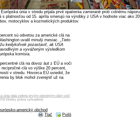
 Európska únia v stredu prijala prvé opatrenia zamerané proti colnému náporu
 s platnosťou od 15. apríla smerujú na výrobky z USA v hodnote viac ako 20 
bov, motocyklov a kozmetických produktov.
 percent sú odvetou za americké clá na
 Washington uvalil minulý mesiac. „
Tieto
ôžu kedykoľvek pozastaviť, ak USA
pravodlivým a vyváženým výsledkom
urópska komisia.
-percentné clá na dovoz áut z EÚ a voči
é recipročné clá vo výške 20 percent,
atnosti v stredu. Hovorca EÚ uviedol, že
trenia by blok mohol zverejniť už na
a únia dala zelenú prvým odvetným clám voči
ITA Všetky práva vyhradené.
európsko-americký obchod
Tlač
Pošli