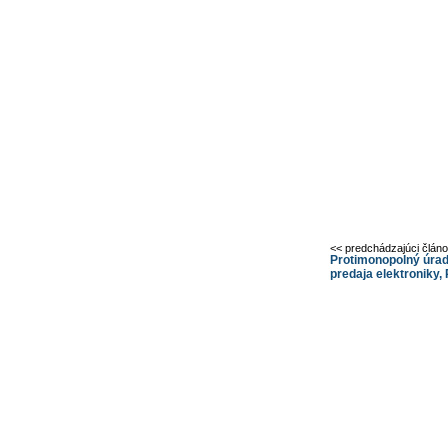
<< predchádzajúci člán
Protimonopolný úrad 
predaja elektroniky