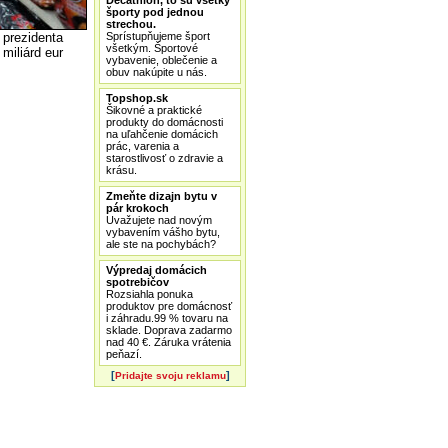
Decathlon, to sú všetky
športy pod jednou
strechou.
Sprístupňujeme šport
 prezidenta
všetkým. Športové
miliárd eur
vybavenie, oblečenie a
obuv nakúpite u nás.
Topshop.sk
Šikovné a praktické
produkty do domácnosti
na uľahčenie domácich
prác, varenia a
starostlivosť o zdravie a
krásu.
Zmeňte dizajn bytu v
pár krokoch
Uvažujete nad novým
vybavením vášho bytu,
ale ste na pochybách?
Výpredaj domácich
spotrebičov
Rozsiahla ponuka
produktov pre domácnosť
i záhradu.99 % tovaru na
sklade. Doprava zadarmo
nad 40 €. Záruka vrátenia
peňazí.
[
]
Pridajte svoju reklamu