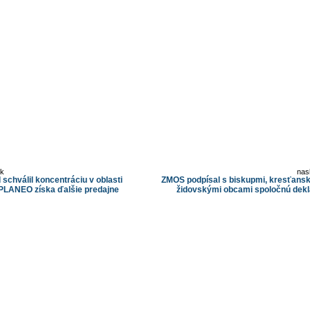
ok
nas
schválil koncentráciu v oblasti
ZMOS podpísal s biskupmi, kresťansk
, PLANEO získa ďalšie predajne
židovskými obcami spoločnú dekl