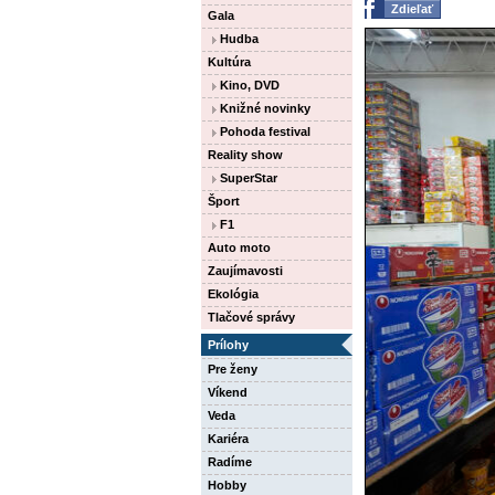
Zdieľať
Gala
Hudba
Kultúra
Kino, DVD
Knižné novinky
Pohoda festival
Reality show
SuperStar
Šport
F1
Auto moto
Zaujímavosti
Ekológia
Tlačové správy
Prílohy
Pre ženy
Víkend
Veda
Kariéra
Radíme
Hobby