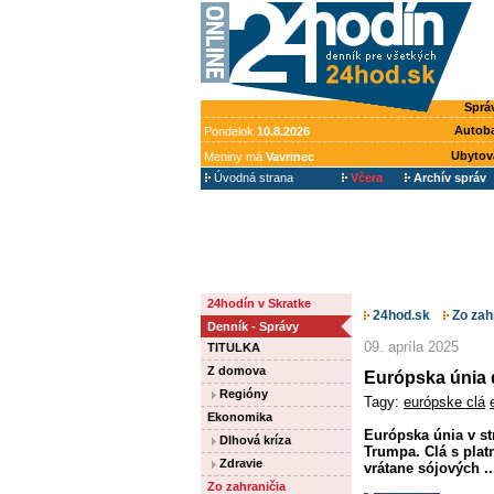
Sprá
Autob
Pondelok
10.8.2026
Ubytov
Meniny má
Vavrinec
Úvodná strana
Včera
Archív správ
24hodín v Skratke
24hod.sk
Zo zah
Denník - Správy
09. apríla 2025
TITULKA
Z domova
Európska únia 
Regióny
Tagy:
európske clá
Ekonomika
Európska únia v st
Dlhová kríza
Trumpa. Clá s plat
Zdravie
vrátane sójových ..
Zo zahraničia