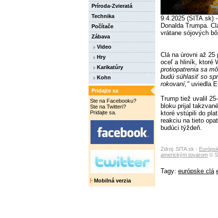
Príroda-Zvieratá
Technika
9.4.2025 (SITA.sk) -
Donalda Trumpa. Clá
Počítače
vrátane sójových bô
Zábava
Video
Clá na úrovni až 25
Hry
oceľ a hliník, ktoré
Karikatúry
protiopatrenia sa m
budú súhlasiť so s
Kohn
rokovaní,"
uviedla E
Pridajte sa
Trump tiež uvalil 25
Ste na Facebooku?
bloku prijal takzvan
Ste na Twitteri?
Pridajte sa.
ktoré vstúpili do pl
reakciu na tieto opa
budúci týždeň.
Zdroj: SITA.sk -
Európsk
americkým tovarom
© S
Tagy:
európske clá
Mobilná verzia