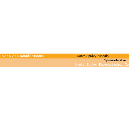
©2005-2026
Denník 24hodin
Dobré Správy 24hodín
Spravodajstvo
Mačka
Správy
Papierové palety
Čo 