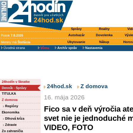
Správy
Reality
Vid
Autobazár
Dovolenka
Výsl
Piatok
7.8.2026
Ubytovanie
Nákup
Horos
Meniny má
Štefánia
Úvodná strana
Včera
Archív správ
Nastavenia
24hodín v Skratke
24hod.sk
Z domova
Denník - Správy
TITULKA
16. mája 2026
Z domova
Regióny
Fico sa v deň výročia at
Ekonomika
svet nie je jednoduché m
Dlhová kríza
Zdravie
VIDEO, FOTO
Zo zahraničia