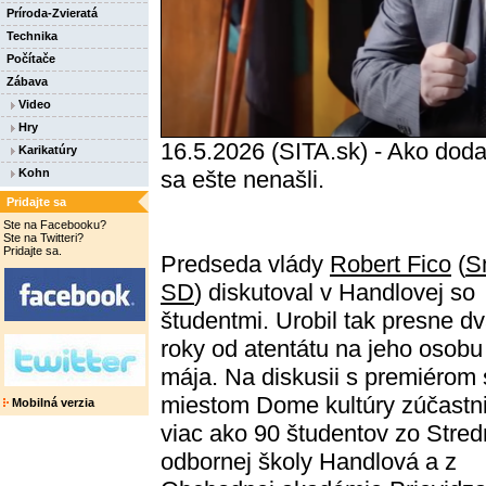
Príroda-Zvieratá
Technika
Počítače
Zábava
Video
Hry
16.5.2026 (SITA.sk) - Ako dodal
Karikatúry
Kohn
sa ešte nenašli.
Pridajte sa
Ste na Facebooku?
Ste na Twitteri?
Pridajte sa.
Predseda vlády
Robert Fico
(
S
SD
) diskutoval v Handlovej so
študentmi. Urobil tak presne d
roky od atentátu na jeho osobu
mája. Na diskusii s premiérom 
miestom Dome kultúry zúčastni
Mobilná verzia
viac ako 90 študentov zo Stred
odbornej školy Handlová a z