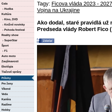
Tagy:
Ficova vláda 2023 - 202
Gala
Vojna na Ukrajine
Hudba
Kultúra
Kino, DVD
Ako dodal, staré pravidlá už 
Knižné novinky
Predseda vlády Robert Fico (
Pohoda festival
Reality show
SuperStar
Zdieľať
Šport
F1
Auto moto
Zaujímavosti
Ekológia
Tlačové správy
Prílohy
Pre ženy
Víkend
Veda
Kariéra
Radíme
Hobby