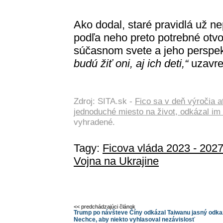
Ako dodal, staré pravidlá už ne
podľa neho preto potrebné otvo
súčasnom svete a jeho perspek
budú žiť oni, aj ich deti,“
uzavrel
Zdroj: SITA.sk -
Fico sa v deň výročia at
jednoduché miesto na život, odkázal 
vyhradené.
Tagy:
Ficova vláda 2023 - 202
Vojna na Ukrajine
<< predchádzajúci článok
Trump po návšteve Číny odkázal Taiwanu jasný odka
Nechce, aby niekto vyhlasoval nezávislosť