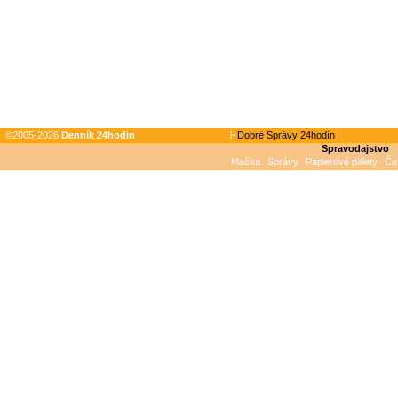
©2005-2026
Denník 24hodin
Dobré Správy 24hodín
Spravodajstvo
Mačka
Správy
Papierové palety
Čo 