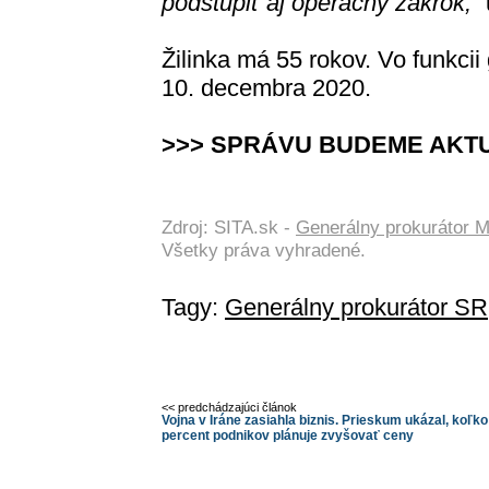
podstúpiť aj operačný zákrok,
“
Žilinka má 55 rokov. Vo funkci
10. decembra 2020.
>>> SPRÁVU BUDEME AKT
Zdroj: SITA.sk -
Generálny prokurátor M
Všetky práva vyhradené.
Tagy:
Generálny prokurátor SR
<< predchádzajúci článok
Vojna v Iráne zasiahla biznis. Prieskum ukázal, koľko
percent podnikov plánuje zvyšovať ceny