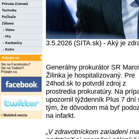
Príroda-Zvieratá
Technika
Počítače
Zábava
Video
Hry
3.5.2026 (SITA.sk) - Aký je zd
Karikatúry
Kohn
Pridajte sa
Ste na Facebooku?
Generálny prokurátor SR Maro
Ste na Twitteri?
Pridajte sa.
Žilinka je hospitalizovaný. Pre
24hod.sk to potvrdil zdroj z
prostredia prokuratúry. Na príp
upozornil týždenník Plus 7 dní 
tým, že dôvodom má byť podoz
na infarkt.
Mobilná verzia
„V zdravotníckom zariadení ma