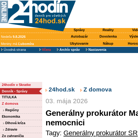
Správy
Reality
Vid
Autobazár
Dovolenka
Výsl
Nedeľa
9.8.2026
Ubytovanie
Nákup
Horos
Meniny má
Ľubomíra
Úvodná strana
Včera
Archív správ
Nastavenia
24hodín v Skratke
24hod.sk
Z domova
Denník - Správy
TITULKA
03. mája 2026
Z domova
Regióny
Generálny prokurátor Mar
Ekonomika
nemocnici
Dlhová kríza
Zdravie
Tagy:
Generálny prokurátor SR
Zo zahraničia